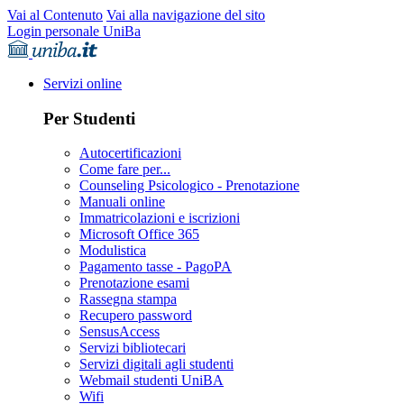
Vai al Contenuto
Vai alla navigazione del sito
Login personale UniBa
Servizi online
Per Studenti
Autocertificazioni
Come fare per...
Counseling Psicologico - Prenotazione
Manuali online
Immatricolazioni e iscrizioni
Microsoft Office 365
Modulistica
Pagamento tasse - PagoPA
Prenotazione esami
Rassegna stampa
Recupero password
SensusAccess
Servizi bibliotecari
Servizi digitali agli studenti
Webmail studenti UniBA
Wifi