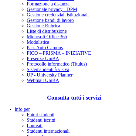
Formazione a distanza
Gestionale privacy - DPM
Gestione credenziali istituzionali
Gestione bandi di lavoro
Gestione Rubrica
Liste di distribuzione
Microsoft Office 365
Modulistica
Pass Auto Campus
PICO – PRISMA – INIZIATIVE
Presenze UniBA
Protocollo informatico (Titulus)
Sistema identità visiva
UP - University Planner
Webmail UniBA
Consulta tutti i servizi
Info per
Futuri studenti
Studenti iscritti
Laureati
Studenti internazionali