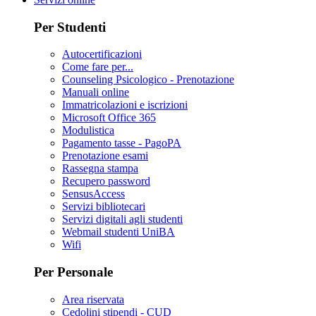
Per Studenti
Autocertificazioni
Come fare per...
Counseling Psicologico - Prenotazione
Manuali online
Immatricolazioni e iscrizioni
Microsoft Office 365
Modulistica
Pagamento tasse - PagoPA
Prenotazione esami
Rassegna stampa
Recupero password
SensusAccess
Servizi bibliotecari
Servizi digitali agli studenti
Webmail studenti UniBA
Wifi
Per Personale
Area riservata
Cedolini stipendi - CUD