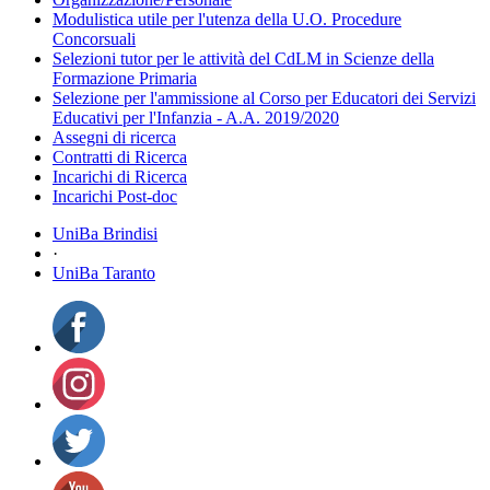
Modulistica utile per l'utenza della U.O. Procedure
Concorsuali
Selezioni tutor per le attività del CdLM in Scienze della
Formazione Primaria
Selezione per l'ammissione al Corso per Educatori dei Servizi
Educativi per l'Infanzia - A.A. 2019/2020
Assegni di ricerca
Contratti di Ricerca
Incarichi di Ricerca
Incarichi Post-doc
UniBa Brindisi
·
UniBa Taranto