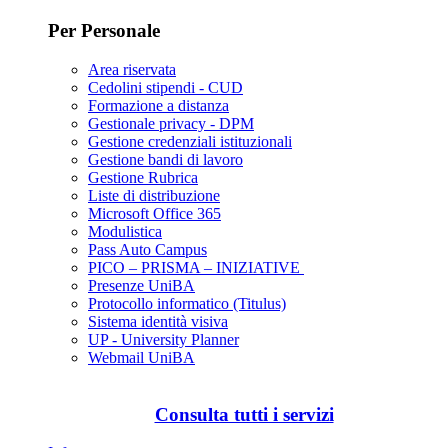
Per Personale
Area riservata
Cedolini stipendi - CUD
Formazione a distanza
Gestionale privacy - DPM
Gestione credenziali istituzionali
Gestione bandi di lavoro
Gestione Rubrica
Liste di distribuzione
Microsoft Office 365
Modulistica
Pass Auto Campus
PICO – PRISMA – INIZIATIVE
Presenze UniBA
Protocollo informatico (Titulus)
Sistema identità visiva
UP - University Planner
Webmail UniBA
Consulta tutti i servizi