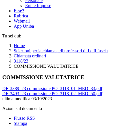
Personale
Enti e Imprese
Esse3
Rubrica
Webmail
App Uniba
Tu sei qui:
Home
Selezioni per la chiamata di professori di I e II fascia
Chiamata ordinari
3118/23
COMMISSIONE VALUTATRICE
COMMISSIONE VALUTATRICE
DR 3389_23 commissione PO_3118_01_MED_33.pdf
DR 3493_23 commissione PO_3118_02_MED_50.pdf
ultima modifica
03/10/2023
Azioni sul documento
Flusso RSS
Stampa