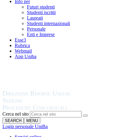
Info per
Futuri studenti
Studenti iscritti
Laureati
Studenti internazionali
Personale
Enti e Imprese
Esse3
Rubrica
Webmail
App Uniba
Cerca nel sito
SEARCH
MENU
Login personale UniBa
Servizi online