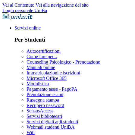
Vai al Contenuto
Vai alla navigazione del sito
Login personale UniBa
Servizi online
Per Studenti
Autocertificazioni
Come fare per...
Counseling Psicologico - Prenotazione
Manuali online
Immatricolazioni e iscrizioni
Microsoft Office 365
Modulistica
Pagamento tasse - PagoPA
Prenotazione esami
Rassegna stampa
Recupero password
SensusAccess
Servizi bibliotecari
Servizi digitali agli studenti
Webmail studenti UniBA
Wifi