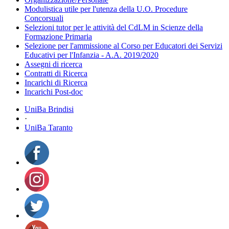
Modulistica utile per l'utenza della U.O. Procedure
Concorsuali
Selezioni tutor per le attività del CdLM in Scienze della
Formazione Primaria
Selezione per l'ammissione al Corso per Educatori dei Servizi
Educativi per l'Infanzia - A.A. 2019/2020
Assegni di ricerca
Contratti di Ricerca
Incarichi di Ricerca
Incarichi Post-doc
UniBa Brindisi
·
UniBa Taranto