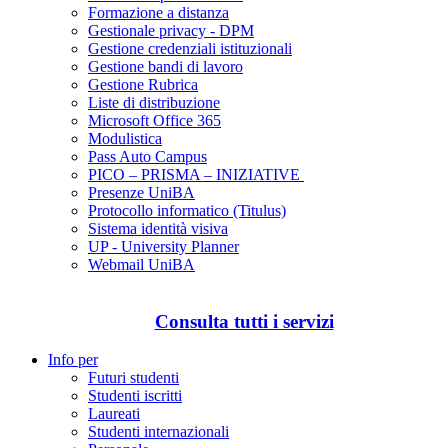
Formazione a distanza
Gestionale privacy - DPM
Gestione credenziali istituzionali
Gestione bandi di lavoro
Gestione Rubrica
Liste di distribuzione
Microsoft Office 365
Modulistica
Pass Auto Campus
PICO – PRISMA – INIZIATIVE
Presenze UniBA
Protocollo informatico (Titulus)
Sistema identità visiva
UP - University Planner
Webmail UniBA
Consulta tutti i servizi
Info per
Futuri studenti
Studenti iscritti
Laureati
Studenti internazionali