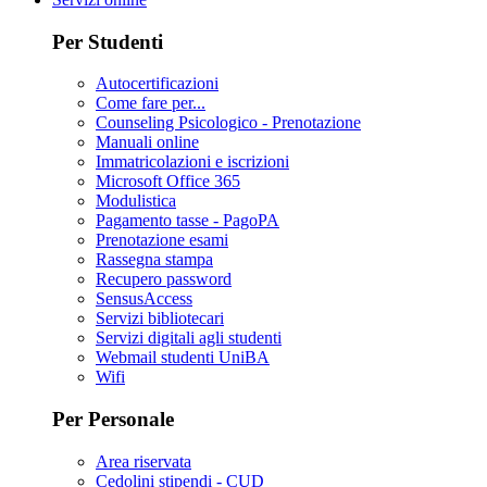
Per Studenti
Autocertificazioni
Come fare per...
Counseling Psicologico - Prenotazione
Manuali online
Immatricolazioni e iscrizioni
Microsoft Office 365
Modulistica
Pagamento tasse - PagoPA
Prenotazione esami
Rassegna stampa
Recupero password
SensusAccess
Servizi bibliotecari
Servizi digitali agli studenti
Webmail studenti UniBA
Wifi
Per Personale
Area riservata
Cedolini stipendi - CUD