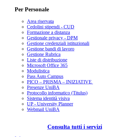
Per Personale
Area riservata
Cedolini stipendi - CUD
Formazione a distanza
Gestionale privacy - DPM
Gestione credenziali istituzionali
Gestione bandi di lavoro
Gestione Rubrica
Liste di distribuzione
Microsoft Office 365
Modulistica
Pass Auto Campus
PICO – PRISMA – INIZIATIVE
Presenze UniBA
Protocollo informatico (Titulus)
Sistema identità visiva
UP - University Planner
Webmail UniBA
Consulta tutti i servizi