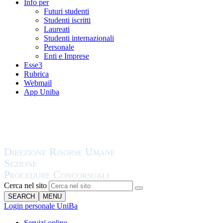
Info per
Futuri studenti
Studenti iscritti
Laureati
Studenti internazionali
Personale
Enti e Imprese
Esse3
Rubrica
Webmail
App Uniba
Cerca nel sito
SEARCH
MENU
Login personale UniBa
Servizi online