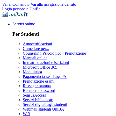
Vai al Contenuto
Vai alla navigazione del sito
Login personale UniBa
Servizi online
Per Studenti
Autocertificazioni
Come fare per...
Counseling Psicologico - Prenotazione
Manuali online
Immatricolazioni e iscrizioni
Microsoft Office 365
Modulistica
Pagamento tasse - PagoPA
Prenotazione esami
Rassegna stampa
Recupero password
SensusAccess
Servizi bibliotecari
Servizi digitali agli studenti
Webmail studenti UniBA
Wifi