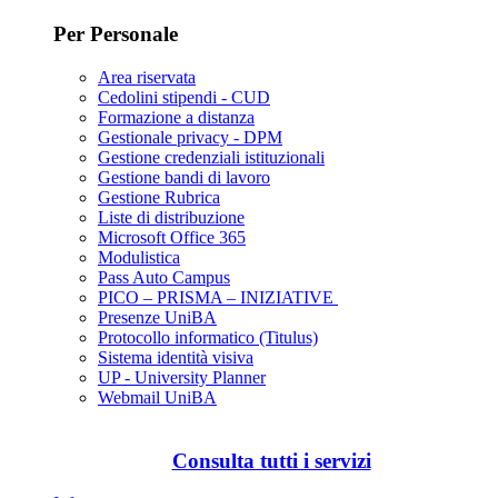
Per Personale
Area riservata
Cedolini stipendi - CUD
Formazione a distanza
Gestionale privacy - DPM
Gestione credenziali istituzionali
Gestione bandi di lavoro
Gestione Rubrica
Liste di distribuzione
Microsoft Office 365
Modulistica
Pass Auto Campus
PICO – PRISMA – INIZIATIVE
Presenze UniBA
Protocollo informatico (Titulus)
Sistema identità visiva
UP - University Planner
Webmail UniBA
Consulta tutti i servizi