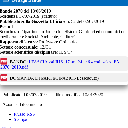
Dettagli Bando
Bando
2870
del
13/06/2019
Scadenza
17/07/2019
(scaduto)
Pubblicato sulla Gazzetta Ufficiale
n.
52
del
02/07/2019
Posti:
1
Struttura:
Dipartimento Jonico in "Sistemi Giuridici ed economici del
mediterraneo: Società, Ambiente, Culture"
Rapporto di lavoro:
Professore Ordinario
Settore concorsuale:
12/G1
Settore scientifico disciplinare:
IUS/17
BANDO:
I FASCIA ssd IUS_17 art. 24. c.6 - cod. selez. PA
2870_2019.pdf
DOMANDA DI PARTECIPAZIONE:
(scaduto)
Pubblicato il
03/07/2019
—
ultima modifica
10/01/2020
Azioni sul documento
Flusso RSS
Stampa