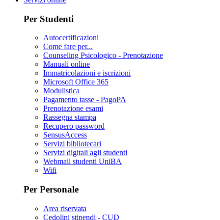
Per Studenti
Autocertificazioni
Come fare per...
Counseling Psicologico - Prenotazione
Manuali online
Immatricolazioni e iscrizioni
Microsoft Office 365
Modulistica
Pagamento tasse - PagoPA
Prenotazione esami
Rassegna stampa
Recupero password
SensusAccess
Servizi bibliotecari
Servizi digitali agli studenti
Webmail studenti UniBA
Wifi
Per Personale
Area riservata
Cedolini stipendi - CUD