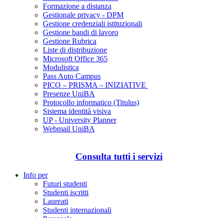
Formazione a distanza
Gestionale privacy - DPM
Gestione credenziali istituzionali
Gestione bandi di lavoro
Gestione Rubrica
Liste di distribuzione
Microsoft Office 365
Modulistica
Pass Auto Campus
PICO – PRISMA – INIZIATIVE
Presenze UniBA
Protocollo informatico (Titulus)
Sistema identità visiva
UP - University Planner
Webmail UniBA
Consulta tutti i servizi
Info per
Futuri studenti
Studenti iscritti
Laureati
Studenti internazionali