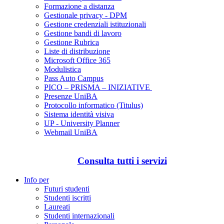
Formazione a distanza
Gestionale privacy - DPM
Gestione credenziali istituzionali
Gestione bandi di lavoro
Gestione Rubrica
Liste di distribuzione
Microsoft Office 365
Modulistica
Pass Auto Campus
PICO – PRISMA – INIZIATIVE
Presenze UniBA
Protocollo informatico (Titulus)
Sistema identità visiva
UP - University Planner
Webmail UniBA
Consulta tutti i servizi
Info per
Futuri studenti
Studenti iscritti
Laureati
Studenti internazionali