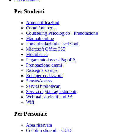
Per Studenti
Autocertificazioni
Come fare per...
Counseling Psicologico - Prenotazione
Manuali online
Immatricolazioni e iscrizioni
Microsoft Office 365
Modulistica
Pagamento tasse - PagoPA
Prenotazione esami
Rassegna stampa
Recupero password
SensusAccess
Servizi bibliotecari
Servizi digitali agli studenti
Webmail studenti UniBA
Wifi
Per Personale
Area riservata
Cedolini stipendi - CUD