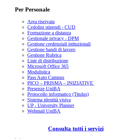
Per Personale
Area riservata
Cedolini stipendi - CUD
Formazione a distanza
Gestionale privacy - DPM
Gestione credenziali istituzionali
Gestione bandi di lavoro
Gestione Rubrica
Liste di distribuzione
Microsoft Office 365
Modulistica
Pass Auto Campus
PICO – PRISMA – INIZIATIVE
Presenze UniBA
Protocollo informatico (Titulus)
Sistema identità visiva
UP - University Planner
Webmail UniBA
Consulta tutti i servizi