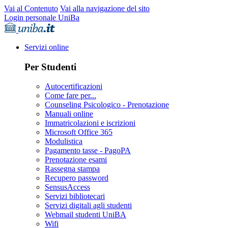
Vai al Contenuto
Vai alla navigazione del sito
Login personale UniBa
Servizi online
Per Studenti
Autocertificazioni
Come fare per...
Counseling Psicologico - Prenotazione
Manuali online
Immatricolazioni e iscrizioni
Microsoft Office 365
Modulistica
Pagamento tasse - PagoPA
Prenotazione esami
Rassegna stampa
Recupero password
SensusAccess
Servizi bibliotecari
Servizi digitali agli studenti
Webmail studenti UniBA
Wifi