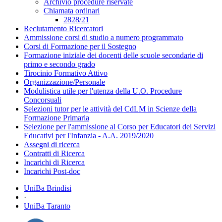
Archivio procedure riservate
Chiamata ordinari
2828/21
Reclutamento Ricercatori
Ammissione corsi di studio a numero programmato
Corsi di Formazione per il Sostegno
Formazione iniziale dei docenti delle scuole secondarie di
primo e secondo grado
Tirocinio Formativo Attivo
Organizzazione/Personale
Modulistica utile per l'utenza della U.O. Procedure
Concorsuali
Selezioni tutor per le attività del CdLM in Scienze della
Formazione Primaria
Selezione per l'ammissione al Corso per Educatori dei Servizi
Educativi per l'Infanzia - A.A. 2019/2020
Assegni di ricerca
Contratti di Ricerca
Incarichi di Ricerca
Incarichi Post-doc
UniBa Brindisi
·
UniBa Taranto