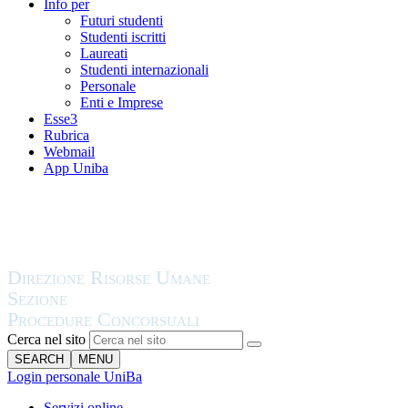
Info per
Futuri studenti
Studenti iscritti
Laureati
Studenti internazionali
Personale
Enti e Imprese
Esse3
Rubrica
Webmail
App Uniba
Cerca nel sito
SEARCH
MENU
Login personale UniBa
Servizi online