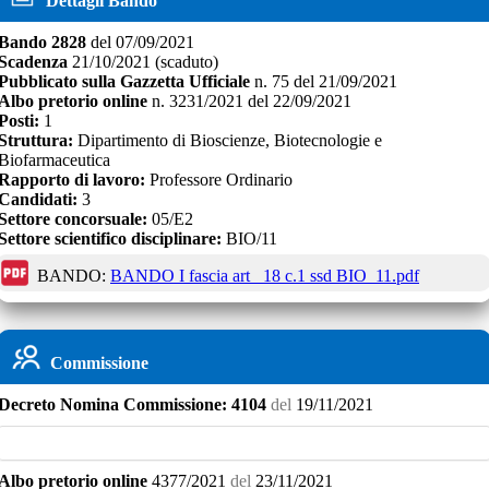
Dettagli Bando
Bando
2828
del
07/09/2021
Scadenza
21/10/2021
(scaduto)
Pubblicato sulla Gazzetta Ufficiale
n.
75
del
21/09/2021
Albo pretorio online
n.
3231/2021
del
22/09/2021
Posti:
1
Struttura:
Dipartimento di Bioscienze, Biotecnologie e
Biofarmaceutica
Rapporto di lavoro:
Professore Ordinario
Candidati:
3
Settore concorsuale:
05/E2
Settore scientifico disciplinare:
BIO/11
BANDO:
BANDO I fascia art_ 18 c.1 ssd BIO_11.pdf
Commissione
Decreto
Nomina Commissione:
4104
del
19/11/2021
Albo pretorio online
4377/2021
del
23/11/2021