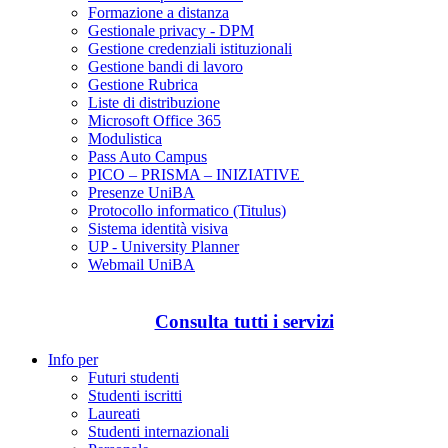
Formazione a distanza
Gestionale privacy - DPM
Gestione credenziali istituzionali
Gestione bandi di lavoro
Gestione Rubrica
Liste di distribuzione
Microsoft Office 365
Modulistica
Pass Auto Campus
PICO – PRISMA – INIZIATIVE
Presenze UniBA
Protocollo informatico (Titulus)
Sistema identità visiva
UP - University Planner
Webmail UniBA
Consulta tutti i servizi
Info per
Futuri studenti
Studenti iscritti
Laureati
Studenti internazionali