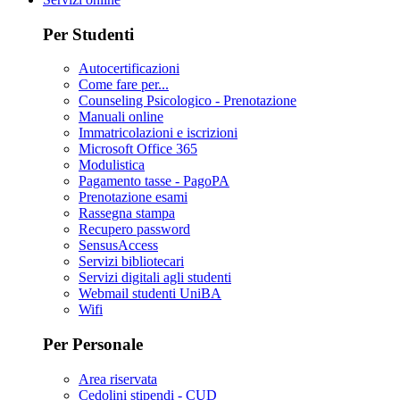
Per Studenti
Autocertificazioni
Come fare per...
Counseling Psicologico - Prenotazione
Manuali online
Immatricolazioni e iscrizioni
Microsoft Office 365
Modulistica
Pagamento tasse - PagoPA
Prenotazione esami
Rassegna stampa
Recupero password
SensusAccess
Servizi bibliotecari
Servizi digitali agli studenti
Webmail studenti UniBA
Wifi
Per Personale
Area riservata
Cedolini stipendi - CUD