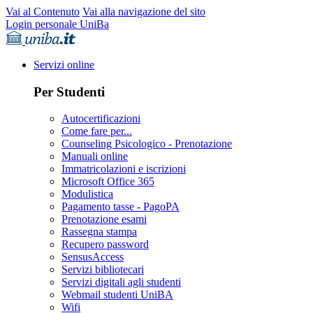
Vai al Contenuto
Vai alla navigazione del sito
Login personale UniBa
Servizi online
Per Studenti
Autocertificazioni
Come fare per...
Counseling Psicologico - Prenotazione
Manuali online
Immatricolazioni e iscrizioni
Microsoft Office 365
Modulistica
Pagamento tasse - PagoPA
Prenotazione esami
Rassegna stampa
Recupero password
SensusAccess
Servizi bibliotecari
Servizi digitali agli studenti
Webmail studenti UniBA
Wifi