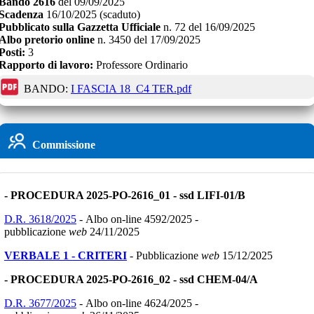
Bando
2616
del
09/09/2025
Scadenza
16/10/2025
(scaduto)
Pubblicato sulla Gazzetta Ufficiale
n.
72
del
16/09/2025
Albo pretorio online
n.
3450
del
17/09/2025
Posti:
3
Rapporto di lavoro:
Professore Ordinario
BANDO:
I FASCIA 18_C4 TER.pdf
Commissione
- PROCEDURA 2025-PO-2616_01 - ssd LIFI-01/B
D.R. 3618/2025
- Albo on-line 4592/2025 -
pubblicazione
web
24/11/2025
VERBALE 1 - CRITERI
- Pubblicazione
web
15/12/2025
- PROCEDURA 2025-PO-2616_02 - ssd CHEM-04/A
D.R. 3677/2025
- Albo on-line 4624/2025 -