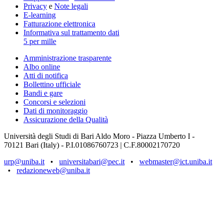
Privacy
e
Note legali
E-learning
Fatturazione elettronica
Informativa sul trattamento dati
5 per mille
Amministrazione trasparente
Albo online
Atti di notifica
Bollettino ufficiale
Bandi e gare
Concorsi e selezioni
Dati di monitoraggio
Assicurazione della Qualità
Università degli Studi di Bari Aldo Moro - Piazza Umberto I -
70121 Bari (Italy) - P.I.01086760723 | C.F.80002170720
urp@uniba.it
•
universitabari@pec.it
•
webmaster@ict.uniba.it
•
redazioneweb@uniba.it