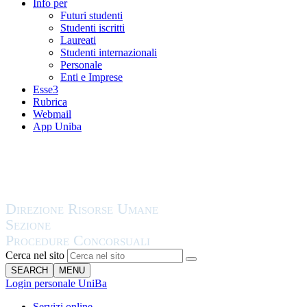
Info per
Futuri studenti
Studenti iscritti
Laureati
Studenti internazionali
Personale
Enti e Imprese
Esse3
Rubrica
Webmail
App Uniba
Cerca nel sito
SEARCH
MENU
Login personale UniBa
Servizi online