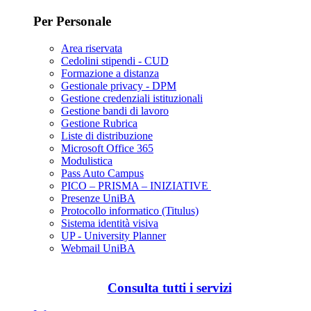
Per Personale
Area riservata
Cedolini stipendi - CUD
Formazione a distanza
Gestionale privacy - DPM
Gestione credenziali istituzionali
Gestione bandi di lavoro
Gestione Rubrica
Liste di distribuzione
Microsoft Office 365
Modulistica
Pass Auto Campus
PICO – PRISMA – INIZIATIVE
Presenze UniBA
Protocollo informatico (Titulus)
Sistema identità visiva
UP - University Planner
Webmail UniBA
Consulta tutti i servizi