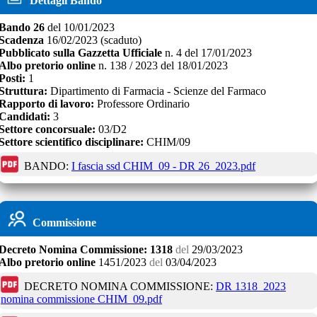
Dettagli Bando
Bando
26
del
10/01/2023
Scadenza
16/02/2023
(scaduto)
Pubblicato sulla Gazzetta Ufficiale
n.
4
del
17/01/2023
Albo pretorio online
n.
138 / 2023
del
18/01/2023
Posti:
1
Struttura:
Dipartimento di Farmacia - Scienze del Farmaco
Rapporto di lavoro:
Professore Ordinario
Candidati:
3
Settore concorsuale:
03/D2
Settore scientifico disciplinare:
CHIM/09
BANDO:
I fascia ssd CHIM_09 - DR 26_2023.pdf
Commissione
Decreto
Nomina Commissione:
1318
del
29/03/2023
Albo pretorio online
1451/2023
del
03/04/2023
DECRETO NOMINA COMMISSIONE:
DR 1318_2023
nomina commissione CHIM_09.pdf