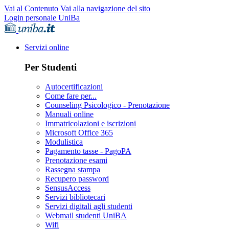
Vai al Contenuto
Vai alla navigazione del sito
Login personale UniBa
Servizi online
Per Studenti
Autocertificazioni
Come fare per...
Counseling Psicologico - Prenotazione
Manuali online
Immatricolazioni e iscrizioni
Microsoft Office 365
Modulistica
Pagamento tasse - PagoPA
Prenotazione esami
Rassegna stampa
Recupero password
SensusAccess
Servizi bibliotecari
Servizi digitali agli studenti
Webmail studenti UniBA
Wifi