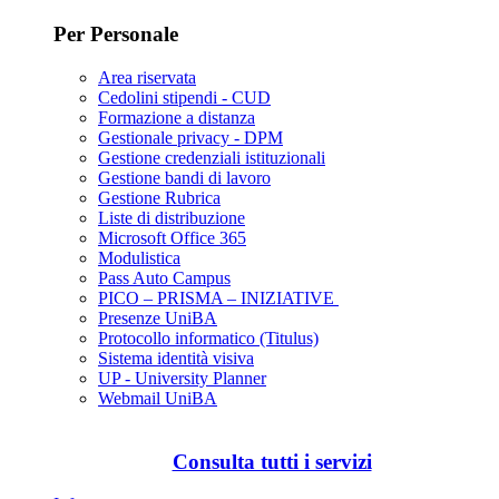
Per Personale
Area riservata
Cedolini stipendi - CUD
Formazione a distanza
Gestionale privacy - DPM
Gestione credenziali istituzionali
Gestione bandi di lavoro
Gestione Rubrica
Liste di distribuzione
Microsoft Office 365
Modulistica
Pass Auto Campus
PICO – PRISMA – INIZIATIVE
Presenze UniBA
Protocollo informatico (Titulus)
Sistema identità visiva
UP - University Planner
Webmail UniBA
Consulta tutti i servizi