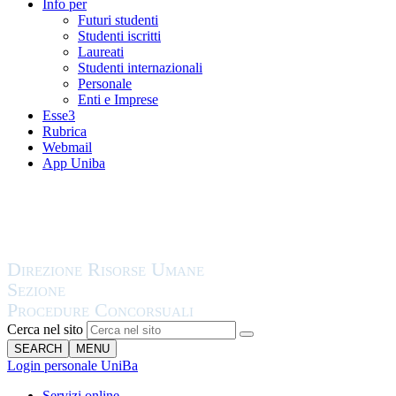
Info per
Futuri studenti
Studenti iscritti
Laureati
Studenti internazionali
Personale
Enti e Imprese
Esse3
Rubrica
Webmail
App Uniba
Cerca nel sito
SEARCH
MENU
Login personale UniBa
Servizi online