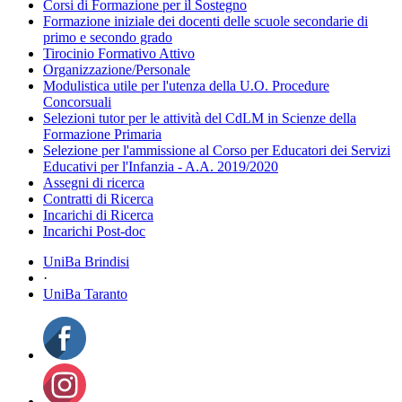
Corsi di Formazione per il Sostegno
Formazione iniziale dei docenti delle scuole secondarie di
primo e secondo grado
Tirocinio Formativo Attivo
Organizzazione/Personale
Modulistica utile per l'utenza della U.O. Procedure
Concorsuali
Selezioni tutor per le attività del CdLM in Scienze della
Formazione Primaria
Selezione per l'ammissione al Corso per Educatori dei Servizi
Educativi per l'Infanzia - A.A. 2019/2020
Assegni di ricerca
Contratti di Ricerca
Incarichi di Ricerca
Incarichi Post-doc
UniBa Brindisi
·
UniBa Taranto