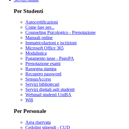
Per Studenti
Autocertificazioni
Come fare per...
Counseling Psicologico - Prenotazione
Manuali online
Immatricolazioni e iscrizioni
Microsoft Office 365
Modulistica
Pagamento tasse - PagoPA
Prenotazione esami
Rassegna stampa
Recupero password
SensusAccess
Servizi bibliotecari
Servizi digitali agli studenti
Webmail studenti UniBA
Wifi
Per Personale
Area riservata
Cedolini stipendi - CUD