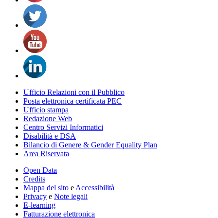
Ufficio Relazioni con il Pubblico
Posta elettronica certificata PEC
Ufficio stampa
Redazione Web
Centro Servizi Informatici
Disabilità e DSA
Bilancio di Genere & Gender Equality Plan
Area Riservata
Open Data
Credits
Mappa del sito
e
Accessibilità
Privacy
e
Note legali
E-learning
Fatturazione elettronica