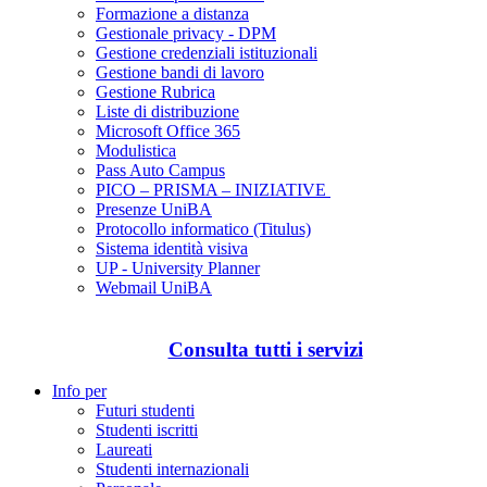
Formazione a distanza
Gestionale privacy - DPM
Gestione credenziali istituzionali
Gestione bandi di lavoro
Gestione Rubrica
Liste di distribuzione
Microsoft Office 365
Modulistica
Pass Auto Campus
PICO – PRISMA – INIZIATIVE
Presenze UniBA
Protocollo informatico (Titulus)
Sistema identità visiva
UP - University Planner
Webmail UniBA
Consulta tutti i servizi
Info per
Futuri studenti
Studenti iscritti
Laureati
Studenti internazionali