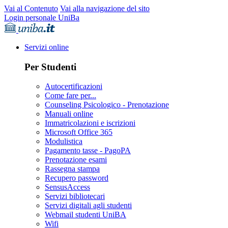
Vai al Contenuto
Vai alla navigazione del sito
Login personale UniBa
Servizi online
Per Studenti
Autocertificazioni
Come fare per...
Counseling Psicologico - Prenotazione
Manuali online
Immatricolazioni e iscrizioni
Microsoft Office 365
Modulistica
Pagamento tasse - PagoPA
Prenotazione esami
Rassegna stampa
Recupero password
SensusAccess
Servizi bibliotecari
Servizi digitali agli studenti
Webmail studenti UniBA
Wifi