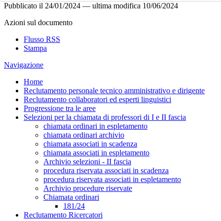
Pubblicato il
24/01/2024
—
ultima modifica
10/06/2024
Azioni sul documento
Flusso RSS
Stampa
Navigazione
Home
Reclutamento personale tecnico amministrativo e dirigente
Reclutamento collaboratori ed esperti linguistici
Progressione tra le aree
Selezioni per la chiamata di professori di I e II fascia
chiamata ordinari in espletamento
chiamata ordinari archivio
chiamata associati in scadenza
chiamata associati in espletamento
Archivio selezioni - II fascia
procedura riservata associati in scadenza
procedura riservata associati in espletamento
Archivio procedure riservate
Chiamata ordinari
181/24
Reclutamento Ricercatori