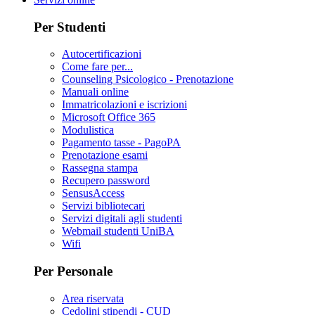
Per Studenti
Autocertificazioni
Come fare per...
Counseling Psicologico - Prenotazione
Manuali online
Immatricolazioni e iscrizioni
Microsoft Office 365
Modulistica
Pagamento tasse - PagoPA
Prenotazione esami
Rassegna stampa
Recupero password
SensusAccess
Servizi bibliotecari
Servizi digitali agli studenti
Webmail studenti UniBA
Wifi
Per Personale
Area riservata
Cedolini stipendi - CUD