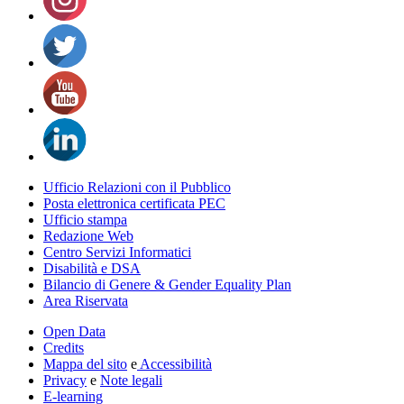
Ufficio Relazioni con il Pubblico
Posta elettronica certificata PEC
Ufficio stampa
Redazione Web
Centro Servizi Informatici
Disabilità e DSA
Bilancio di Genere & Gender Equality Plan
Area Riservata
Open Data
Credits
Mappa del sito
e
Accessibilità
Privacy
e
Note legali
E-learning