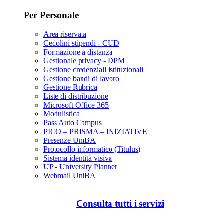
Per Personale
Area riservata
Cedolini stipendi - CUD
Formazione a distanza
Gestionale privacy - DPM
Gestione credenziali istituzionali
Gestione bandi di lavoro
Gestione Rubrica
Liste di distribuzione
Microsoft Office 365
Modulistica
Pass Auto Campus
PICO – PRISMA – INIZIATIVE
Presenze UniBA
Protocollo informatico (Titulus)
Sistema identità visiva
UP - University Planner
Webmail UniBA
Consulta tutti i servizi