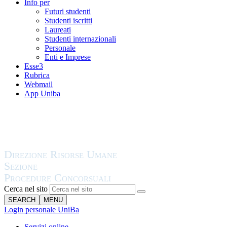
Info per
Futuri studenti
Studenti iscritti
Laureati
Studenti internazionali
Personale
Enti e Imprese
Esse3
Rubrica
Webmail
App Uniba
Cerca nel sito
SEARCH
MENU
Login personale UniBa
Servizi online