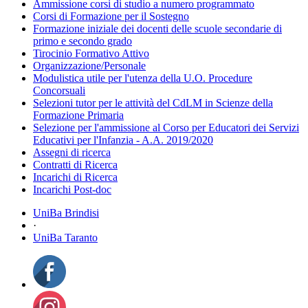
Ammissione corsi di studio a numero programmato
Corsi di Formazione per il Sostegno
Formazione iniziale dei docenti delle scuole secondarie di
primo e secondo grado
Tirocinio Formativo Attivo
Organizzazione/Personale
Modulistica utile per l'utenza della U.O. Procedure
Concorsuali
Selezioni tutor per le attività del CdLM in Scienze della
Formazione Primaria
Selezione per l'ammissione al Corso per Educatori dei Servizi
Educativi per l'Infanzia - A.A. 2019/2020
Assegni di ricerca
Contratti di Ricerca
Incarichi di Ricerca
Incarichi Post-doc
UniBa Brindisi
·
UniBa Taranto