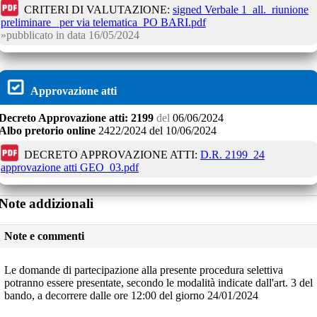
CRITERI DI VALUTAZIONE:
signed Verbale 1_all._riunione
preliminare_ per via telematica_PO BARI.pdf
pubblicato in data
16/05/2024
Approvazione atti
Decreto
Approvazione atti:
2199
del
06/06/2024
Albo pretorio online
2422/2024
del
10/06/2024
DECRETO APPROVAZIONE ATTI:
D.R. 2199_24
approvazione atti GEO_03.pdf
Note addizionali
Note e commenti
Le domande di partecipazione alla presente procedura selettiva
potranno essere presentate, secondo le modalità indicate dall'art. 3 del
bando, a decorrere dalle ore 12:00 del giorno 24/01/2024