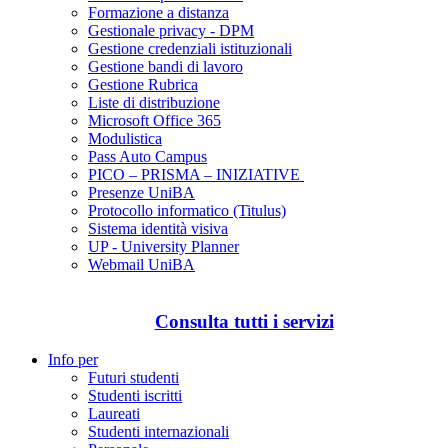
Formazione a distanza
Gestionale privacy - DPM
Gestione credenziali istituzionali
Gestione bandi di lavoro
Gestione Rubrica
Liste di distribuzione
Microsoft Office 365
Modulistica
Pass Auto Campus
PICO – PRISMA – INIZIATIVE
Presenze UniBA
Protocollo informatico (Titulus)
Sistema identità visiva
UP - University Planner
Webmail UniBA
Consulta tutti i servizi
Info per
Futuri studenti
Studenti iscritti
Laureati
Studenti internazionali