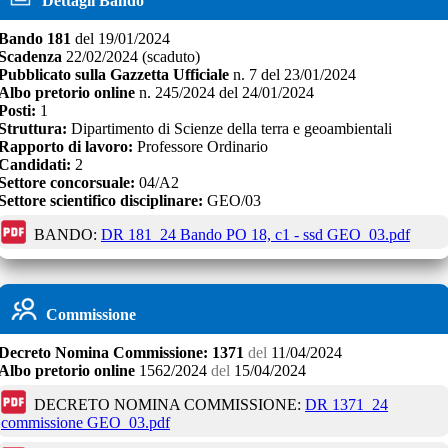
Dettagli Bando
Bando
181
del
19/01/2024
Scadenza
22/02/2024
(scaduto)
Pubblicato sulla Gazzetta Ufficiale
n.
7
del
23/01/2024
Albo pretorio online
n.
245/2024
del
24/01/2024
Posti:
1
Struttura:
Dipartimento di Scienze della terra e geoambientali
Rapporto di lavoro:
Professore Ordinario
Candidati:
2
Settore concorsuale:
04/A2
Settore scientifico disciplinare:
GEO/03
BANDO:
DR 181_24 Bando PO 18, c1 - ssd GEO_03.pdf
Commissione
Decreto
Nomina Commissione:
1371
del
11/04/2024
Albo pretorio online
1562/2024
del
15/04/2024
DECRETO NOMINA COMMISSIONE:
DR 1371_24
commissione GEO_03.pdf