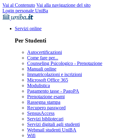
Vai al Contenuto
Vai alla navigazione del sito
Login personale UniBa
Servizi online
Per Studenti
Autocertificazioni
Come fare per...
Counseling Psicologico - Prenotazione
Manuali online
Immatricolazioni e iscrizioni
Microsoft Office 365
Modulistica
Pagamento tasse - PagoPA
Prenotazione esami
Rassegna stampa
Recupero password
SensusAccess
Servizi bibliotecari
Servizi digitali agli studenti
Webmail studenti UniBA
Wifi