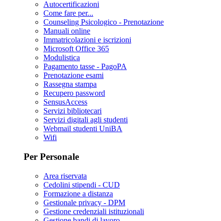
Autocertificazioni
Come fare per...
Counseling Psicologico - Prenotazione
Manuali online
Immatricolazioni e iscrizioni
Microsoft Office 365
Modulistica
Pagamento tasse - PagoPA
Prenotazione esami
Rassegna stampa
Recupero password
SensusAccess
Servizi bibliotecari
Servizi digitali agli studenti
Webmail studenti UniBA
Wifi
Per Personale
Area riservata
Cedolini stipendi - CUD
Formazione a distanza
Gestionale privacy - DPM
Gestione credenziali istituzionali
Gestione bandi di lavoro