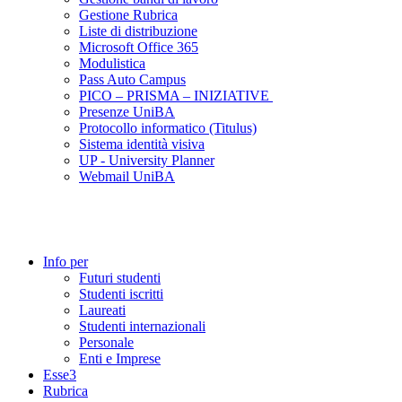
Gestione Rubrica
Liste di distribuzione
Microsoft Office 365
Modulistica
Pass Auto Campus
PICO – PRISMA – INIZIATIVE
Presenze UniBA
Protocollo informatico (Titulus)
Sistema identità visiva
UP - University Planner
Webmail UniBA
Info per
Futuri studenti
Studenti iscritti
Laureati
Studenti internazionali
Personale
Enti e Imprese
Esse3
Rubrica