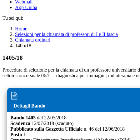
Webmail
App Uniba
Tu sei qui:
Home
Selezioni per la chiamata di professori di I e II fascia
Chiamata ordinari
1405/18
1405/18
Procedura di selezione per la chiamata di un professore universitario di
settore concorsuale 06/l1 – diagnostica per immagini, radioterapia e ne
Dettagli Bando
Bando
1405
del
22/05/2018
Scadenza
12/07/2018
(scaduto)
Pubblicato sulla Gazzetta Ufficiale
n.
46
del
12/06/2018
Posti:
1