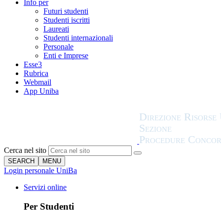
Info per
Futuri studenti
Studenti iscritti
Laureati
Studenti internazionali
Personale
Enti e Imprese
Esse3
Rubrica
Webmail
App Uniba
Cerca nel sito
SEARCH
MENU
Login personale UniBa
Servizi online
Per Studenti