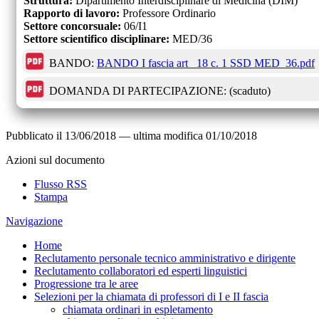
Struttura:
Dipartimento Interdisciplinare di Medicina (DIM)
Rapporto di lavoro:
Professore Ordinario
Settore concorsuale:
06/I1
Settore scientifico disciplinare:
MED/36
BANDO:
BANDO I fascia art_ 18 c. 1 SSD MED_36.pdf
DOMANDA DI PARTECIPAZIONE:
(scaduto)
Pubblicato il
13/06/2018
—
ultima modifica
01/10/2018
Azioni sul documento
Flusso RSS
Stampa
Navigazione
Home
Reclutamento personale tecnico amministrativo e dirigente
Reclutamento collaboratori ed esperti linguistici
Progressione tra le aree
Selezioni per la chiamata di professori di I e II fascia
chiamata ordinari in espletamento