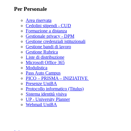
Per Personale
Area riservata
Cedolini stipendi - CUD
Formazione a distanza
Gestionale privacy - DPM
Gestione credenziali istituzionali
Gestione bandi di lavoro
Gestione Rubrica
Liste di distribuzione
Microsoft Office 365
Modulistica
Pass Auto Campus
PICO – PRISMA – INIZIATIVE
Presenze UniBA
Protocollo informatico (Titulus)
Sistema identità visiva
UP - University Planner
Webmail UniBA