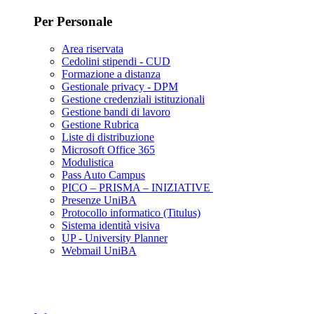
Per Personale
Area riservata
Cedolini stipendi - CUD
Formazione a distanza
Gestionale privacy - DPM
Gestione credenziali istituzionali
Gestione bandi di lavoro
Gestione Rubrica
Liste di distribuzione
Microsoft Office 365
Modulistica
Pass Auto Campus
PICO – PRISMA – INIZIATIVE
Presenze UniBA
Protocollo informatico (Titulus)
Sistema identità visiva
UP - University Planner
Webmail UniBA