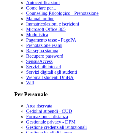
Autocertificazioni
Come fare per...
Counseling Psicologico - Prenotazione
Manuali online
Immatricolazioni e iscrizioni
Microsoft Office 365
Modulistica
Pagamento tasse - PagoPA
Prenotazione esami
Rassegna stampa
Recupero password
SensusAccess
Servizi bibliotecari
Servizi digitali agli studenti
Webmail studenti UniBA
Wifi
Per Personale
Area riservata
Cedolini stipendi - CUD
Formazione a distanza
Gestionale privacy - DPM
Gestione credenziali istituzionali
Gestione bandi di lavoro