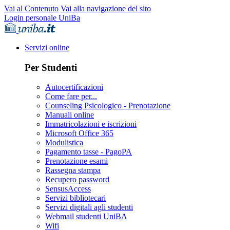
Vai al Contenuto
Vai alla navigazione del sito
Login personale UniBa
Servizi online
Per Studenti
Autocertificazioni
Come fare per...
Counseling Psicologico - Prenotazione
Manuali online
Immatricolazioni e iscrizioni
Microsoft Office 365
Modulistica
Pagamento tasse - PagoPA
Prenotazione esami
Rassegna stampa
Recupero password
SensusAccess
Servizi bibliotecari
Servizi digitali agli studenti
Webmail studenti UniBA
Wifi