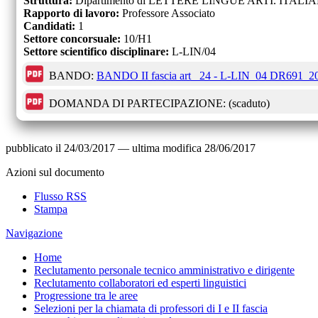
Struttura:
Dipartimento di LETTERE LINGUE ARTI. ITA
Rapporto di lavoro:
Professore Associato
Candidati:
1
Settore concorsuale:
10/H1
Settore scientifico disciplinare:
L-LIN/04
BANDO:
BANDO II fascia art_ 24 - L-LIN_04 DR691_2
DOMANDA DI PARTECIPAZIONE:
(scaduto)
pubblicato il
24/03/2017
—
ultima modifica
28/06/2017
Azioni sul documento
Flusso RSS
Stampa
Navigazione
Home
Reclutamento personale tecnico amministrativo e dirigente
Reclutamento collaboratori ed esperti linguistici
Progressione tra le aree
Selezioni per la chiamata di professori di I e II fascia