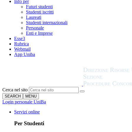
Info per
Futuri studenti
Studenti iscritti
Laureati
Studenti internazionali
Personale
Enti e Imprese
Esse3
Rubrica
Webmail
App Uniba
Cerca nel sito
SEARCH
MENU
Login personale UniBa
Servizi online
Per Studenti