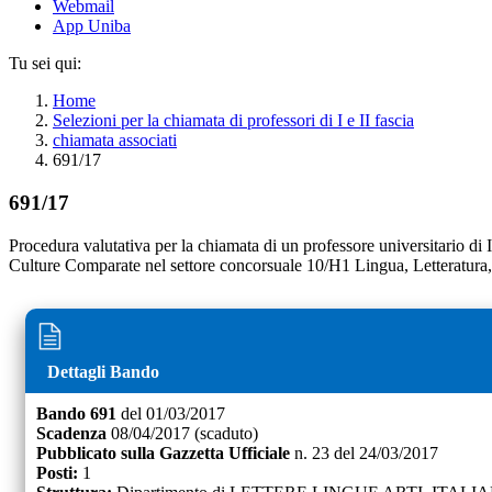
Webmail
App Uniba
Tu sei qui:
Home
Selezioni per la chiamata di professori di I e II fascia
chiamata associati
691/17
691/17
Procedura valutativa per la chiamata di un professore universitario di I
Culture Comparate nel settore concorsuale 10/H1 Lingua, Letteratura,
Dettagli Bando
Bando
691
del
01/03/2017
Scadenza
08/04/2017
(scaduto)
Pubblicato sulla Gazzetta Ufficiale
n.
23
del
24/03/2017
Posti:
1