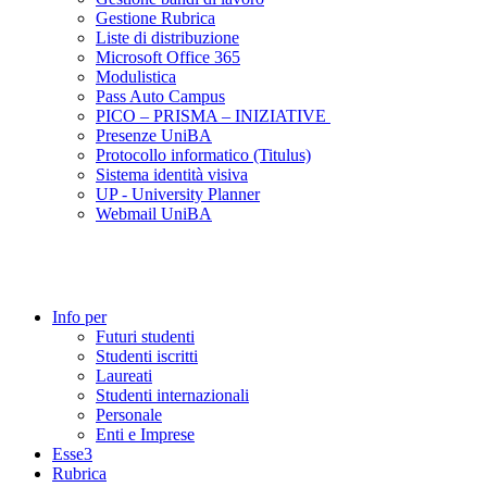
Gestione Rubrica
Liste di distribuzione
Microsoft Office 365
Modulistica
Pass Auto Campus
PICO – PRISMA – INIZIATIVE
Presenze UniBA
Protocollo informatico (Titulus)
Sistema identità visiva
UP - University Planner
Webmail UniBA
Info per
Futuri studenti
Studenti iscritti
Laureati
Studenti internazionali
Personale
Enti e Imprese
Esse3
Rubrica