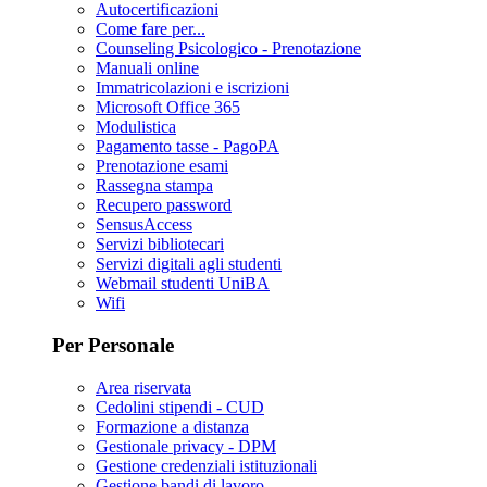
Autocertificazioni
Come fare per...
Counseling Psicologico - Prenotazione
Manuali online
Immatricolazioni e iscrizioni
Microsoft Office 365
Modulistica
Pagamento tasse - PagoPA
Prenotazione esami
Rassegna stampa
Recupero password
SensusAccess
Servizi bibliotecari
Servizi digitali agli studenti
Webmail studenti UniBA
Wifi
Per Personale
Area riservata
Cedolini stipendi - CUD
Formazione a distanza
Gestionale privacy - DPM
Gestione credenziali istituzionali
Gestione bandi di lavoro