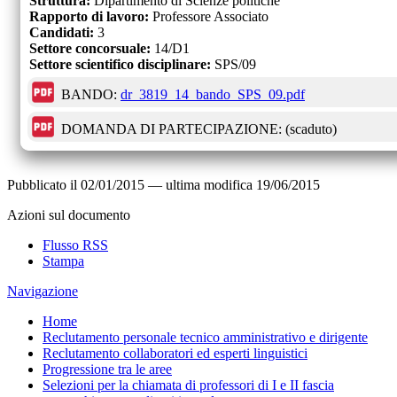
Struttura:
Dipartimento di Scienze politiche
Rapporto di lavoro:
Professore Associato
Candidati:
3
Settore concorsuale:
14/D1
Settore scientifico disciplinare:
SPS/09
BANDO:
dr_3819_14_bando_SPS_09.pdf
DOMANDA DI PARTECIPAZIONE:
(scaduto)
Pubblicato il
02/01/2015
—
ultima modifica
19/06/2015
Azioni sul documento
Flusso RSS
Stampa
Navigazione
Home
Reclutamento personale tecnico amministrativo e dirigente
Reclutamento collaboratori ed esperti linguistici
Progressione tra le aree
Selezioni per la chiamata di professori di I e II fascia