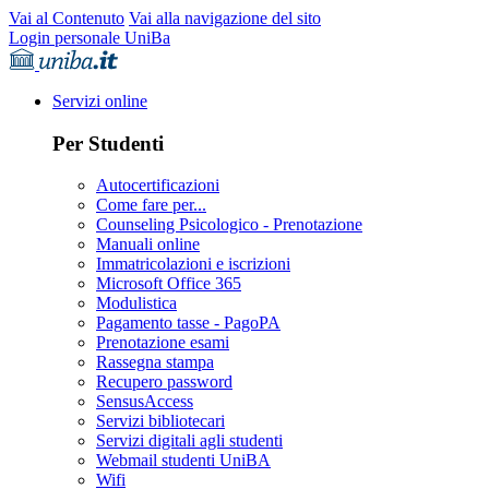
Vai al Contenuto
Vai alla navigazione del sito
Login personale UniBa
Servizi online
Per Studenti
Autocertificazioni
Come fare per...
Counseling Psicologico - Prenotazione
Manuali online
Immatricolazioni e iscrizioni
Microsoft Office 365
Modulistica
Pagamento tasse - PagoPA
Prenotazione esami
Rassegna stampa
Recupero password
SensusAccess
Servizi bibliotecari
Servizi digitali agli studenti
Webmail studenti UniBA
Wifi