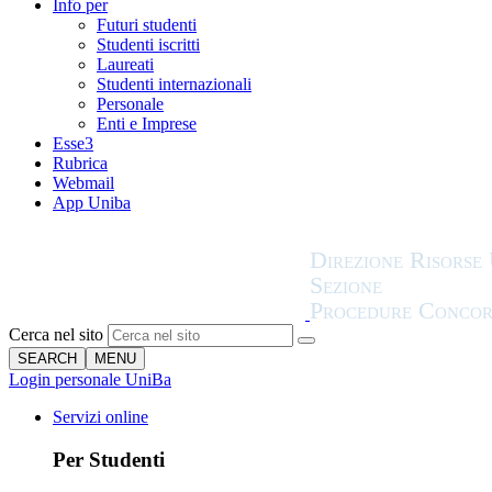
Info per
Futuri studenti
Studenti iscritti
Laureati
Studenti internazionali
Personale
Enti e Imprese
Esse3
Rubrica
Webmail
App Uniba
Cerca nel sito
SEARCH
MENU
Login personale UniBa
Servizi online
Per Studenti