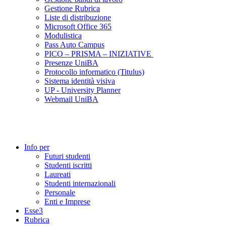
Gestione Rubrica
Liste di distribuzione
Microsoft Office 365
Modulistica
Pass Auto Campus
PICO – PRISMA – INIZIATIVE
Presenze UniBA
Protocollo informatico (Titulus)
Sistema identità visiva
UP - University Planner
Webmail UniBA
Info per
Futuri studenti
Studenti iscritti
Laureati
Studenti internazionali
Personale
Enti e Imprese
Esse3
Rubrica