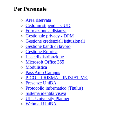
Per Personale
Area riservata
Cedolini stipendi - CUD
Formazione a distanza
Gestionale privacy - DPM
Gestione credenziali istituzionali
Gestione bandi di lavoro
Gestione Rubrica
Liste di distribuzione
Microsoft Office 365
Modulistica
Pass Auto Campus
PICO – PRISMA – INIZIATIVE
Presenze UniBA
Protocollo informatico (Titulus)
Sistema identità visiva
UP - University Planner
Webmail UniBA