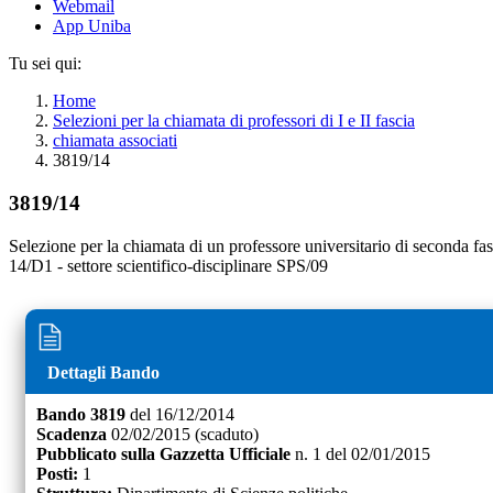
Webmail
App Uniba
Tu sei qui:
Home
Selezioni per la chiamata di professori di I e II fascia
chiamata associati
3819/14
3819/14
Selezione per la chiamata di un professore universitario di seconda fas
14/D1 - settore scientifico-disciplinare SPS/09
Dettagli Bando
Bando
3819
del
16/12/2014
Scadenza
02/02/2015
(scaduto)
Pubblicato sulla Gazzetta Ufficiale
n.
1
del
02/01/2015
Posti:
1