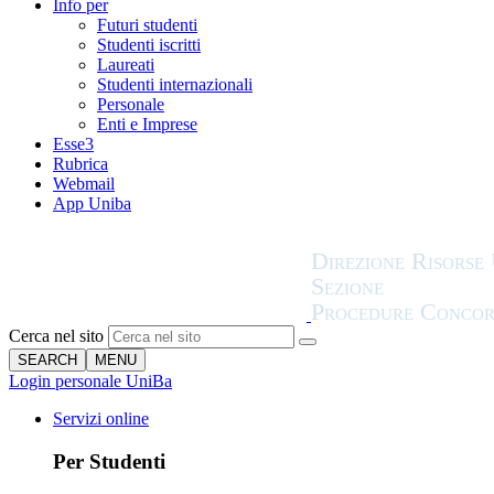
Info per
Futuri studenti
Studenti iscritti
Laureati
Studenti internazionali
Personale
Enti e Imprese
Esse3
Rubrica
Webmail
App Uniba
Cerca nel sito
SEARCH
MENU
Login personale UniBa
Servizi online
Per Studenti