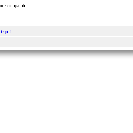
lture comparate
10.pdf