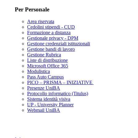
Per Personale
Area riservata
Cedolini stipendi - CUD
Formazione a distanza
Gestionale privacy - DPM
Gestione credenziali istituzionali
Gestione bandi di lavoro
Gestione Rubrica
Liste di distribuzione
Microsoft Office 365
Modulistica
Pass Auto Campus
PICO – PRISMA – INIZIATIVE
Presenze UniBA
Protocollo informatico (Titulus)
Sistema identità visiva
UP - University Planner
Webmail UniBA