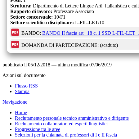
Posti:
1
Struttura:
Dipartimento di Lettere Lingue Arti. Italianistica e cu
Rapporto di lavoro:
Professore Associato
Settore concorsuale:
10/F1
Settore scientifico disciplinare:
L-FIL-LET/10
BANDO:
BANDO II fascia art_ 18 c. 1 SSD L-FIL-LET_
DOMANDA DI PARTECIPAZIONE:
(scaduto)
pubblicato il
05/12/2018
—
ultima modifica
07/06/2019
Azioni sul documento
Flusso RSS
Stampa
Navigazione
Home
Reclutamento personale tecnico amministrativo e dirigente
Reclutamento collaboratori ed esperti linguistici
Progressione tra le aree
Selezioni per la chiamata di professori di I e II fascia