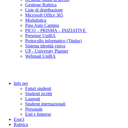
Gestione Rubrica
Liste di distribuzione
Microsoft Office 365
Modulistica
Pass Auto Campus
PICO – PRISMA – INIZIATIVE
Presenze UniBA
Protocollo informatico (Titulus)
Sistema identità visiva
UP - University Planner
Webmail UniBA
Info per
Futuri studenti
Studenti iscritti
Laureati
Studenti internazionali
Personale
Enti e Imprese
Esse3
Rubrica