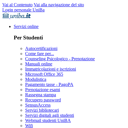
Vai al Contenuto
Vai alla navigazione del sito
Login personale UniBa
Servizi online
Per Studenti
Autocertificazioni
Come fare per...
Counseling Psicologico - Prenotazione
Manuali online
Immatricolazioni e iscrizioni
Microsoft Office 365
Modulistica
Pagamento tasse - PagoPA
Prenotazione esami
Rassegna stampa
Recupero password
SensusAccess
Servizi bibliotecari
Servizi digitali agli studenti
Webmail studenti UniBA
Wifi