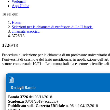
Webmail
App Uniba
Tu sei qui:
Home
Selezioni per la chiamata di professori di I e II fascia
chiamata associati
3726/18
3726/18
Procedura di selezione per la chiamata di un professore universitario di
l’università di cassino e del lazio meridionale, in applicazione dell’ar
settore concorsuale 10/F1 – Letteratura italiana e settore scientifico-d
Dettagli Bando
Bando
3726
del
08/11/2018
Scadenza
03/01/2019
(scaduto)
Pubblicato sulla Gazzetta Ufficiale
n.
96
del
04/12/2018