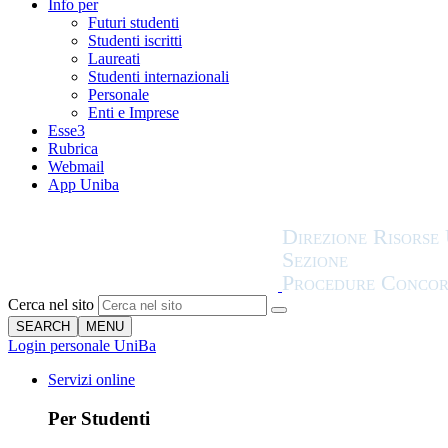
Info per
Futuri studenti
Studenti iscritti
Laureati
Studenti internazionali
Personale
Enti e Imprese
Esse3
Rubrica
Webmail
App Uniba
Cerca nel sito
SEARCH
MENU
Login personale UniBa
Servizi online
Per Studenti