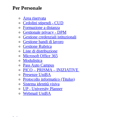
Per Personale
Area riservata
Cedolini stipendi - CUD
Formazione a distanza
Gestionale privacy - DPM
Gestione credenziali istituzionali
Gestione bandi di lavoro
Gestione Rubrica
Liste di distribuzione
Microsoft Office 365
Modulistica
Pass Auto Campus
PICO – PRISMA – INIZIATIVE
Presenze UniBA
Protocollo informatico (Titulus)
Sistema identità visiva
UP - University Planner
Webmail UniBA