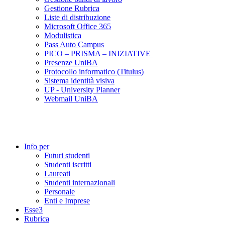
Gestione Rubrica
Liste di distribuzione
Microsoft Office 365
Modulistica
Pass Auto Campus
PICO – PRISMA – INIZIATIVE
Presenze UniBA
Protocollo informatico (Titulus)
Sistema identità visiva
UP - University Planner
Webmail UniBA
Info per
Futuri studenti
Studenti iscritti
Laureati
Studenti internazionali
Personale
Enti e Imprese
Esse3
Rubrica