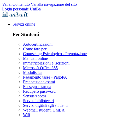
Vai al Contenuto
Vai alla navigazione del sito
Login personale UniBa
Servizi online
Per Studenti
Autocertificazioni
Come fare per...
Counseling Psicologico - Prenotazione
Manuali online
Immatricolazioni e iscrizioni
Microsoft Office 365
Modulistica
Pagamento tasse - PagoPA
Prenotazione esami
Rassegna stampa
Recupero password
SensusAccess
Servizi bibliotecari
Servizi digitali agli studenti
Webmail studenti UniBA
Wifi