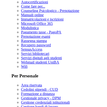
Autocertificazioni
Come fare per...
Counseling Psicologico - Prenotazione
Manuali online
Immatricolazioni e iscrizioni
Microsoft Office 365
Modulistica
Pagamento tasse - PagoPA
Prenotazione esami
Rassegna stampa
Recupero password
SensusAccess
Servizi bibliotecari
Servizi digitali agli studenti
Webmail studenti UniBA
Wifi
Per Personale
Area riservata
Cedolini stipendi - CUD
Formazione a distanza
Gestionale privacy - DPM
Gestione credenziali istituzionali
Gestione bandi di lavoro