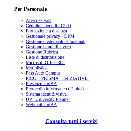
Per Personale
Area riservata
Cedolini stipendi - CUD
Formazione a distanza
Gestionale privacy - DPM
Gestione credenziali istituzionali
Gestione bandi di lavoro
Gestione Rubrica
Liste di distribuzione
Microsoft Office 365
Modulistica
Pass Auto Campus
PICO – PRISMA – INIZIATIVE
Presenze UniBA
Protocollo informatico (Titulus)
Sistema identità visiva
UP - University Planner
Webmail UniBA
Consulta tutti i servizi