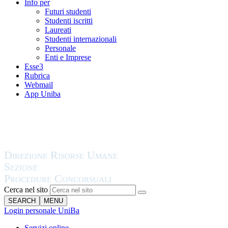
Info per
Futuri studenti
Studenti iscritti
Laureati
Studenti internazionali
Personale
Enti e Imprese
Esse3
Rubrica
Webmail
App Uniba
Cerca nel sito
SEARCH
MENU
Login personale UniBa
Servizi online