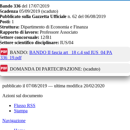
Bando
336
del
17/07/2019
Scadenza
05/09/2019
(scaduto)
Pubblicato sulla Gazzetta Ufficiale
n.
62
del
06/08/2019
Posti:
1
Struttura:
Dipartimento di Economia e Finanza
Rapporto di lavoro:
Professore Associato
Settore concorsuale:
12/B1
Settore scientifico disciplinare:
IUS/04
BANDO:
BANDO II fascia art_ 18 c.4 ssd IUS_04 PA
336_19.pdf
DOMANDA DI PARTECIPAZIONE:
(scaduto)
pubblicato il
07/08/2019
—
ultima modifica
20/02/2020
Azioni sul documento
Flusso RSS
Stampa
Navigazione