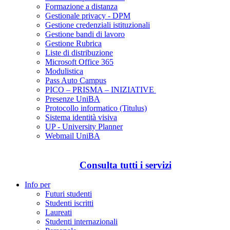
Formazione a distanza
Gestionale privacy - DPM
Gestione credenziali istituzionali
Gestione bandi di lavoro
Gestione Rubrica
Liste di distribuzione
Microsoft Office 365
Modulistica
Pass Auto Campus
PICO – PRISMA – INIZIATIVE
Presenze UniBA
Protocollo informatico (Titulus)
Sistema identità visiva
UP - University Planner
Webmail UniBA
Consulta tutti i servizi
Info per
Futuri studenti
Studenti iscritti
Laureati
Studenti internazionali