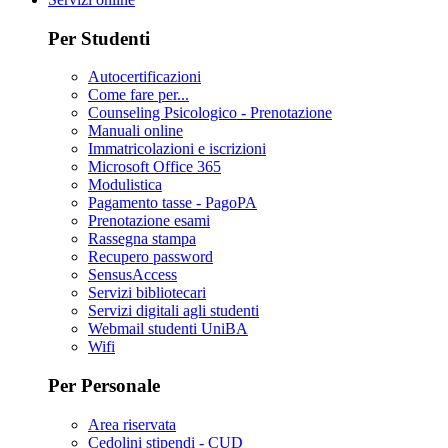
Per Studenti
Autocertificazioni
Come fare per...
Counseling Psicologico - Prenotazione
Manuali online
Immatricolazioni e iscrizioni
Microsoft Office 365
Modulistica
Pagamento tasse - PagoPA
Prenotazione esami
Rassegna stampa
Recupero password
SensusAccess
Servizi bibliotecari
Servizi digitali agli studenti
Webmail studenti UniBA
Wifi
Per Personale
Area riservata
Cedolini stipendi - CUD