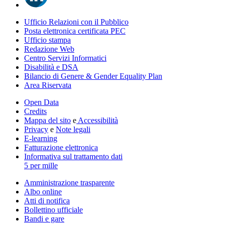
Ufficio Relazioni con il Pubblico
Posta elettronica certificata PEC
Ufficio stampa
Redazione Web
Centro Servizi Informatici
Disabilità e DSA
Bilancio di Genere & Gender Equality Plan
Area Riservata
Open Data
Credits
Mappa del sito
e
Accessibilità
Privacy
e
Note legali
E-learning
Fatturazione elettronica
Informativa sul trattamento dati
5 per mille
Amministrazione trasparente
Albo online
Atti di notifica
Bollettino ufficiale
Bandi e gare