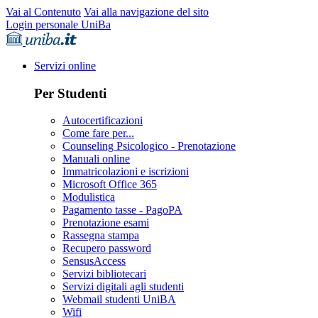
Vai al Contenuto
Vai alla navigazione del sito
Login personale UniBa
Servizi online
Per Studenti
Autocertificazioni
Come fare per...
Counseling Psicologico - Prenotazione
Manuali online
Immatricolazioni e iscrizioni
Microsoft Office 365
Modulistica
Pagamento tasse - PagoPA
Prenotazione esami
Rassegna stampa
Recupero password
SensusAccess
Servizi bibliotecari
Servizi digitali agli studenti
Webmail studenti UniBA
Wifi