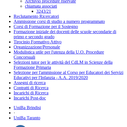
Archivio procedure riservate
chiamata associati
3243/21
Reclutamento Ricercatori
Ammissione corsi di studio a numero programmato
Corsi di Formazione per il Sostegno
Formazione iniziale dei docenti delle scuole secondarie di
primo e secondo grado
Tirocinio Formativo Attivo
Organizzazione/Personale
Modulistica utile per l'utenza della U.O. Procedure
Concorsuali
Selezioni tutor per le attività del CdLM in Scienze della
Formazione Primaria
Selezione per l'ammissione al Corso per Educatori dei Servizi
Educativi per l'Infanzia - A.A. 2019/2020
Assegni di ricerca
Contratti di Ricerca
Incarichi di Ricerca
Incarichi Post-doc
UniBa Brindisi
·
UniBa Taranto