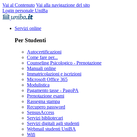
Vai al Contenuto
Vai alla navigazione del sito
Login personale UniBa
Servizi online
Per Studenti
Autocertificazioni
Come fare per...
Counseling Psicologico - Prenotazione
Manuali online
Immatricolazioni e iscrizioni
Microsoft Office 365
Modulistica
Pagamento tasse - PagoPA
Prenotazione esami
Rassegna stampa
Recupero password
SensusAccess
Servizi bibliotecari
Servizi digitali agli studenti
Webmail studenti UniBA
Wifi