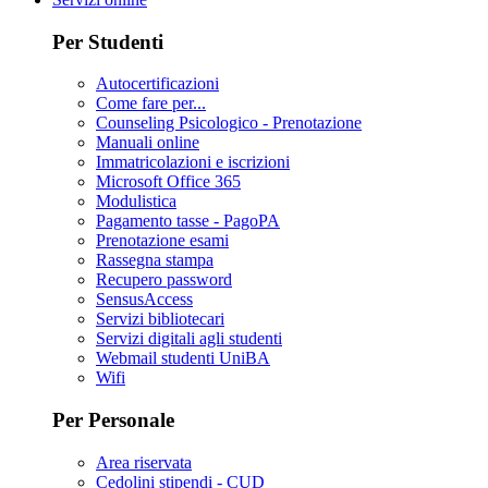
Per Studenti
Autocertificazioni
Come fare per...
Counseling Psicologico - Prenotazione
Manuali online
Immatricolazioni e iscrizioni
Microsoft Office 365
Modulistica
Pagamento tasse - PagoPA
Prenotazione esami
Rassegna stampa
Recupero password
SensusAccess
Servizi bibliotecari
Servizi digitali agli studenti
Webmail studenti UniBA
Wifi
Per Personale
Area riservata
Cedolini stipendi - CUD