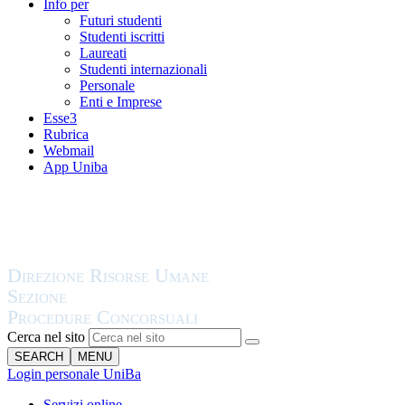
Info per
Futuri studenti
Studenti iscritti
Laureati
Studenti internazionali
Personale
Enti e Imprese
Esse3
Rubrica
Webmail
App Uniba
Cerca nel sito
SEARCH
MENU
Login personale UniBa
Servizi online