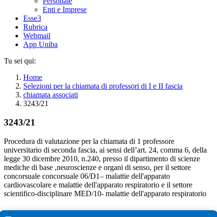
Personale
Enti e Imprese
Esse3
Rubrica
Webmail
App Uniba
Tu sei qui:
Home
Selezioni per la chiamata di professori di I e II fascia
chiamata associati
3243/21
3243/21
Procedura di valutazione per la chiamata di 1 professore
universitario di seconda fascia, ai sensi dell’art. 24, comma 6, della
legge 30 dicembre 2010, n.240, presso il dipartimento di scienze
mediche di base ,neuroscienze e organi di senso, per il settore
concorsuale concorsuale 06/D1– malattie dell'apparato
cardiovascolare e malattie dell'apparato respiratorio e il settore
scientifico-disciplinare MED/10- malattie dell'apparato respiratorio