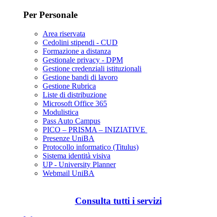
Per Personale
Area riservata
Cedolini stipendi - CUD
Formazione a distanza
Gestionale privacy - DPM
Gestione credenziali istituzionali
Gestione bandi di lavoro
Gestione Rubrica
Liste di distribuzione
Microsoft Office 365
Modulistica
Pass Auto Campus
PICO – PRISMA – INIZIATIVE
Presenze UniBA
Protocollo informatico (Titulus)
Sistema identità visiva
UP - University Planner
Webmail UniBA
Consulta tutti i servizi