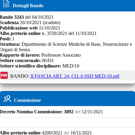
Dettagli Bando
Bando
3243
del
04/10/2021
Scadenza
26/10/2021
(scaduto)
Pubblicazione web
11/10/2021
Albo pretorio online
n.
3559/2021
del
11/10/2021
Posti:
1
Struttura:
Dipartimento di Scienze Mediche di Base, Neuroscienze e
Organi di Senso
Rapporto di lavoro:
Professore Associato
Settore concorsuale:
06/D1
Settore scientifico disciplinare:
MED/10
BANDO:
II FASCIA ART. 24, CO..6 SSD MED-10.pdf
Commissione
Decreto
Nomina Commissione:
3892
del
12/11/2021
Albo pretorio online
4200/2021
del
16/11/2021