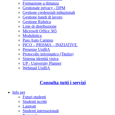
Formazione a distanza
Gestionale privacy - DPM
Gestione credenziali istituzionali
Gestione bandi di lavoro
Gestione Rubrica
Liste di distribuzione
Microsoft Office 365
Modulistica
Pass Auto Campus
PICO – PRISMA – INIZIATIVE
Presenze UniBA
Protocollo informatico (Titulus)
Sistema identità visiva
UP - University Planner
Webmail UniBA
Consulta tutti i servizi
Info per
Futuri studenti
Studenti iscritti
Laureati
Studenti internazionali