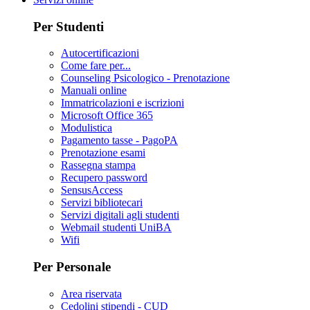
Per Studenti
Autocertificazioni
Come fare per...
Counseling Psicologico - Prenotazione
Manuali online
Immatricolazioni e iscrizioni
Microsoft Office 365
Modulistica
Pagamento tasse - PagoPA
Prenotazione esami
Rassegna stampa
Recupero password
SensusAccess
Servizi bibliotecari
Servizi digitali agli studenti
Webmail studenti UniBA
Wifi
Per Personale
Area riservata
Cedolini stipendi - CUD