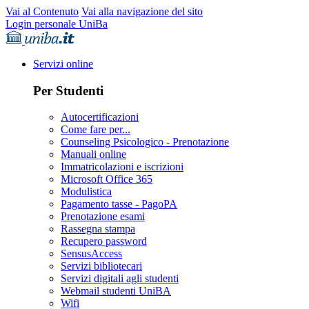
Vai al Contenuto
Vai alla navigazione del sito
Login personale UniBa
Servizi online
Per Studenti
Autocertificazioni
Come fare per...
Counseling Psicologico - Prenotazione
Manuali online
Immatricolazioni e iscrizioni
Microsoft Office 365
Modulistica
Pagamento tasse - PagoPA
Prenotazione esami
Rassegna stampa
Recupero password
SensusAccess
Servizi bibliotecari
Servizi digitali agli studenti
Webmail studenti UniBA
Wifi