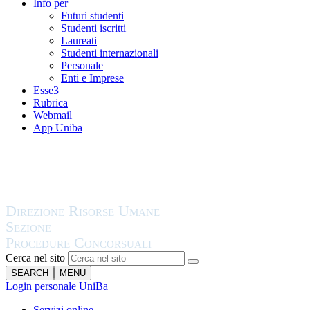
Info per
Futuri studenti
Studenti iscritti
Laureati
Studenti internazionali
Personale
Enti e Imprese
Esse3
Rubrica
Webmail
App Uniba
Cerca nel sito
SEARCH
MENU
Login personale UniBa
Servizi online