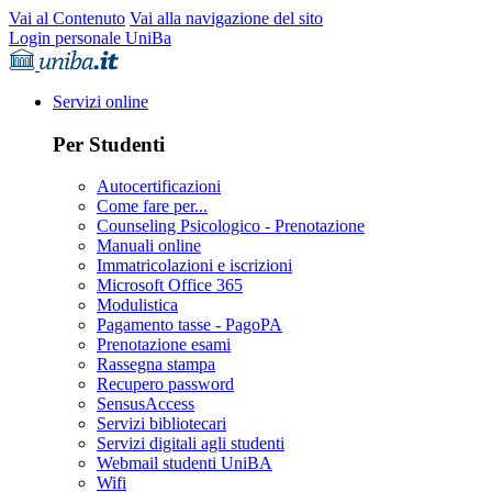
Vai al Contenuto
Vai alla navigazione del sito
Login personale UniBa
Servizi online
Per Studenti
Autocertificazioni
Come fare per...
Counseling Psicologico - Prenotazione
Manuali online
Immatricolazioni e iscrizioni
Microsoft Office 365
Modulistica
Pagamento tasse - PagoPA
Prenotazione esami
Rassegna stampa
Recupero password
SensusAccess
Servizi bibliotecari
Servizi digitali agli studenti
Webmail studenti UniBA
Wifi