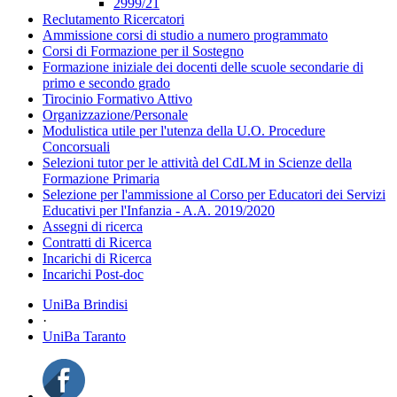
2999/21
Reclutamento Ricercatori
Ammissione corsi di studio a numero programmato
Corsi di Formazione per il Sostegno
Formazione iniziale dei docenti delle scuole secondarie di
primo e secondo grado
Tirocinio Formativo Attivo
Organizzazione/Personale
Modulistica utile per l'utenza della U.O. Procedure
Concorsuali
Selezioni tutor per le attività del CdLM in Scienze della
Formazione Primaria
Selezione per l'ammissione al Corso per Educatori dei Servizi
Educativi per l'Infanzia - A.A. 2019/2020
Assegni di ricerca
Contratti di Ricerca
Incarichi di Ricerca
Incarichi Post-doc
UniBa Brindisi
·
UniBa Taranto