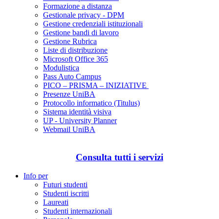
Formazione a distanza
Gestionale privacy - DPM
Gestione credenziali istituzionali
Gestione bandi di lavoro
Gestione Rubrica
Liste di distribuzione
Microsoft Office 365
Modulistica
Pass Auto Campus
PICO – PRISMA – INIZIATIVE
Presenze UniBA
Protocollo informatico (Titulus)
Sistema identità visiva
UP - University Planner
Webmail UniBA
Consulta tutti i servizi
Info per
Futuri studenti
Studenti iscritti
Laureati
Studenti internazionali