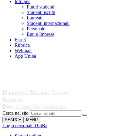
Info per
Futuri studenti
Studenti iscritti
Laureati
Studenti internazionali
Personale
Enti e Imprese
Esse3
Rubrica
Webmail
App Uniba
Cerca nel sito
SEARCH
MENU
Login personale UniBa
Servizi online