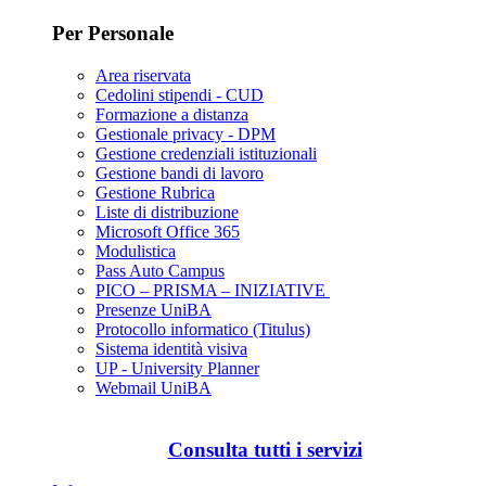
Per Personale
Area riservata
Cedolini stipendi - CUD
Formazione a distanza
Gestionale privacy - DPM
Gestione credenziali istituzionali
Gestione bandi di lavoro
Gestione Rubrica
Liste di distribuzione
Microsoft Office 365
Modulistica
Pass Auto Campus
PICO – PRISMA – INIZIATIVE
Presenze UniBA
Protocollo informatico (Titulus)
Sistema identità visiva
UP - University Planner
Webmail UniBA
Consulta tutti i servizi