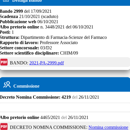
Dettagli Bando
Bando
2999
del
17/09/2021
Scadenza
21/10/2021
(scaduto)
Pubblicazione web
06/10/2021
Albo pretorio online
n.
3448/2021
del
06/10/2021
Posti:
1
Struttura:
Dipartimento di Farmacia-Scienze del Farmaco
Rapporto di lavoro:
Professore Associato
Settore concorsuale:
03/D2
Settore scientifico disciplinare:
CHIM/09
BANDO:
2021-PA-2999.pdf
Commissione
Decreto
Nomina Commissione:
4219
del
26/11/2021
Albo pretorio online
4465/2021
del
26/11/2021
DECRETO NOMINA COMMISSIONE:
Nomina commissione