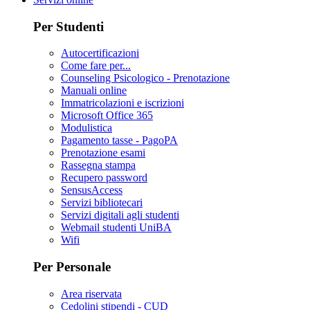
Per Studenti
Autocertificazioni
Come fare per...
Counseling Psicologico - Prenotazione
Manuali online
Immatricolazioni e iscrizioni
Microsoft Office 365
Modulistica
Pagamento tasse - PagoPA
Prenotazione esami
Rassegna stampa
Recupero password
SensusAccess
Servizi bibliotecari
Servizi digitali agli studenti
Webmail studenti UniBA
Wifi
Per Personale
Area riservata
Cedolini stipendi - CUD