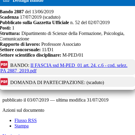
Dettagli Bando
Bando
2887
del
13/06/2019
Scadenza
17/07/2019
(scaduto)
Pubblicato sulla Gazzetta Ufficiale
n.
52
del
02/07/2019
Posti:
1
Struttura:
Dipartimento di Scienze della Formazione, Psicologia,
Comunicazione
Rapporto di lavoro:
Professore Associato
Settore concorsuale:
11/D1
Settore scientifico disciplinare:
M-PED/01
BANDO:
II FASCIA ssd M-PED_01 art. 24. c.6 - cod. selez.
PA 2887_2019.pdf
DOMANDA DI PARTECIPAZIONE:
(scaduto)
pubblicato il
03/07/2019
—
ultima modifica
31/07/2019
Azioni sul documento
Flusso RSS
Stampa