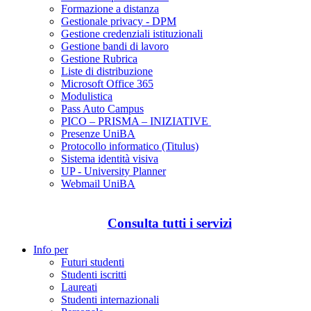
Formazione a distanza
Gestionale privacy - DPM
Gestione credenziali istituzionali
Gestione bandi di lavoro
Gestione Rubrica
Liste di distribuzione
Microsoft Office 365
Modulistica
Pass Auto Campus
PICO – PRISMA – INIZIATIVE
Presenze UniBA
Protocollo informatico (Titulus)
Sistema identità visiva
UP - University Planner
Webmail UniBA
Consulta tutti i servizi
Info per
Futuri studenti
Studenti iscritti
Laureati
Studenti internazionali