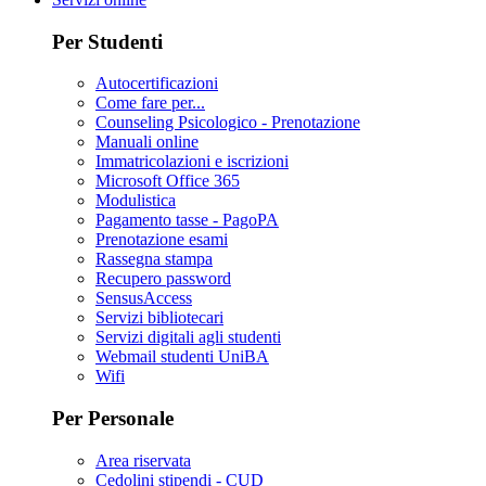
Per Studenti
Autocertificazioni
Come fare per...
Counseling Psicologico - Prenotazione
Manuali online
Immatricolazioni e iscrizioni
Microsoft Office 365
Modulistica
Pagamento tasse - PagoPA
Prenotazione esami
Rassegna stampa
Recupero password
SensusAccess
Servizi bibliotecari
Servizi digitali agli studenti
Webmail studenti UniBA
Wifi
Per Personale
Area riservata
Cedolini stipendi - CUD