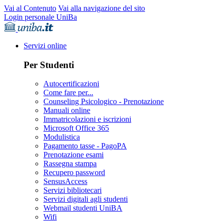
Vai al Contenuto
Vai alla navigazione del sito
Login personale UniBa
Servizi online
Per Studenti
Autocertificazioni
Come fare per...
Counseling Psicologico - Prenotazione
Manuali online
Immatricolazioni e iscrizioni
Microsoft Office 365
Modulistica
Pagamento tasse - PagoPA
Prenotazione esami
Rassegna stampa
Recupero password
SensusAccess
Servizi bibliotecari
Servizi digitali agli studenti
Webmail studenti UniBA
Wifi