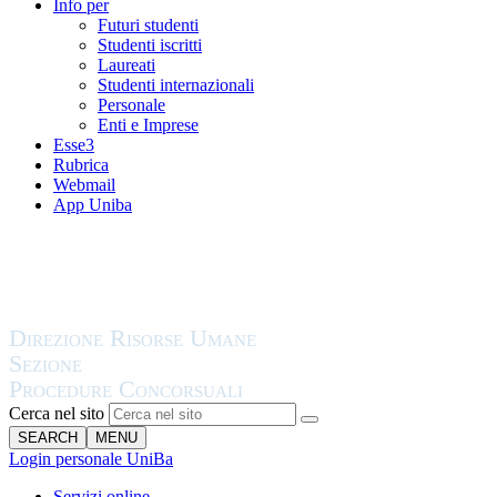
Info per
Futuri studenti
Studenti iscritti
Laureati
Studenti internazionali
Personale
Enti e Imprese
Esse3
Rubrica
Webmail
App Uniba
Cerca nel sito
SEARCH
MENU
Login personale UniBa
Servizi online