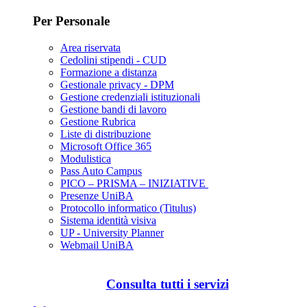
Per Personale
Area riservata
Cedolini stipendi - CUD
Formazione a distanza
Gestionale privacy - DPM
Gestione credenziali istituzionali
Gestione bandi di lavoro
Gestione Rubrica
Liste di distribuzione
Microsoft Office 365
Modulistica
Pass Auto Campus
PICO – PRISMA – INIZIATIVE
Presenze UniBA
Protocollo informatico (Titulus)
Sistema identità visiva
UP - University Planner
Webmail UniBA
Consulta tutti i servizi