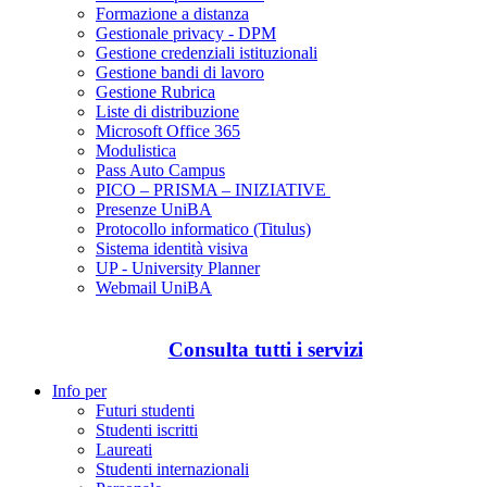
Formazione a distanza
Gestionale privacy - DPM
Gestione credenziali istituzionali
Gestione bandi di lavoro
Gestione Rubrica
Liste di distribuzione
Microsoft Office 365
Modulistica
Pass Auto Campus
PICO – PRISMA – INIZIATIVE
Presenze UniBA
Protocollo informatico (Titulus)
Sistema identità visiva
UP - University Planner
Webmail UniBA
Consulta tutti i servizi
Info per
Futuri studenti
Studenti iscritti
Laureati
Studenti internazionali