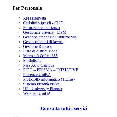
Per Personale
Area riservata
Cedolini stipendi - CUD
Formazione a distanza
Gestionale privacy - DPM
Gestione credenziali istituzionali
Gestione bandi di lavoro
Gestione Rubrica
Liste di distribuzione
Microsoft Office 365
Modulistica
Pass Auto Campus
PICO – PRISMA – INIZIATIVE
Presenze UniBA
Protocollo informatico (Titulus)
Sistema identità visiva
UP - University Planner
Webmail UniBA
Consulta tutti i servizi