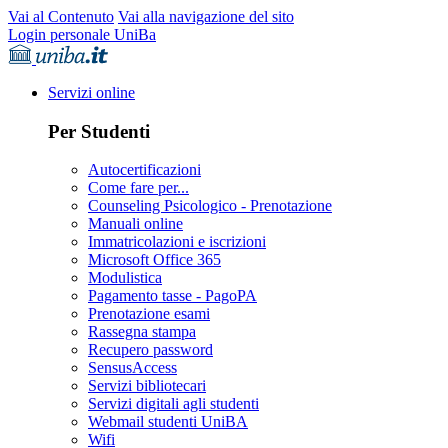
Vai al Contenuto
Vai alla navigazione del sito
Login personale UniBa
Servizi online
Per Studenti
Autocertificazioni
Come fare per...
Counseling Psicologico - Prenotazione
Manuali online
Immatricolazioni e iscrizioni
Microsoft Office 365
Modulistica
Pagamento tasse - PagoPA
Prenotazione esami
Rassegna stampa
Recupero password
SensusAccess
Servizi bibliotecari
Servizi digitali agli studenti
Webmail studenti UniBA
Wifi