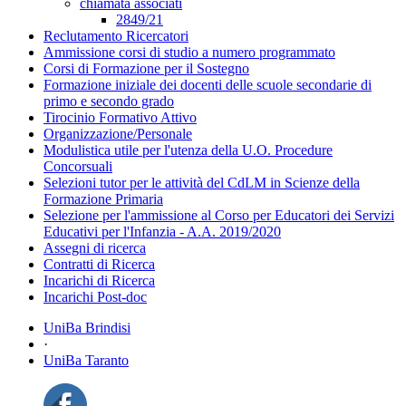
chiamata associati
2849/21
Reclutamento Ricercatori
Ammissione corsi di studio a numero programmato
Corsi di Formazione per il Sostegno
Formazione iniziale dei docenti delle scuole secondarie di
primo e secondo grado
Tirocinio Formativo Attivo
Organizzazione/Personale
Modulistica utile per l'utenza della U.O. Procedure
Concorsuali
Selezioni tutor per le attività del CdLM in Scienze della
Formazione Primaria
Selezione per l'ammissione al Corso per Educatori dei Servizi
Educativi per l'Infanzia - A.A. 2019/2020
Assegni di ricerca
Contratti di Ricerca
Incarichi di Ricerca
Incarichi Post-doc
UniBa Brindisi
·
UniBa Taranto