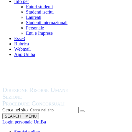
Info per
Futuri studenti
Studenti iscritti
Laureati
Studenti internazionali
Personale
Enti e Imprese
Esse3
Rubrica
Webmail
App Uniba
Cerca nel sito
SEARCH
MENU
Login personale UniBa
Servizi online