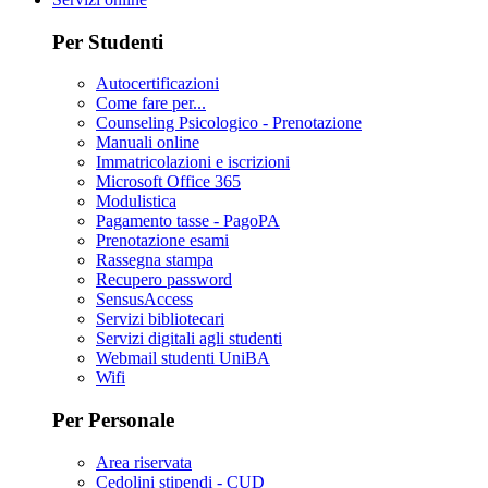
Per Studenti
Autocertificazioni
Come fare per...
Counseling Psicologico - Prenotazione
Manuali online
Immatricolazioni e iscrizioni
Microsoft Office 365
Modulistica
Pagamento tasse - PagoPA
Prenotazione esami
Rassegna stampa
Recupero password
SensusAccess
Servizi bibliotecari
Servizi digitali agli studenti
Webmail studenti UniBA
Wifi
Per Personale
Area riservata
Cedolini stipendi - CUD