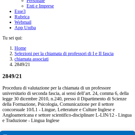
Personale
Enti e Imprese
Esse3
Rubrica
Webmail
App Uniba
Tu sei qui:
Home
Selezioni per la chiamata di professori di I e II fascia
chiamata associati
2849/21
2849/21
Procedura di valutazione per la chiamata di un professore
universitario di seconda fascia, ai sensi dell’art. 24, comma 6, della
legge 30 dicembre 2010, n.240, presso il Dipartimento di Scienze
della Formazione, Psicologia, Comunicazione per il settore
concorsuale 10/L1 - Lingue, Letterature e Culture Inglese e
Angloamericana e settore scientifico-disciplinare L-LIN/12 - Lingua
e Traduzione - Lingua Inglese