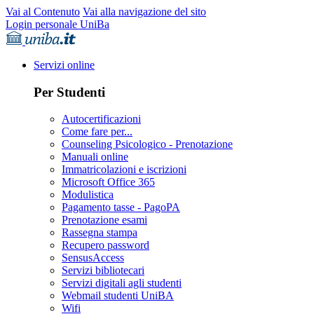
Vai al Contenuto
Vai alla navigazione del sito
Login personale UniBa
Servizi online
Per Studenti
Autocertificazioni
Come fare per...
Counseling Psicologico - Prenotazione
Manuali online
Immatricolazioni e iscrizioni
Microsoft Office 365
Modulistica
Pagamento tasse - PagoPA
Prenotazione esami
Rassegna stampa
Recupero password
SensusAccess
Servizi bibliotecari
Servizi digitali agli studenti
Webmail studenti UniBA
Wifi