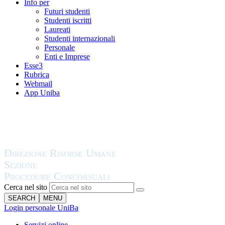
Info per
Futuri studenti
Studenti iscritti
Laureati
Studenti internazionali
Personale
Enti e Imprese
Esse3
Rubrica
Webmail
App Uniba
Cerca nel sito
SEARCH
MENU
Login personale UniBa
Servizi online