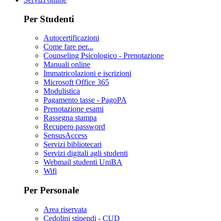
Per Studenti
Autocertificazioni
Come fare per...
Counseling Psicologico - Prenotazione
Manuali online
Immatricolazioni e iscrizioni
Microsoft Office 365
Modulistica
Pagamento tasse - PagoPA
Prenotazione esami
Rassegna stampa
Recupero password
SensusAccess
Servizi bibliotecari
Servizi digitali agli studenti
Webmail studenti UniBA
Wifi
Per Personale
Area riservata
Cedolini stipendi - CUD