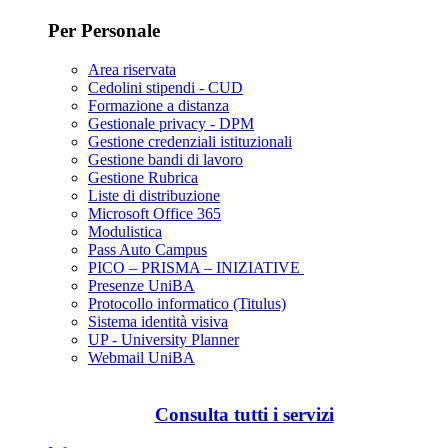
Per Personale
Area riservata
Cedolini stipendi - CUD
Formazione a distanza
Gestionale privacy - DPM
Gestione credenziali istituzionali
Gestione bandi di lavoro
Gestione Rubrica
Liste di distribuzione
Microsoft Office 365
Modulistica
Pass Auto Campus
PICO – PRISMA – INIZIATIVE
Presenze UniBA
Protocollo informatico (Titulus)
Sistema identità visiva
UP - University Planner
Webmail UniBA
Consulta tutti i servizi