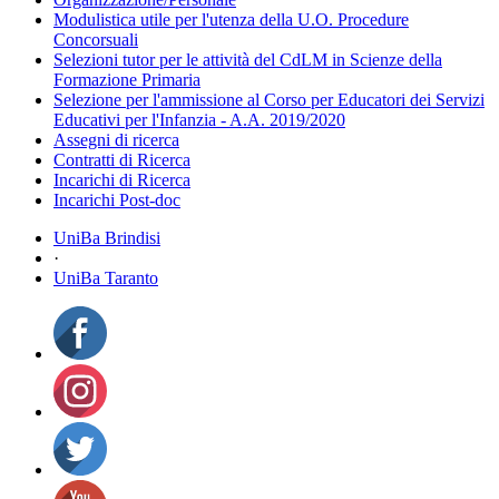
Modulistica utile per l'utenza della U.O. Procedure
Concorsuali
Selezioni tutor per le attività del CdLM in Scienze della
Formazione Primaria
Selezione per l'ammissione al Corso per Educatori dei Servizi
Educativi per l'Infanzia - A.A. 2019/2020
Assegni di ricerca
Contratti di Ricerca
Incarichi di Ricerca
Incarichi Post-doc
UniBa Brindisi
·
UniBa Taranto