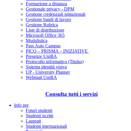
Formazione a distanza
Gestionale privacy - DPM
Gestione credenziali istituzionali
Gestione bandi di lavoro
Gestione Rubrica
Liste di distribuzione
Microsoft Office 365
Modulistica
Pass Auto Campus
PICO – PRISMA – INIZIATIVE
Presenze UniBA
Protocollo informatico (Titulus)
Sistema identità visiva
UP - University Planner
Webmail UniBA
Consulta tutti i servizi
Info per
Futuri studenti
Studenti iscritti
Laureati
Studenti internazionali