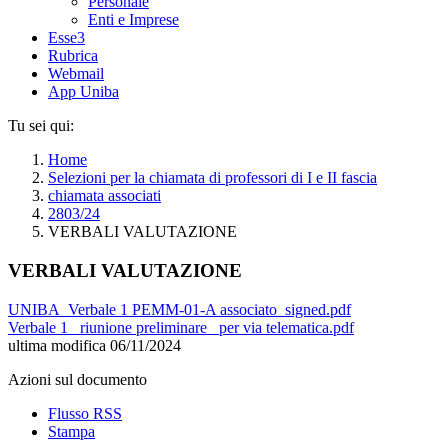
Personale
Enti e Imprese
Esse3
Rubrica
Webmail
App Uniba
Tu sei qui:
Home
Selezioni per la chiamata di professori di I e II fascia
chiamata associati
2803/24
VERBALI VALUTAZIONE
VERBALI VALUTAZIONE
UNIBA_Verbale 1 PEMM-01-A associato_signed.pdf
Verbale 1 _riunione preliminare_ per via telematica.pdf
ultima modifica
06/11/2024
Azioni sul documento
Flusso RSS
Stampa