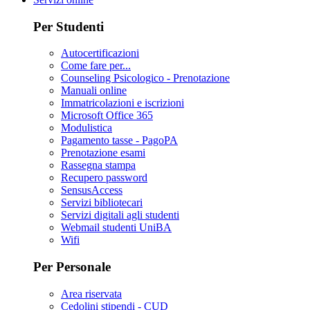
Per Studenti
Autocertificazioni
Come fare per...
Counseling Psicologico - Prenotazione
Manuali online
Immatricolazioni e iscrizioni
Microsoft Office 365
Modulistica
Pagamento tasse - PagoPA
Prenotazione esami
Rassegna stampa
Recupero password
SensusAccess
Servizi bibliotecari
Servizi digitali agli studenti
Webmail studenti UniBA
Wifi
Per Personale
Area riservata
Cedolini stipendi - CUD