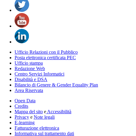
Ufficio Relazioni con il Pubblico
Posta elettronica certificata PEC
Ufficio stampa
Redazione Web
Centro Servizi Informatici
Disabilità e DSA
Bilancio di Genere & Gender Equality Plan
Area Riservata
Open Data
Credits
Mappa del sito
e
Accessibilità
Privacy
e
Note legali
E-learning
Fatturazione elettronica
Informativa sul trattamento dati