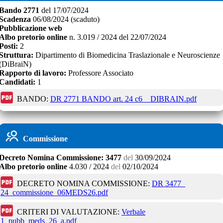
Bando
2771
del
17/07/2024
Scadenza
06/08/2024
(scaduto)
Pubblicazione web
Albo pretorio online
n.
3.019 / 2024
del
22/07/2024
Posti:
2
Struttura:
Dipartimento di Biomedicina Traslazionale e Neuroscienze
(DiBraiN)
Rapporto di lavoro:
Professore Associato
Candidati:
1
BANDO:
DR 2771 BANDO art. 24 c6 _ DIBRAIN.pdf
Commissione
Decreto
Nomina Commissione:
3477
del
30/09/2024
Albo pretorio online
4.030 / 2024
del
02/10/2024
DECRETO NOMINA COMMISSIONE:
DR 3477_
24_commissione_06MEDS26.pdf
CRITERI DI VALUTAZIONE:
Verbale
1_pubb_meds_26_a.pdf