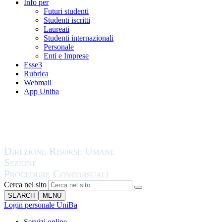
Info per
Futuri studenti
Studenti iscritti
Laureati
Studenti internazionali
Personale
Enti e Imprese
Esse3
Rubrica
Webmail
App Uniba
Cerca nel sito
SEARCH
MENU
Login personale UniBa
Servizi online