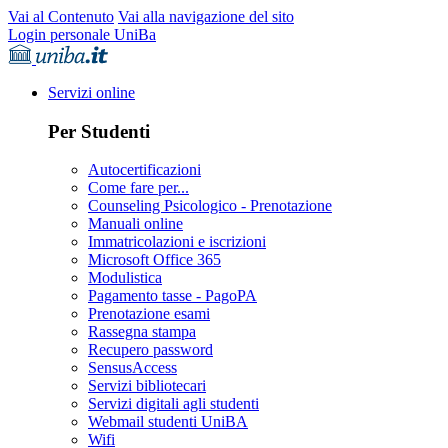
Vai al Contenuto
Vai alla navigazione del sito
Login personale UniBa
Servizi online
Per Studenti
Autocertificazioni
Come fare per...
Counseling Psicologico - Prenotazione
Manuali online
Immatricolazioni e iscrizioni
Microsoft Office 365
Modulistica
Pagamento tasse - PagoPA
Prenotazione esami
Rassegna stampa
Recupero password
SensusAccess
Servizi bibliotecari
Servizi digitali agli studenti
Webmail studenti UniBA
Wifi