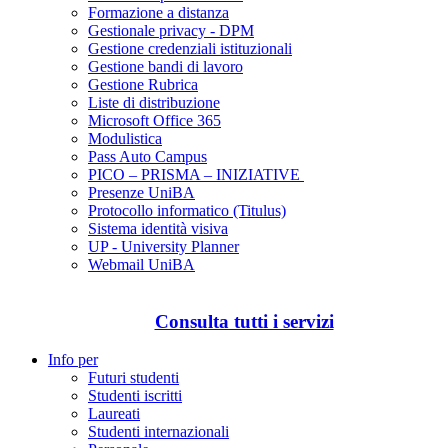
Formazione a distanza
Gestionale privacy - DPM
Gestione credenziali istituzionali
Gestione bandi di lavoro
Gestione Rubrica
Liste di distribuzione
Microsoft Office 365
Modulistica
Pass Auto Campus
PICO – PRISMA – INIZIATIVE
Presenze UniBA
Protocollo informatico (Titulus)
Sistema identità visiva
UP - University Planner
Webmail UniBA
Consulta tutti i servizi
Info per
Futuri studenti
Studenti iscritti
Laureati
Studenti internazionali