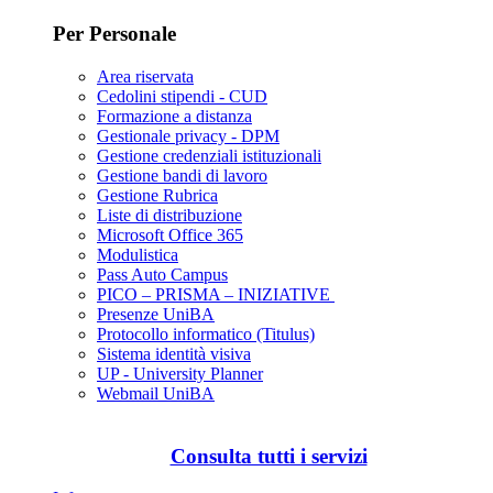
Per Personale
Area riservata
Cedolini stipendi - CUD
Formazione a distanza
Gestionale privacy - DPM
Gestione credenziali istituzionali
Gestione bandi di lavoro
Gestione Rubrica
Liste di distribuzione
Microsoft Office 365
Modulistica
Pass Auto Campus
PICO – PRISMA – INIZIATIVE
Presenze UniBA
Protocollo informatico (Titulus)
Sistema identità visiva
UP - University Planner
Webmail UniBA
Consulta tutti i servizi