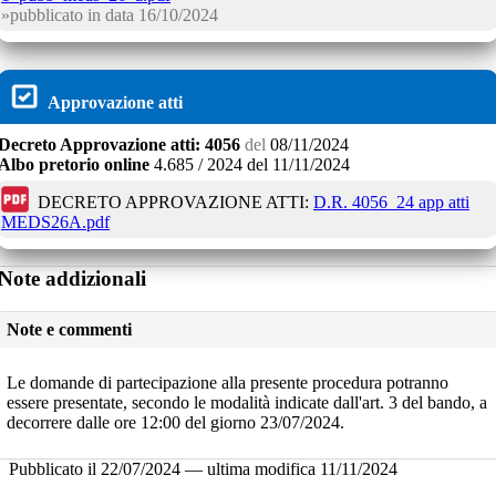
pubblicato in data
16/10/2024
Approvazione atti
Decreto
Approvazione atti:
4056
del
08/11/2024
Albo pretorio online
4.685 / 2024
del
11/11/2024
DECRETO APPROVAZIONE ATTI:
D.R. 4056_24 app atti
MEDS26A.pdf
Note addizionali
Note e commenti
Le domande di partecipazione alla presente procedura potranno
essere presentate, secondo le modalità indicate dall'art. 3 del bando, a
decorrere dalle ore 12:00 del giorno 23/07/2024.
Pubblicato il
22/07/2024
—
ultima modifica
11/11/2024