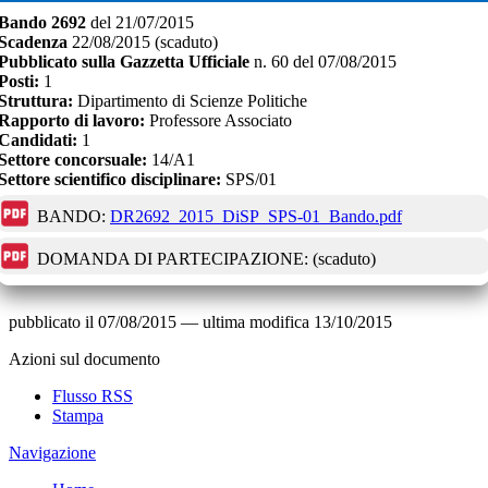
Bando
2692
del
21/07/2015
Scadenza
22/08/2015
(scaduto)
Pubblicato sulla Gazzetta Ufficiale
n.
60
del
07/08/2015
Posti:
1
Struttura:
Dipartimento di Scienze Politiche
Rapporto di lavoro:
Professore Associato
Candidati:
1
Settore concorsuale:
14/A1
Settore scientifico disciplinare:
SPS/01
BANDO:
DR2692_2015_DiSP_SPS-01_Bando.pdf
DOMANDA DI PARTECIPAZIONE:
(scaduto)
pubblicato il
07/08/2015
—
ultima modifica
13/10/2015
Azioni sul documento
Flusso RSS
Stampa
Navigazione