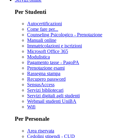
Per Studenti
Autocertificazioni
Come fare per...
Counseling Psicologico - Prenotazione
Manuali online
Immatricolazioni e iscrizioni
Microsoft Office 365
Modulistica
Pagamento tasse - PagoPA
Prenotazione esami
Rassegna stampa
Recupero password
SensusAccess
Servizi bibliotecari
Servizi digitali agli studenti
Webmail studenti UniBA
Wifi
Per Personale
Area riservata
Cedolini stipendi - CUD