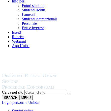
Info per
Futuri studenti
Studenti iscritti
Laureati
Studenti internazionali
Personale
Enti e Imprese
Esse3
Rubrica
Webmail
App Uniba
Cerca nel sito
SEARCH
MENU
Login personale UniBa
Servizi online