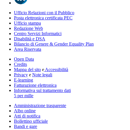
Ufficio Relazioni con il Pubblico
Posta elettronica certificata PEC
Ufficio stampa
Redazione Web
Centro Servizi Informatici
Disabilità e DSA
Bilancio di Genere & Gender Equality Plan
Area Riservata
Open Data
Credits
Mappa del sito
e
Accessibilità
Privacy
e
Note legali
E-learning
Fatturazione elettronica
Informativa sul trattamento dati
5 per mille
Amministrazione trasparente
Albo online
Atti di notifica
Bollettino ufficiale
Bandi e gare