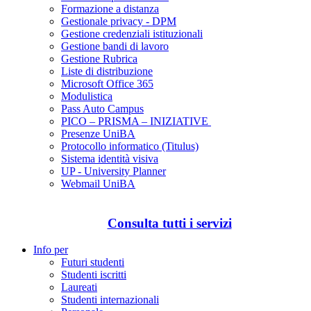
Formazione a distanza
Gestionale privacy - DPM
Gestione credenziali istituzionali
Gestione bandi di lavoro
Gestione Rubrica
Liste di distribuzione
Microsoft Office 365
Modulistica
Pass Auto Campus
PICO – PRISMA – INIZIATIVE
Presenze UniBA
Protocollo informatico (Titulus)
Sistema identità visiva
UP - University Planner
Webmail UniBA
Consulta tutti i servizi
Info per
Futuri studenti
Studenti iscritti
Laureati
Studenti internazionali