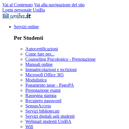
Vai al Contenuto
Vai alla navigazione del sito
Login personale UniBa
Servizi online
Per Studenti
Autocertificazioni
Come fare per...
Counseling Psicologico - Prenotazione
Manuali online
Immatricolazioni e iscrizioni
Microsoft Office 365
Modulistica
Pagamento tasse - PagoPA
Prenotazione esami
Rassegna stampa
Recupero password
SensusAccess
Servizi bibliotecari
Servizi digitali agli studenti
Webmail studenti UniBA
Wifi