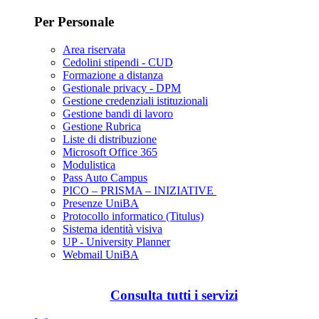
Per Personale
Area riservata
Cedolini stipendi - CUD
Formazione a distanza
Gestionale privacy - DPM
Gestione credenziali istituzionali
Gestione bandi di lavoro
Gestione Rubrica
Liste di distribuzione
Microsoft Office 365
Modulistica
Pass Auto Campus
PICO – PRISMA – INIZIATIVE
Presenze UniBA
Protocollo informatico (Titulus)
Sistema identità visiva
UP - University Planner
Webmail UniBA
Consulta tutti i servizi