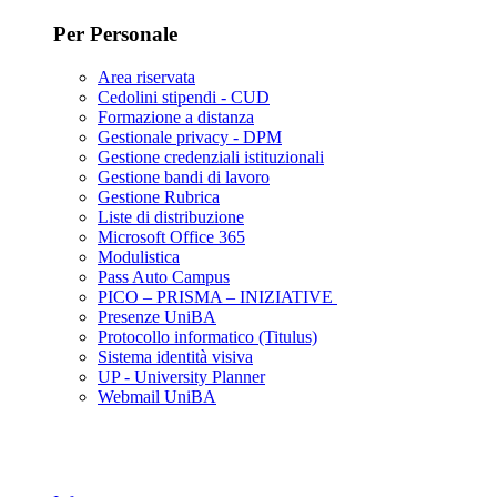
Per Personale
Area riservata
Cedolini stipendi - CUD
Formazione a distanza
Gestionale privacy - DPM
Gestione credenziali istituzionali
Gestione bandi di lavoro
Gestione Rubrica
Liste di distribuzione
Microsoft Office 365
Modulistica
Pass Auto Campus
PICO – PRISMA – INIZIATIVE
Presenze UniBA
Protocollo informatico (Titulus)
Sistema identità visiva
UP - University Planner
Webmail UniBA