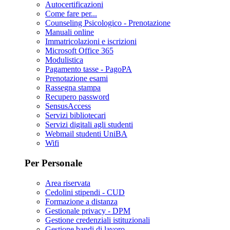
Autocertificazioni
Come fare per...
Counseling Psicologico - Prenotazione
Manuali online
Immatricolazioni e iscrizioni
Microsoft Office 365
Modulistica
Pagamento tasse - PagoPA
Prenotazione esami
Rassegna stampa
Recupero password
SensusAccess
Servizi bibliotecari
Servizi digitali agli studenti
Webmail studenti UniBA
Wifi
Per Personale
Area riservata
Cedolini stipendi - CUD
Formazione a distanza
Gestionale privacy - DPM
Gestione credenziali istituzionali
Gestione bandi di lavoro