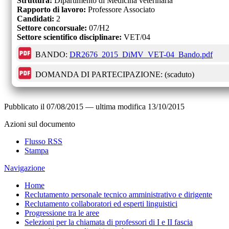
Struttura:
Dipartimento di Medicina veterinaria
Rapporto di lavoro:
Professore Associato
Candidati:
2
Settore concorsuale:
07/H2
Settore scientifico disciplinare:
VET/04
BANDO:
DR2676_2015_DiMV_VET-04_Bando.pdf
DOMANDA DI PARTECIPAZIONE:
(scaduto)
Pubblicato il
07/08/2015
—
ultima modifica
13/10/2015
Azioni sul documento
Flusso RSS
Stampa
Navigazione
Home
Reclutamento personale tecnico amministrativo e dirigente
Reclutamento collaboratori ed esperti linguistici
Progressione tra le aree
Selezioni per la chiamata di professori di I e II fascia