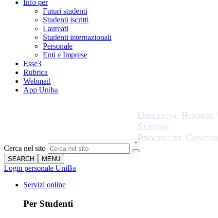
Info per
Futuri studenti
Studenti iscritti
Laureati
Studenti internazionali
Personale
Enti e Imprese
Esse3
Rubrica
Webmail
App Uniba
Cerca nel sito
SEARCH
MENU
Login personale UniBa
Servizi online
Per Studenti