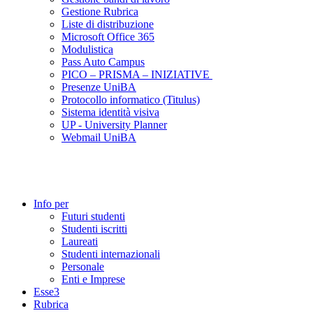
Gestione Rubrica
Liste di distribuzione
Microsoft Office 365
Modulistica
Pass Auto Campus
PICO – PRISMA – INIZIATIVE
Presenze UniBA
Protocollo informatico (Titulus)
Sistema identità visiva
UP - University Planner
Webmail UniBA
Info per
Futuri studenti
Studenti iscritti
Laureati
Studenti internazionali
Personale
Enti e Imprese
Esse3
Rubrica