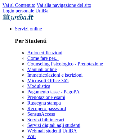
Vai al Contenuto
Vai alla navigazione del sito
Login personale UniBa
Servizi online
Per Studenti
Autocertificazioni
Come fare per...
Counseling Psicologico - Prenotazione
Manuali online
Immatricolazioni e iscrizioni
Microsoft Office 365
Modulistica
Pagamento tasse - PagoPA
Prenotazione esami
Rassegna stampa
Recupero password
SensusAccess
Servizi bibliotecari
Servizi digitali agli studenti
Webmail studenti UniBA
Wifi