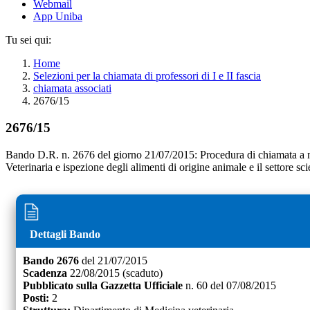
Webmail
App Uniba
Tu sei qui:
Home
Selezioni per la chiamata di professori di I e II fascia
chiamata associati
2676/15
2676/15
Bando D.R. n. 2676 del giorno 21/07/2015: Procedura di chiamata a n. 2
Veterinaria e ispezione degli alimenti di origine animale e il settore s
Dettagli Bando
Bando
2676
del
21/07/2015
Scadenza
22/08/2015
(scaduto)
Pubblicato sulla Gazzetta Ufficiale
n.
60
del
07/08/2015
Posti:
2