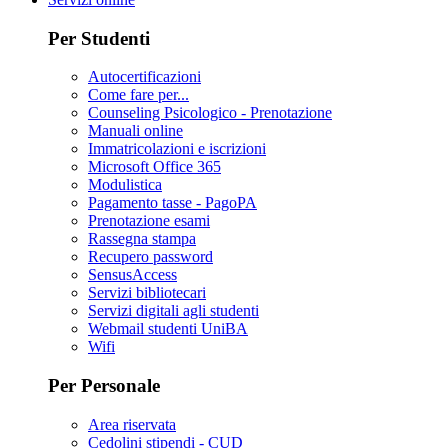
Per Studenti
Autocertificazioni
Come fare per...
Counseling Psicologico - Prenotazione
Manuali online
Immatricolazioni e iscrizioni
Microsoft Office 365
Modulistica
Pagamento tasse - PagoPA
Prenotazione esami
Rassegna stampa
Recupero password
SensusAccess
Servizi bibliotecari
Servizi digitali agli studenti
Webmail studenti UniBA
Wifi
Per Personale
Area riservata
Cedolini stipendi - CUD