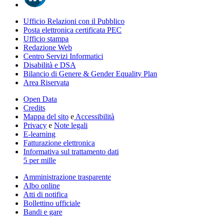
Ufficio Relazioni con il Pubblico
Posta elettronica certificata PEC
Ufficio stampa
Redazione Web
Centro Servizi Informatici
Disabilità e DSA
Bilancio di Genere & Gender Equality Plan
Area Riservata
Open Data
Credits
Mappa del sito
e
Accessibilità
Privacy
e
Note legali
E-learning
Fatturazione elettronica
Informativa sul trattamento dati
5 per mille
Amministrazione trasparente
Albo online
Atti di notifica
Bollettino ufficiale
Bandi e gare