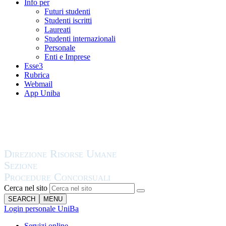
Info per
Futuri studenti
Studenti iscritti
Laureati
Studenti internazionali
Personale
Enti e Imprese
Esse3
Rubrica
Webmail
App Uniba
Cerca nel sito
SEARCH
MENU
Login personale UniBa
Servizi online