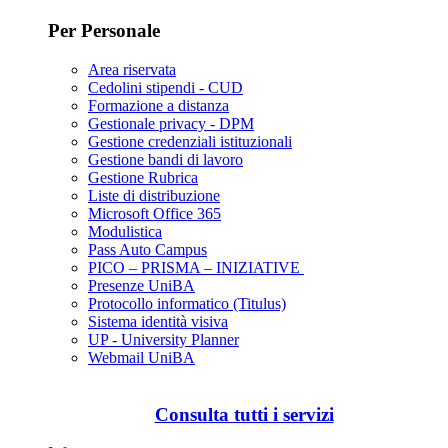
Per Personale
Area riservata
Cedolini stipendi - CUD
Formazione a distanza
Gestionale privacy - DPM
Gestione credenziali istituzionali
Gestione bandi di lavoro
Gestione Rubrica
Liste di distribuzione
Microsoft Office 365
Modulistica
Pass Auto Campus
PICO – PRISMA – INIZIATIVE
Presenze UniBA
Protocollo informatico (Titulus)
Sistema identità visiva
UP - University Planner
Webmail UniBA
Consulta tutti i servizi