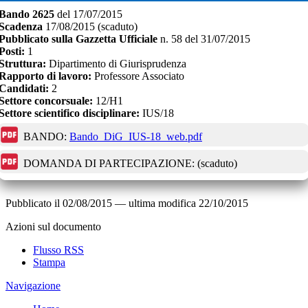
Bando
2625
del
17/07/2015
Scadenza
17/08/2015
(scaduto)
Pubblicato sulla Gazzetta Ufficiale
n.
58
del
31/07/2015
Posti:
1
Struttura:
Dipartimento di Giurisprudenza
Rapporto di lavoro:
Professore Associato
Candidati:
2
Settore concorsuale:
12/H1
Settore scientifico disciplinare:
IUS/18
BANDO:
Bando_DiG_IUS-18_web.pdf
DOMANDA DI PARTECIPAZIONE:
(scaduto)
Pubblicato il
02/08/2015
—
ultima modifica
22/10/2015
Azioni sul documento
Flusso RSS
Stampa
Navigazione