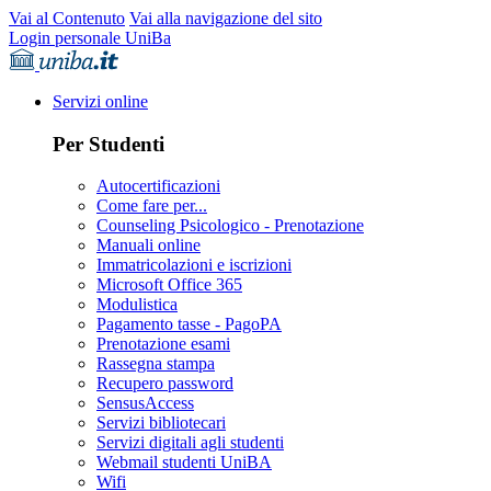
Vai al Contenuto
Vai alla navigazione del sito
Login personale UniBa
Servizi online
Per Studenti
Autocertificazioni
Come fare per...
Counseling Psicologico - Prenotazione
Manuali online
Immatricolazioni e iscrizioni
Microsoft Office 365
Modulistica
Pagamento tasse - PagoPA
Prenotazione esami
Rassegna stampa
Recupero password
SensusAccess
Servizi bibliotecari
Servizi digitali agli studenti
Webmail studenti UniBA
Wifi