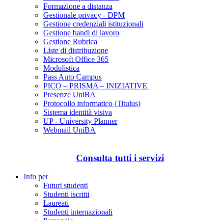
Formazione a distanza
Gestionale privacy - DPM
Gestione credenziali istituzionali
Gestione bandi di lavoro
Gestione Rubrica
Liste di distribuzione
Microsoft Office 365
Modulistica
Pass Auto Campus
PICO – PRISMA – INIZIATIVE
Presenze UniBA
Protocollo informatico (Titulus)
Sistema identità visiva
UP - University Planner
Webmail UniBA
Consulta tutti i servizi
Info per
Futuri studenti
Studenti iscritti
Laureati
Studenti internazionali