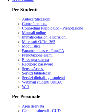
Per Studenti
Autocertificazioni
Come fare per...
Counseling Psicologico - Prenotazione
Manuali online
Immatricolazioni e iscrizioni
Microsoft Office 365
Modulistica
Pagamento tasse - PagoPA
Prenotazione esami
Rassegna stampa
Recupero password
SensusAccess
Servizi bibliotecari
Servizi digitali agli studenti
Webmail studenti UniBA
Wifi
Per Personale
Area riservata
Cedolini stipendi - CUD