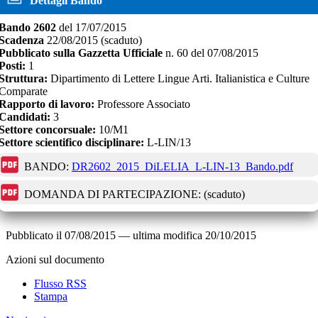
Dettagli Bando
Bando
2602
del
17/07/2015
Scadenza
22/08/2015
(scaduto)
Pubblicato sulla Gazzetta Ufficiale
n.
60
del
07/08/2015
Posti:
1
Struttura:
Dipartimento di Lettere Lingue Arti. Italianistica e Culture
Comparate
Rapporto di lavoro:
Professore Associato
Candidati:
3
Settore concorsuale:
10/M1
Settore scientifico disciplinare:
L-LIN/13
BANDO:
DR2602_2015_DiLELIA_L-LIN-13_Bando.pdf
DOMANDA DI PARTECIPAZIONE:
(scaduto)
Pubblicato il
07/08/2015
—
ultima modifica
20/10/2015
Azioni sul documento
Flusso RSS
Stampa