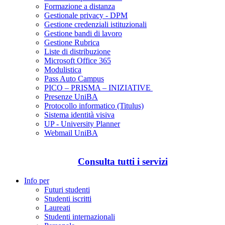
Formazione a distanza
Gestionale privacy - DPM
Gestione credenziali istituzionali
Gestione bandi di lavoro
Gestione Rubrica
Liste di distribuzione
Microsoft Office 365
Modulistica
Pass Auto Campus
PICO – PRISMA – INIZIATIVE
Presenze UniBA
Protocollo informatico (Titulus)
Sistema identità visiva
UP - University Planner
Webmail UniBA
Consulta tutti i servizi
Info per
Futuri studenti
Studenti iscritti
Laureati
Studenti internazionali