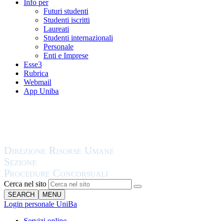
Info per
Futuri studenti
Studenti iscritti
Laureati
Studenti internazionali
Personale
Enti e Imprese
Esse3
Rubrica
Webmail
App Uniba
Cerca nel sito
SEARCH
MENU
Login personale UniBa
Servizi online