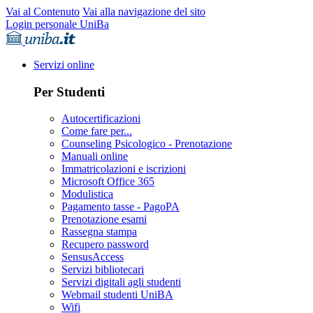
Vai al Contenuto
Vai alla navigazione del sito
Login personale UniBa
Servizi online
Per Studenti
Autocertificazioni
Come fare per...
Counseling Psicologico - Prenotazione
Manuali online
Immatricolazioni e iscrizioni
Microsoft Office 365
Modulistica
Pagamento tasse - PagoPA
Prenotazione esami
Rassegna stampa
Recupero password
SensusAccess
Servizi bibliotecari
Servizi digitali agli studenti
Webmail studenti UniBA
Wifi