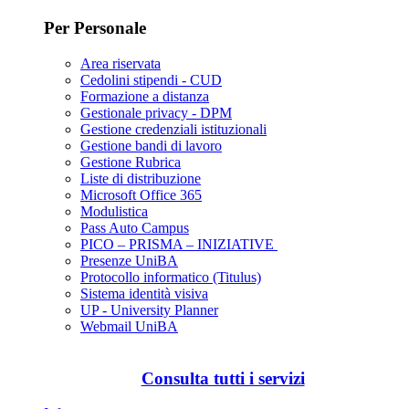
Per Personale
Area riservata
Cedolini stipendi - CUD
Formazione a distanza
Gestionale privacy - DPM
Gestione credenziali istituzionali
Gestione bandi di lavoro
Gestione Rubrica
Liste di distribuzione
Microsoft Office 365
Modulistica
Pass Auto Campus
PICO – PRISMA – INIZIATIVE
Presenze UniBA
Protocollo informatico (Titulus)
Sistema identità visiva
UP - University Planner
Webmail UniBA
Consulta tutti i servizi