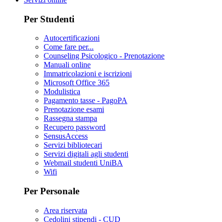
Per Studenti
Autocertificazioni
Come fare per...
Counseling Psicologico - Prenotazione
Manuali online
Immatricolazioni e iscrizioni
Microsoft Office 365
Modulistica
Pagamento tasse - PagoPA
Prenotazione esami
Rassegna stampa
Recupero password
SensusAccess
Servizi bibliotecari
Servizi digitali agli studenti
Webmail studenti UniBA
Wifi
Per Personale
Area riservata
Cedolini stipendi - CUD