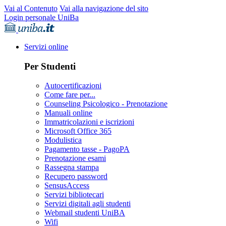
Vai al Contenuto
Vai alla navigazione del sito
Login personale UniBa
Servizi online
Per Studenti
Autocertificazioni
Come fare per...
Counseling Psicologico - Prenotazione
Manuali online
Immatricolazioni e iscrizioni
Microsoft Office 365
Modulistica
Pagamento tasse - PagoPA
Prenotazione esami
Rassegna stampa
Recupero password
SensusAccess
Servizi bibliotecari
Servizi digitali agli studenti
Webmail studenti UniBA
Wifi