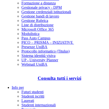
Formazione a distanza
Gestionale privacy - DPM
Gestione credenziali istituzionali
Gestione bandi di lavoro
Gestione Rubrica
Liste di distribuzione
Microsoft Office 365
Modulistica
Pass Auto Campus
PICO – PRISMA – INIZIATIVE
Presenze UniBA
Protocollo informatico (Titulus)
Sistema identità visiva
UP - University Planner
Webmail UniBA
Consulta tutti i servizi
Info per
Futuri studenti
Studenti iscritti
Laureati
Studenti internazionali