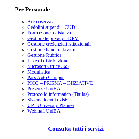
Per Personale
Area riservata
Cedolini stipendi - CUD
Formazione a distanza
Gestionale privacy - DPM
Gestione credenziali istituzionali
Gestione bandi di lavoro
Gestione Rubrica
Liste di distribuzione
Microsoft Office 365
Modulistica
Pass Auto Campus
PICO – PRISMA – INIZIATIVE
Presenze UniBA
Protocollo informatico (Titulus)
Sistema identità visiva
UP - University Planner
Webmail UniBA
Consulta tutti i servizi