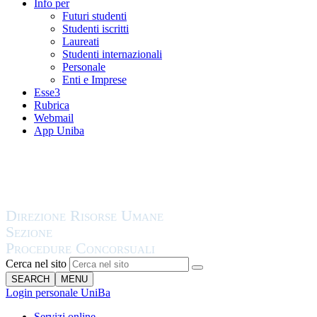
Info per
Futuri studenti
Studenti iscritti
Laureati
Studenti internazionali
Personale
Enti e Imprese
Esse3
Rubrica
Webmail
App Uniba
Cerca nel sito
SEARCH
MENU
Login personale UniBa
Servizi online