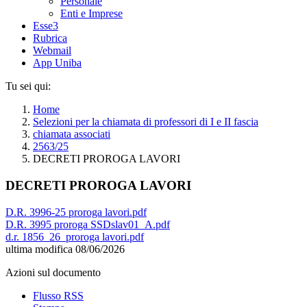
Personale
Enti e Imprese
Esse3
Rubrica
Webmail
App Uniba
Tu sei qui:
Home
Selezioni per la chiamata di professori di I e II fascia
chiamata associati
2563/25
DECRETI PROROGA LAVORI
DECRETI PROROGA LAVORI
D.R. 3996-25 proroga lavori.pdf
D.R. 3995 proroga SSDslav01_A.pdf
d.r. 1856_26_proroga lavori.pdf
ultima modifica
08/06/2026
Azioni sul documento
Flusso RSS