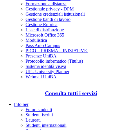
Formazione a distanza
Gestionale privacy - DPM
Gestione credenziali istituzionali
Gestione bandi di lavoro
Gestione Rubrica
Liste di distribuzione
Microsoft Office 365
Modulistica
Pass Auto Campus
PICO – PRISMA – INIZIATIVE
Presenze UniBA
Protocollo informatico (Titulus)
Sistema identità visiva
UP - University Planner
Webmail UniBA
Consulta tutti i servizi
Info per
Futuri studenti
Studenti iscritti
Laureati
Studenti internazionali