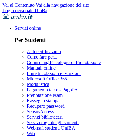
Vai al Contenuto
Vai alla navigazione del sito
Login personale UniBa
Servizi online
Per Studenti
Autocertificazioni
Come fare per...
Counseling Psicologico - Prenotazione
Manuali online
Immatricolazioni e iscrizioni
Microsoft Office 365
Modulistica
Pagamento tasse - PagoPA
Prenotazione esami
Rassegna stampa
Recupero password
SensusAccess
Servizi bibliotecari
Servizi digitali agli studenti
Webmail studenti UniBA
Wifi