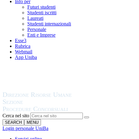
Info per
Futuri studenti
Studenti iscritti
Laureati
Studenti internazionali
Personale
Enti e Imprese
Esse3
Rubrica
Webmail
App Uniba
Cerca nel sito
SEARCH
MENU
Login personale UniBa
Servizi online