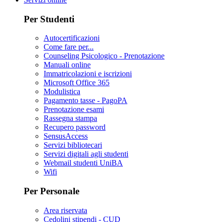
Per Studenti
Autocertificazioni
Come fare per...
Counseling Psicologico - Prenotazione
Manuali online
Immatricolazioni e iscrizioni
Microsoft Office 365
Modulistica
Pagamento tasse - PagoPA
Prenotazione esami
Rassegna stampa
Recupero password
SensusAccess
Servizi bibliotecari
Servizi digitali agli studenti
Webmail studenti UniBA
Wifi
Per Personale
Area riservata
Cedolini stipendi - CUD