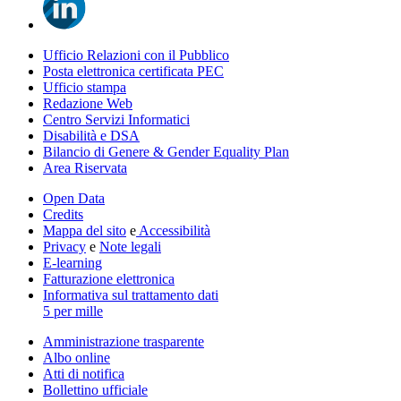
Ufficio Relazioni con il Pubblico
Posta elettronica certificata PEC
Ufficio stampa
Redazione Web
Centro Servizi Informatici
Disabilità e DSA
Bilancio di Genere & Gender Equality Plan
Area Riservata
Open Data
Credits
Mappa del sito
e
Accessibilità
Privacy
e
Note legali
E-learning
Fatturazione elettronica
Informativa sul trattamento dati
5 per mille
Amministrazione trasparente
Albo online
Atti di notifica
Bollettino ufficiale