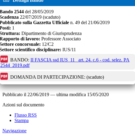
Dettagli Bando
Bando
2544
del
28/05/2019
Scadenza
22/07/2019
(scaduto)
Pubblicato sulla Gazzetta Ufficiale
n.
49
del
21/06/2019
Posti:
1
Struttura:
Dipartimento di Giurisprudenza
Rapporto di lavoro:
Professore Associato
Settore concorsuale:
12/C2
Settore scientifico disciplinare:
IUS/11
BANDO:
II FASCIA ssd IUS_11_ art. 24. c.6 - cod. selez. PA
2544_2019.pdf
DOMANDA DI PARTECIPAZIONE:
(scaduto)
Pubblicato il
22/06/2019
—
ultima modifica
15/05/2020
Azioni sul documento
Flusso RSS
Stampa
Navigazione