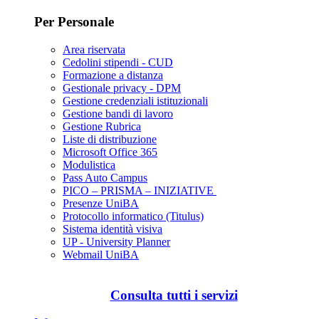
Per Personale
Area riservata
Cedolini stipendi - CUD
Formazione a distanza
Gestionale privacy - DPM
Gestione credenziali istituzionali
Gestione bandi di lavoro
Gestione Rubrica
Liste di distribuzione
Microsoft Office 365
Modulistica
Pass Auto Campus
PICO – PRISMA – INIZIATIVE
Presenze UniBA
Protocollo informatico (Titulus)
Sistema identità visiva
UP - University Planner
Webmail UniBA
Consulta tutti i servizi