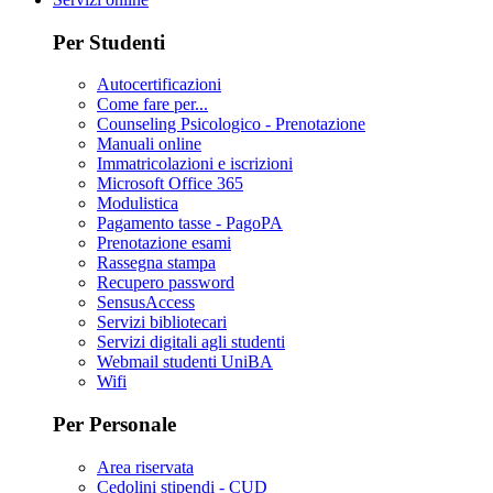
Per Studenti
Autocertificazioni
Come fare per...
Counseling Psicologico - Prenotazione
Manuali online
Immatricolazioni e iscrizioni
Microsoft Office 365
Modulistica
Pagamento tasse - PagoPA
Prenotazione esami
Rassegna stampa
Recupero password
SensusAccess
Servizi bibliotecari
Servizi digitali agli studenti
Webmail studenti UniBA
Wifi
Per Personale
Area riservata
Cedolini stipendi - CUD