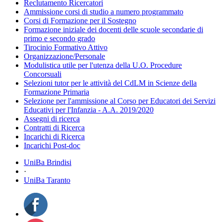
Reclutamento Ricercatori
Ammissione corsi di studio a numero programmato
Corsi di Formazione per il Sostegno
Formazione iniziale dei docenti delle scuole secondarie di
primo e secondo grado
Tirocinio Formativo Attivo
Organizzazione/Personale
Modulistica utile per l'utenza della U.O. Procedure
Concorsuali
Selezioni tutor per le attività del CdLM in Scienze della
Formazione Primaria
Selezione per l'ammissione al Corso per Educatori dei Servizi
Educativi per l'Infanzia - A.A. 2019/2020
Assegni di ricerca
Contratti di Ricerca
Incarichi di Ricerca
Incarichi Post-doc
UniBa Brindisi
·
UniBa Taranto