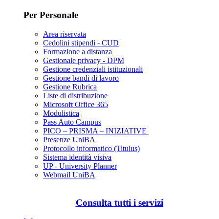
Per Personale
Area riservata
Cedolini stipendi - CUD
Formazione a distanza
Gestionale privacy - DPM
Gestione credenziali istituzionali
Gestione bandi di lavoro
Gestione Rubrica
Liste di distribuzione
Microsoft Office 365
Modulistica
Pass Auto Campus
PICO – PRISMA – INIZIATIVE
Presenze UniBA
Protocollo informatico (Titulus)
Sistema identità visiva
UP - University Planner
Webmail UniBA
Consulta tutti i servizi