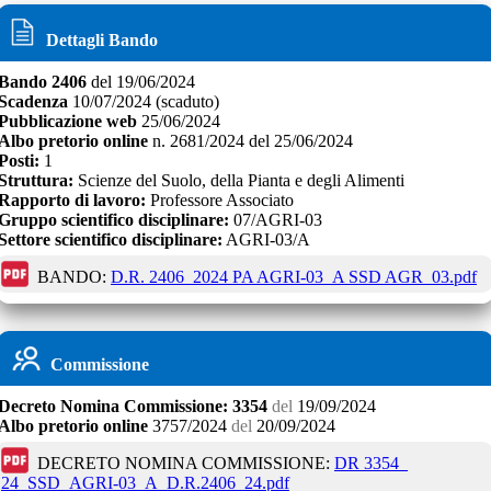
Dettagli Bando
Bando
2406
del
19/06/2024
Scadenza
10/07/2024
(scaduto)
Pubblicazione web
25/06/2024
Albo pretorio online
n.
2681/2024
del
25/06/2024
Posti:
1
Struttura:
Scienze del Suolo, della Pianta e degli Alimenti
Rapporto di lavoro:
Professore Associato
Gruppo scientifico disciplinare:
07/AGRI-03
Settore scientifico disciplinare:
AGRI-03/A
BANDO:
D.R. 2406_2024 PA AGRI-03_A SSD AGR_03.pdf
Commissione
Decreto
Nomina Commissione:
3354
del
19/09/2024
Albo pretorio online
3757/2024
del
20/09/2024
DECRETO NOMINA COMMISSIONE:
DR 3354_
24_SSD_AGRI-03_A_D.R.2406_24.pdf