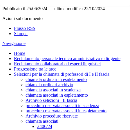
Pubblicato il
25/06/2024
—
ultima modifica
22/10/2024
Azioni sul documento
Flusso RSS
Stampa
Navigazione
Home
Reclutamento personale tecnico amministrativo e dirigente
Reclutamento collaboratori ed esperti linguistici
Progressione tra le aree
Selezioni per la chiamata di professori di I e II fascia
chiamata ordinari in espletamento
chiamata ordinari archivio
chiamata associati in scadenza
chiamata associati in espletamento
Archivio selezioni - II fascia
procedura riservata associati in scadenza
procedura riservata associati in espletamento
Archivio procedure riservate
chiamata associati
2406/24