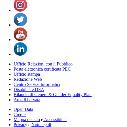
Ufficio Relazioni con il Pubblico
Posta elettronica certificata PEC
Ufficio stampa
Redazione Web
Centro Servizi Informatici
Disabilità e DSA
Bilancio di Genere & Gender Equality Plan
Area Riservata
Open Data
Credits
Mappa del sito
e
Accessibilità
Privacy
e
Note legali