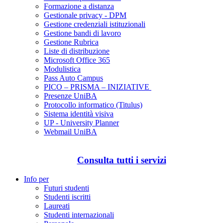
Formazione a distanza
Gestionale privacy - DPM
Gestione credenziali istituzionali
Gestione bandi di lavoro
Gestione Rubrica
Liste di distribuzione
Microsoft Office 365
Modulistica
Pass Auto Campus
PICO – PRISMA – INIZIATIVE
Presenze UniBA
Protocollo informatico (Titulus)
Sistema identità visiva
UP - University Planner
Webmail UniBA
Consulta tutti i servizi
Info per
Futuri studenti
Studenti iscritti
Laureati
Studenti internazionali