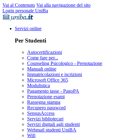
Vai al Contenuto
Vai alla navigazione del sito
Login personale UniBa
Servizi online
Per Studenti
Autocertificazioni
Come fare per...
Counseling Psicologico - Prenotazione
Manuali online
Immatricolazioni e iscrizioni
Microsoft Office 365
Modulistica
Pagamento tasse - PagoPA
Prenotazione esami
Rassegna stampa
Recupero password
SensusAccess
Servizi bibliotecari
Servizi digitali agli studenti
Webmail studenti UniBA
Wifi