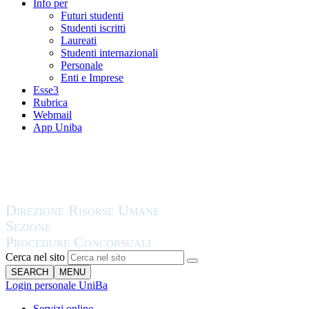
Info per
Futuri studenti
Studenti iscritti
Laureati
Studenti internazionali
Personale
Enti e Imprese
Esse3
Rubrica
Webmail
App Uniba
Cerca nel sito
SEARCH
MENU
Login personale UniBa
Servizi online