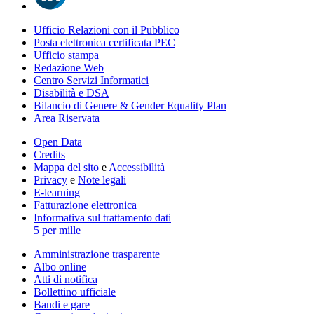
Ufficio Relazioni con il Pubblico
Posta elettronica certificata PEC
Ufficio stampa
Redazione Web
Centro Servizi Informatici
Disabilità e DSA
Bilancio di Genere & Gender Equality Plan
Area Riservata
Open Data
Credits
Mappa del sito
e
Accessibilità
Privacy
e
Note legali
E-learning
Fatturazione elettronica
Informativa sul trattamento dati
5 per mille
Amministrazione trasparente
Albo online
Atti di notifica
Bollettino ufficiale
Bandi e gare