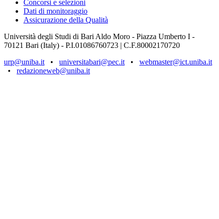
Concorsi e selezioni
Dati di monitoraggio
Assicurazione della Qualità
Università degli Studi di Bari Aldo Moro - Piazza Umberto I -
70121 Bari (Italy) - P.I.01086760723 | C.F.80002170720
urp@uniba.it
•
universitabari@pec.it
•
webmaster@ict.uniba.it
•
redazioneweb@uniba.it