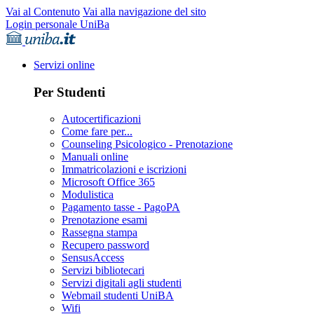
Vai al Contenuto
Vai alla navigazione del sito
Login personale UniBa
Servizi online
Per Studenti
Autocertificazioni
Come fare per...
Counseling Psicologico - Prenotazione
Manuali online
Immatricolazioni e iscrizioni
Microsoft Office 365
Modulistica
Pagamento tasse - PagoPA
Prenotazione esami
Rassegna stampa
Recupero password
SensusAccess
Servizi bibliotecari
Servizi digitali agli studenti
Webmail studenti UniBA
Wifi