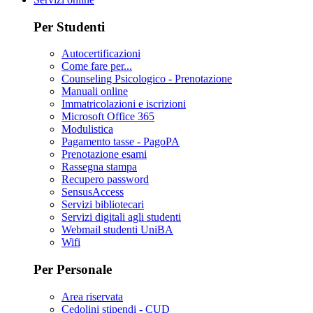
Per Studenti
Autocertificazioni
Come fare per...
Counseling Psicologico - Prenotazione
Manuali online
Immatricolazioni e iscrizioni
Microsoft Office 365
Modulistica
Pagamento tasse - PagoPA
Prenotazione esami
Rassegna stampa
Recupero password
SensusAccess
Servizi bibliotecari
Servizi digitali agli studenti
Webmail studenti UniBA
Wifi
Per Personale
Area riservata
Cedolini stipendi - CUD