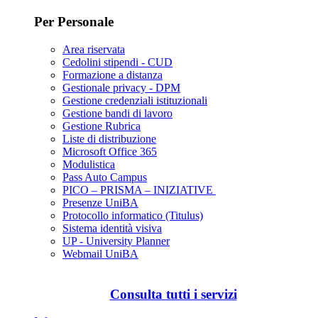
Per Personale
Area riservata
Cedolini stipendi - CUD
Formazione a distanza
Gestionale privacy - DPM
Gestione credenziali istituzionali
Gestione bandi di lavoro
Gestione Rubrica
Liste di distribuzione
Microsoft Office 365
Modulistica
Pass Auto Campus
PICO – PRISMA – INIZIATIVE
Presenze UniBA
Protocollo informatico (Titulus)
Sistema identità visiva
UP - University Planner
Webmail UniBA
Consulta tutti i servizi