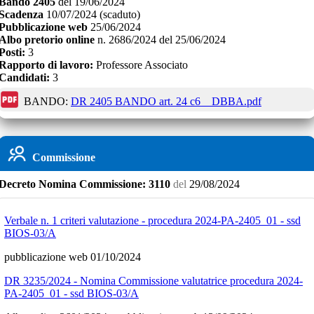
Bando
2405
del
19/06/2024
Scadenza
10/07/2024
(scaduto)
Pubblicazione web
25/06/2024
Albo pretorio online
n.
2686/2024
del
25/06/2024
Posti:
3
Rapporto di lavoro:
Professore Associato
Candidati:
3
BANDO:
DR 2405 BANDO art. 24 c6 _ DBBA.pdf
Commissione
Decreto
Nomina Commissione:
3110
del
29/08/2024
Verbale n. 1 criteri valutazione - procedura 2024-PA-2405_01 - ssd
BIOS-03/A
pubblicazione web 01/10/2024
DR 3235/2024 - Nomina Commissione valutatrice procedura 2024-
PA-2405_01 - ssd BIOS-03/A