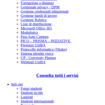
Formazione a distanza
Gestionale privacy - DPM
Gestione credenziali istituzionali
Gestione bandi di lavoro
Gestione Rubrica
Liste di distribuzione
Microsoft Office 365
Modulistica
Pass Auto Campus
PICO – PRISMA – INIZIATIVE
Presenze UniBA
Protocollo informatico (Titulus)
Sistema identità visiva
UP - University Planner
Webmail UniBA
Consulta tutti i servizi
Info per
Futuri studenti
Studenti iscritti
Laureati
Studenti internazionali