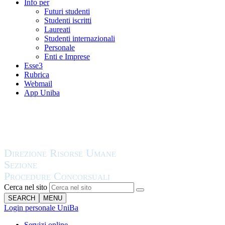
Info per
Futuri studenti
Studenti iscritti
Laureati
Studenti internazionali
Personale
Enti e Imprese
Esse3
Rubrica
Webmail
App Uniba
Cerca nel sito
SEARCH
MENU
Login personale UniBa
Servizi online