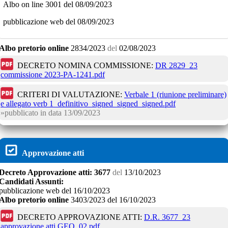
Albo on line 3001 del 08/09/2023
pubblicazione web del 08/09/2023
Albo pretorio online
2834/2023
del
02/08/2023
DECRETO NOMINA COMMISSIONE:
DR 2829_23
commissione 2023-PA-1241.pdf
CRITERI DI VALUTAZIONE:
Verbale 1 (riunione preliminare)
e allegato verb 1_definitivo_signed_signed_signed.pdf
pubblicato in data
13/09/2023
Approvazione atti
Decreto
Approvazione atti:
3677
del
13/10/2023
Candidati Assunti:
pubblicazione web del 16/10/2023
Albo pretorio online
3403/2023
del
16/10/2023
DECRETO APPROVAZIONE ATTI:
D.R. 3677_23
approvazione atti GEO_02.pdf