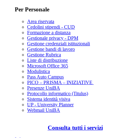
Per Personale
Area riservata
Cedolini stipendi - CUD
Formazione a distanza
Gestionale privacy - DPM
Gestione credenziali istituzionali
Gestione bandi di lavoro
Gestione Rubrica
Liste di distribuzione
Microsoft Office 365
Modulistica
Pass Auto Campus
PICO – PRISMA – INIZIATIVE
Presenze UniBA
Protocollo informatico (Titulus)
Sistema identità visiva
UP - University Planner
Webmail UniBA
Consulta tutti i servizi