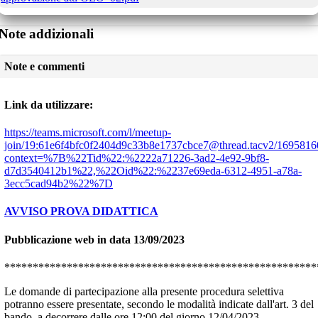
Note addizionali
Note e commenti
Link da utilizzare:
https://teams.microsoft.com/l/meetup-
join/19:61e6f4bfc0f2404d9c33b8e1737cbce7@thread.tacv2/169581
context=%7B%22Tid%22:%2222a71226-3ad2-4e92-9bf8-
d7d3540412b1%22,%22Oid%22:%2237e69eda-6312-4951-a78a-
3ecc5cad94b2%22%7D
AVVISO PROVA DIDATTICA
Pubblicazione web in data 13/09/2023
*******************************************************
Le domande di partecipazione alla presente procedura selettiva
potranno essere presentate, secondo le modalità indicate dall'art. 3 del
bando, a decorrere dalle ore 12:00 del giorno 12/04/2023.