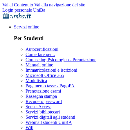
Vai al Contenuto
Vai alla navigazione del sito
Login personale UniBa
Servizi online
Per Studenti
Autocertificazioni
Come fare per...
Counseling Psicologico - Prenotazione
Manuali online
Immatricolazioni e iscrizioni
Microsoft Office 365
Modulistica
Pagamento tasse - PagoPA
Prenotazione esami
Rassegna stampa
Recupero password
SensusAccess
Servizi bibliotecari
Servizi digitali agli studenti
Webmail studenti UniBA
Wifi