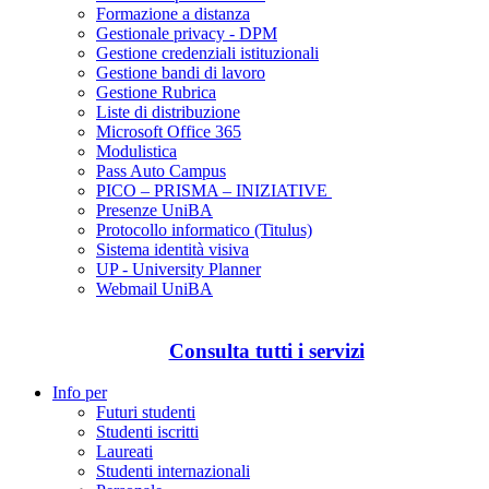
Formazione a distanza
Gestionale privacy - DPM
Gestione credenziali istituzionali
Gestione bandi di lavoro
Gestione Rubrica
Liste di distribuzione
Microsoft Office 365
Modulistica
Pass Auto Campus
PICO – PRISMA – INIZIATIVE
Presenze UniBA
Protocollo informatico (Titulus)
Sistema identità visiva
UP - University Planner
Webmail UniBA
Consulta tutti i servizi
Info per
Futuri studenti
Studenti iscritti
Laureati
Studenti internazionali