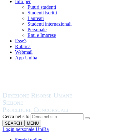
Info per
Futuri studenti
Studenti iscritti
Laureati
Studenti internazionali
Personale
Enti e Imprese
Esse3
Rubrica
Webmail
App Uniba
Cerca nel sito
SEARCH
MENU
Login personale UniBa
Servizi online