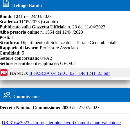
Dettagli Bando
Bando
1241
del
24/03/2023
Scadenza
11/05/2023
(scaduto)
Pubblicato sulla Gazzetta Ufficiale
n.
28
del
11/04/2023
Albo pretorio online
n.
1564
del
12/04/2023
Posti:
1
Struttura:
Dipartimento di Scienze della Terra e Geoambientali
Rapporto di lavoro:
Professore Associato
Candidati:
5
Settore concorsuale:
04/A2
Settore scientifico disciplinare:
GEO/02
BANDO:
II FASCIA ssd GEO_02 - DR 1241_23.pdf
Commissione
Decreto
Nomina Commissione:
2829
del
27/07/2023
DR 3164/2023 - Proroga termine lavori Commissione Valutatrice