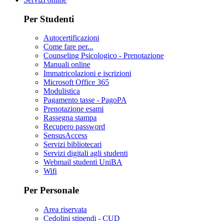
Per Studenti
Autocertificazioni
Come fare per...
Counseling Psicologico - Prenotazione
Manuali online
Immatricolazioni e iscrizioni
Microsoft Office 365
Modulistica
Pagamento tasse - PagoPA
Prenotazione esami
Rassegna stampa
Recupero password
SensusAccess
Servizi bibliotecari
Servizi digitali agli studenti
Webmail studenti UniBA
Wifi
Per Personale
Area riservata
Cedolini stipendi - CUD