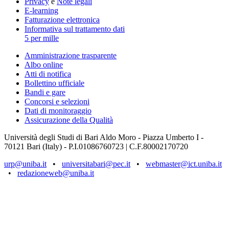
Privacy
e
Note legali
E-learning
Fatturazione elettronica
Informativa sul trattamento dati
5 per mille
Amministrazione trasparente
Albo online
Atti di notifica
Bollettino ufficiale
Bandi e gare
Concorsi e selezioni
Dati di monitoraggio
Assicurazione della Qualità
Università degli Studi di Bari Aldo Moro - Piazza Umberto I -
70121 Bari (Italy) - P.I.01086760723 | C.F.80002170720
urp@uniba.it
•
universitabari@pec.it
•
webmaster@ict.uniba.it
•
redazioneweb@uniba.it