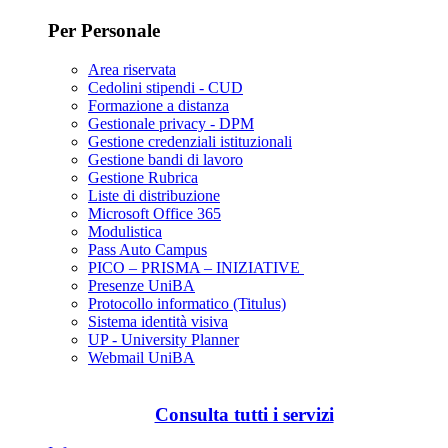
Per Personale
Area riservata
Cedolini stipendi - CUD
Formazione a distanza
Gestionale privacy - DPM
Gestione credenziali istituzionali
Gestione bandi di lavoro
Gestione Rubrica
Liste di distribuzione
Microsoft Office 365
Modulistica
Pass Auto Campus
PICO – PRISMA – INIZIATIVE
Presenze UniBA
Protocollo informatico (Titulus)
Sistema identità visiva
UP - University Planner
Webmail UniBA
Consulta tutti i servizi