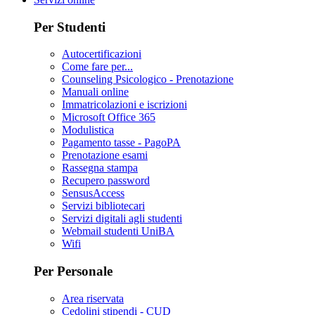
Per Studenti
Autocertificazioni
Come fare per...
Counseling Psicologico - Prenotazione
Manuali online
Immatricolazioni e iscrizioni
Microsoft Office 365
Modulistica
Pagamento tasse - PagoPA
Prenotazione esami
Rassegna stampa
Recupero password
SensusAccess
Servizi bibliotecari
Servizi digitali agli studenti
Webmail studenti UniBA
Wifi
Per Personale
Area riservata
Cedolini stipendi - CUD