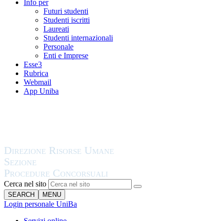
Info per
Futuri studenti
Studenti iscritti
Laureati
Studenti internazionali
Personale
Enti e Imprese
Esse3
Rubrica
Webmail
App Uniba
Cerca nel sito
SEARCH
MENU
Login personale UniBa
Servizi online