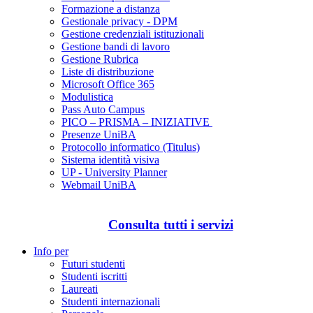
Formazione a distanza
Gestionale privacy - DPM
Gestione credenziali istituzionali
Gestione bandi di lavoro
Gestione Rubrica
Liste di distribuzione
Microsoft Office 365
Modulistica
Pass Auto Campus
PICO – PRISMA – INIZIATIVE
Presenze UniBA
Protocollo informatico (Titulus)
Sistema identità visiva
UP - University Planner
Webmail UniBA
Consulta tutti i servizi
Info per
Futuri studenti
Studenti iscritti
Laureati
Studenti internazionali