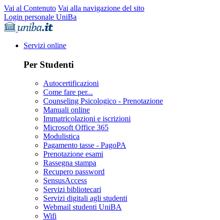
Vai al Contenuto
Vai alla navigazione del sito
Login personale UniBa
Servizi online
Per Studenti
Autocertificazioni
Come fare per...
Counseling Psicologico - Prenotazione
Manuali online
Immatricolazioni e iscrizioni
Microsoft Office 365
Modulistica
Pagamento tasse - PagoPA
Prenotazione esami
Rassegna stampa
Recupero password
SensusAccess
Servizi bibliotecari
Servizi digitali agli studenti
Webmail studenti UniBA
Wifi