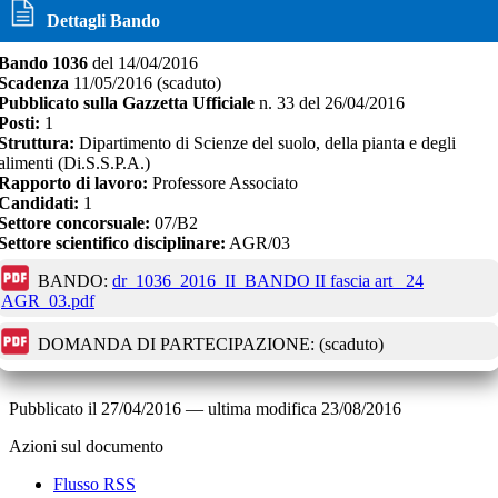
Dettagli Bando
Bando
1036
del
14/04/2016
Scadenza
11/05/2016
(scaduto)
Pubblicato sulla Gazzetta Ufficiale
n.
33
del
26/04/2016
Posti:
1
Struttura:
Dipartimento di Scienze del suolo, della pianta e degli
alimenti (Di.S.S.P.A.)
Rapporto di lavoro:
Professore Associato
Candidati:
1
Settore concorsuale:
07/B2
Settore scientifico disciplinare:
AGR/03
BANDO:
dr_1036_2016_II_BANDO II fascia art_ 24
AGR_03.pdf
DOMANDA DI PARTECIPAZIONE:
(scaduto)
Pubblicato il
27/04/2016
—
ultima modifica
23/08/2016
Azioni sul documento
Flusso RSS