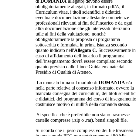
di
DOMANDA
allegato
)
devono essere
obbligatoriamente
allegati, in formato pdf/A, il
Curriculum vitae, i titoli scientifici e didattici,
eventuale documentazione attestante competenze
professionali rilevanti ai fini dell’incarico e da ogni
altra documentazione che gli interessati riterranno
utile ai fini della valutazione, nonché
obbligatoriamente la proposta di programma
sottoscritta e formulata in prima istanza secondo
quanto indicato nell'
Allegato C
. Successivamente in
caso di affidamento dell’incarico il programma
dell’insegnamento dovrà essere compilato secondo
quanto previsto dalle Linee Guida emanate dal
Presidio di Qualità di Ateneo.
La mancata firma sul modulo di
DOMANDA
e/o
nella parte relativa al consenso informato, ovvero la
mancata consegna del curriculum, dei titoli scientific
e didattici, del programma del corso di insegnamento
costituisce motivo di nullità della domanda stessa.
Si specifica che è preferibile non siano trasmesse
cartelle compresse (.zip o .rar), bensì singoli file.
Si ricorda che il peso complessivo dei file trasmessi
in una singola PEC non potrà superare i 50 Mb,