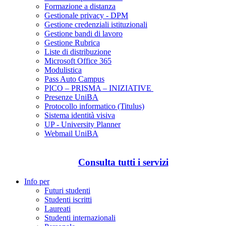
Formazione a distanza
Gestionale privacy - DPM
Gestione credenziali istituzionali
Gestione bandi di lavoro
Gestione Rubrica
Liste di distribuzione
Microsoft Office 365
Modulistica
Pass Auto Campus
PICO – PRISMA – INIZIATIVE
Presenze UniBA
Protocollo informatico (Titulus)
Sistema identità visiva
UP - University Planner
Webmail UniBA
Consulta tutti i servizi
Info per
Futuri studenti
Studenti iscritti
Laureati
Studenti internazionali