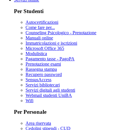
Per Studenti
Autocertificazioni
Come fare per...
Counseling Psicologico - Prenotazione
Manuali online
Immatricolazioni e iscrizioni
Microsoft Office 365
Modulistica
Pagamento tasse - PagoPA
Prenotazione esami
Rassegna stampa
Recupero password
SensusAccess
Servizi bibliotecari
Servizi digitali agli studenti
Webmail studenti UniBA
Wifi
Per Personale
Area riservata
Cedolini stipendi - CUD