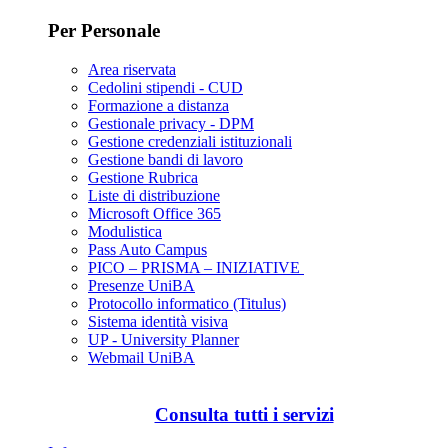
Per Personale
Area riservata
Cedolini stipendi - CUD
Formazione a distanza
Gestionale privacy - DPM
Gestione credenziali istituzionali
Gestione bandi di lavoro
Gestione Rubrica
Liste di distribuzione
Microsoft Office 365
Modulistica
Pass Auto Campus
PICO – PRISMA – INIZIATIVE
Presenze UniBA
Protocollo informatico (Titulus)
Sistema identità visiva
UP - University Planner
Webmail UniBA
Consulta tutti i servizi