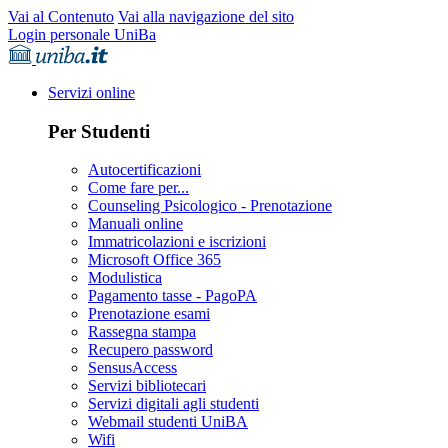
Vai al Contenuto
Vai alla navigazione del sito
Login personale UniBa
Servizi online
Per Studenti
Autocertificazioni
Come fare per...
Counseling Psicologico - Prenotazione
Manuali online
Immatricolazioni e iscrizioni
Microsoft Office 365
Modulistica
Pagamento tasse - PagoPA
Prenotazione esami
Rassegna stampa
Recupero password
SensusAccess
Servizi bibliotecari
Servizi digitali agli studenti
Webmail studenti UniBA
Wifi