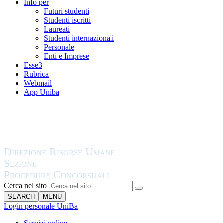
Info per
Futuri studenti
Studenti iscritti
Laureati
Studenti internazionali
Personale
Enti e Imprese
Esse3
Rubrica
Webmail
App Uniba
Cerca nel sito
SEARCH
MENU
Login personale UniBa
Servizi online