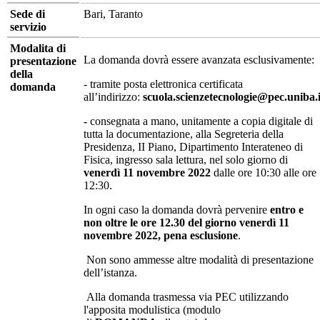
Sede di
Bari, Taranto
servizio
Modalita di
La domanda dovrà essere avanzata esclusivamente:
presentazione
della
- tramite posta elettronica certificata
domanda
all’indirizzo:
scuola.scienzetecnologie@pec.uniba.i
-
consegnata a mano, unitamente a copia digitale di
tutta la documentazione, alla Segreteria della
Presidenza, II Piano, Dipartimento Interateneo di
Fisica, ingresso sala lettura, nel solo giorno di
venerdì 11 novembre 2022
dalle ore 10:30 alle ore
12:30.
In ogni caso la domanda dovrà pervenire
entro e
non oltre
le ore 12.30 del giorno
venerdì 11
novembre 2022
, pena esclusione
.
Non sono ammesse altre modalità di presentazione
dell’istanza.
Alla domanda trasmessa via PEC utilizzando
l'apposita modulistica (modulo