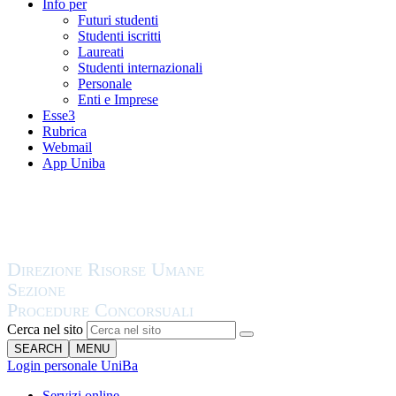
Info per
Futuri studenti
Studenti iscritti
Laureati
Studenti internazionali
Personale
Enti e Imprese
Esse3
Rubrica
Webmail
App Uniba
Cerca nel sito
SEARCH
MENU
Login personale UniBa
Servizi online