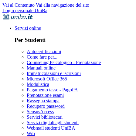
Vai al Contenuto
Vai alla navigazione del sito
Login personale UniBa
Servizi online
Per Studenti
Autocertificazioni
Come fare per...
Counseling Psicologico - Prenotazione
Manuali online
Immatricolazioni e iscrizioni
Microsoft Office 365
Modulistica
Pagamento tasse - PagoPA
Prenotazione esami
Rassegna stampa
Recupero password
SensusAccess
Servizi bibliotecari
Servizi digitali agli studenti
Webmail studenti UniBA
Wifi