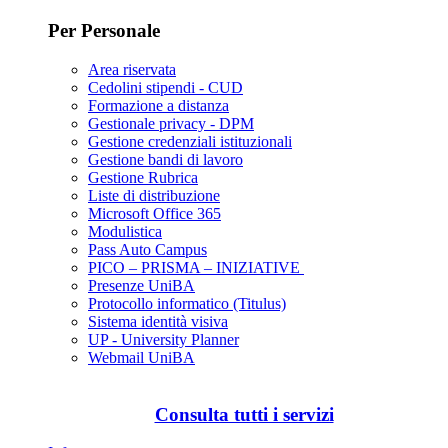
Per Personale
Area riservata
Cedolini stipendi - CUD
Formazione a distanza
Gestionale privacy - DPM
Gestione credenziali istituzionali
Gestione bandi di lavoro
Gestione Rubrica
Liste di distribuzione
Microsoft Office 365
Modulistica
Pass Auto Campus
PICO – PRISMA – INIZIATIVE
Presenze UniBA
Protocollo informatico (Titulus)
Sistema identità visiva
UP - University Planner
Webmail UniBA
Consulta tutti i servizi