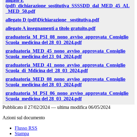
allgato E
(pdf)_dichiarazione_sostitutiva_SSSSDD_dal_MED_45_AL
_MED_50.pdf
allegato D (pdf)Dichiarazione _sostitutiva.pdf
allegato A insegnamenti a titolo gratuito.pdf
graduatoria_M_PSI_08_nono_avviso_approvata_Consiglio
Scuola_medicina del 28_03_2024.pdf
graduatoria_MED_45_nono_avviso_approvata_Consiglio
Scuola_medicina del 23_04_2024.pdf
graduatoria_MED_41_nono_avviso_approvata_Consiglio
Scuola_di_Mdicina del_28_03_2024.pdf
graduatoria_MED_08_nono_avviso_approvata_Consiglio
Scuola_medicina del 28_03_2024.pdf
graduatoria_M_PSI_06_nono_avviso_approvata_Consiglio
Scuola_medicina del 28_03_2024.pdf
Pubblicato il
27/02/2024
—
ultima modifica
06/05/2024
Azioni sul documento
Flusso RSS
Stampa