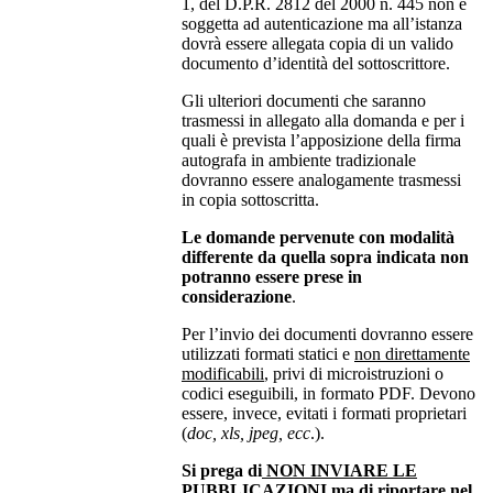
1, del D.P.R. 2812 del 2000 n. 445 non è
soggetta ad autenticazione ma all’istanza
dovrà essere allegata copia di un valido
documento d’identità del sottoscrittore.
Gli ulteriori documenti che saranno
trasmessi in allegato alla domanda e per i
quali è prevista l’apposizione della firma
autografa in ambiente tradizionale
dovranno essere analogamente trasmessi
in copia sottoscritta.
Le domande pervenute con modalità
differente da quella sopra indicata non
potranno essere prese in
considerazione
.
Per l’invio dei documenti dovranno essere
utilizzati formati statici e
non direttamente
modificabili
, privi di microistruzioni o
codici eseguibili, in formato PDF. Devono
essere, invece, evitati i formati proprietari
(
doc, xls, jpeg, ecc
.).
Si prega di
NON INVIARE LE
PUBBLICAZIONI
ma di riportare nel