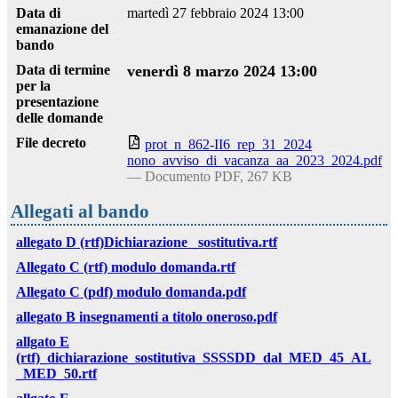
Data di
martedì 27 febbraio 2024 13:00
emanazione del
bando
Data di termine
venerdì 8 marzo 2024 13:00
per la
presentazione
delle domande
File decreto
prot_n_862-II6_rep_31_2024
nono_avviso_di_vacanza_aa_2023_2024.pdf
— Documento PDF, 267 KB
Allegati al bando
allegato D (rtf)Dichiarazione _sostitutiva.rtf
Allegato C (rtf) modulo domanda.rtf
Allegato C (pdf) modulo domanda.pdf
allegato B insegnamenti a titolo oneroso.pdf
allgato E
(rtf)_dichiarazione_sostitutiva_SSSSDD_dal_MED_45_AL
_MED_50.rtf