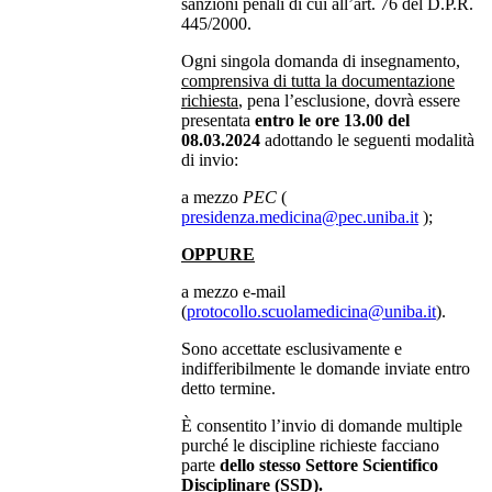
sanzioni penali di cui all’art. 76 del D.P.R.
445/2000.
Ogni singola domanda di insegnamento,
comprensiva di tutta la documentazione
richiesta
, pena l’esclusione, dovrà essere
presentata
entro le ore 13.00 del
08.03.2024
adottando le seguenti modalità
di invio:
a mezzo
PEC
(
presidenza.medicina@pec.uniba.it
);
OPPURE
a mezzo e-mail
(
protocollo.scuolamedicina@uniba.it
).
Sono accettate esclusivamente e
indifferibilmente le domande inviate entro
detto termine.
È consentito l’invio di domande multiple
purché le discipline richieste facciano
parte
dello stesso Settore Scientifico
Disciplinare (SSD).