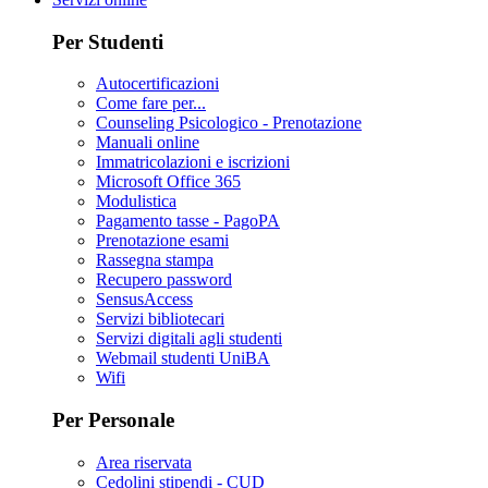
Per Studenti
Autocertificazioni
Come fare per...
Counseling Psicologico - Prenotazione
Manuali online
Immatricolazioni e iscrizioni
Microsoft Office 365
Modulistica
Pagamento tasse - PagoPA
Prenotazione esami
Rassegna stampa
Recupero password
SensusAccess
Servizi bibliotecari
Servizi digitali agli studenti
Webmail studenti UniBA
Wifi
Per Personale
Area riservata
Cedolini stipendi - CUD