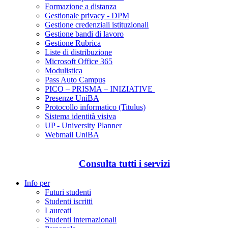
Formazione a distanza
Gestionale privacy - DPM
Gestione credenziali istituzionali
Gestione bandi di lavoro
Gestione Rubrica
Liste di distribuzione
Microsoft Office 365
Modulistica
Pass Auto Campus
PICO – PRISMA – INIZIATIVE
Presenze UniBA
Protocollo informatico (Titulus)
Sistema identità visiva
UP - University Planner
Webmail UniBA
Consulta tutti i servizi
Info per
Futuri studenti
Studenti iscritti
Laureati
Studenti internazionali