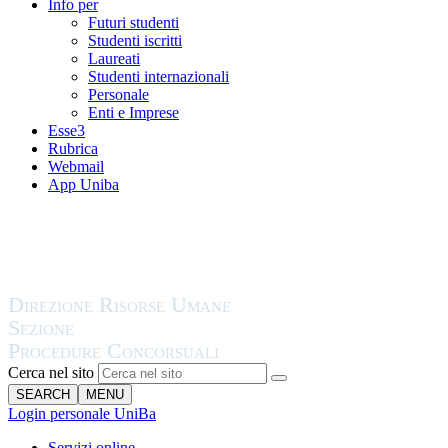
Info per
Futuri studenti
Studenti iscritti
Laureati
Studenti internazionali
Personale
Enti e Imprese
Esse3
Rubrica
Webmail
App Uniba
Cerca nel sito
SEARCH
MENU
Login personale UniBa
Servizi online