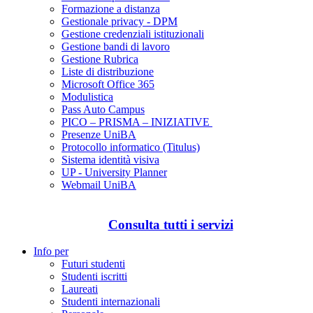
Formazione a distanza
Gestionale privacy - DPM
Gestione credenziali istituzionali
Gestione bandi di lavoro
Gestione Rubrica
Liste di distribuzione
Microsoft Office 365
Modulistica
Pass Auto Campus
PICO – PRISMA – INIZIATIVE
Presenze UniBA
Protocollo informatico (Titulus)
Sistema identità visiva
UP - University Planner
Webmail UniBA
Consulta tutti i servizi
Info per
Futuri studenti
Studenti iscritti
Laureati
Studenti internazionali