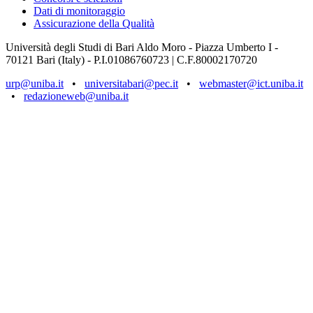
Dati di monitoraggio
Assicurazione della Qualità
Università degli Studi di Bari Aldo Moro - Piazza Umberto I -
70121 Bari (Italy) - P.I.01086760723 | C.F.80002170720
urp@uniba.it
•
universitabari@pec.it
•
webmaster@ict.uniba.it
•
redazioneweb@uniba.it