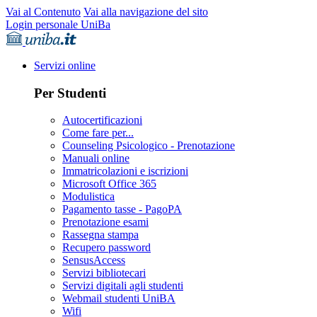
Vai al Contenuto
Vai alla navigazione del sito
Login personale UniBa
Servizi online
Per Studenti
Autocertificazioni
Come fare per...
Counseling Psicologico - Prenotazione
Manuali online
Immatricolazioni e iscrizioni
Microsoft Office 365
Modulistica
Pagamento tasse - PagoPA
Prenotazione esami
Rassegna stampa
Recupero password
SensusAccess
Servizi bibliotecari
Servizi digitali agli studenti
Webmail studenti UniBA
Wifi