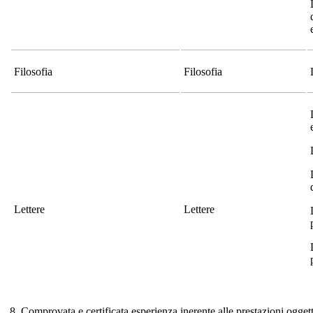
Filosofia
Filosofia
Lettere
Lettere
8. Comprovata e certificata esperienza inerente alle prestazioni oggett