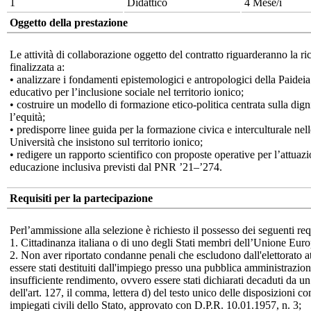
1
Didattico
4 Mese/i
Oggetto della prestazione
Le attività di collaborazione oggetto del contratto riguarderanno la ri
finalizzata a:
• analizzare i fondamenti epistemologici e antropologici della Paide
educativo per l’inclusione sociale nel territorio ionico;
• costruire un modello di formazione etico-politica centrata sulla dign
l’equità;
• predisporre linee guida per la formazione civica e interculturale nell
Università che insistono sul territorio ionico;
• redigere un rapporto scientifico con proposte operative per l’attuazi
educazione inclusiva previsti dal PNR ’21–’274.
Requisiti per la partecipazione
Perl’ammissione alla selezione è richiesto il possesso dei seguenti requ
1. Cittadinanza italiana o di uno degli Stati membri dell’Unione Euro
2. Non aver riportato condanne penali che escludono dall'elettorato a
essere stati destituiti dall'impiego presso una pubblica amministrazion
insufficiente rendimento, ovvero essere stati dichiarati decaduti da un
dell'art. 127, il comma, lettera d) del testo unico delle disposizioni co
impiegati civili dello Stato, approvato con D.P.R. 10.01.1957, n. 3;