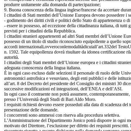
produrre unitamente alla domanda di partecipazione;
9. Buona conoscenza della lingua inglese/francese da accertare durant
I cittadini di Stati membri dell’Unione Europea devono possedere i se
- godimento dei diritti civili e politici dello Stato di appartenenza o d
- essere in possesso, ad eccezione della cittadinanza italiana, di tutti gli
previsti per i cittadini della Repubblica.
I cittadini stranieri appartenenti ad altri Stati membri dell’Unione E
possesso di un titolo di studio riconosciuto equipollente a quello sopr
accordi internazionali,ovveroconlemodalitàdicuiall’art.332del Test
n. 1592. Tale equipollenza dovrà risultare da idonea certificazione ril
autorità.
I cittadini degli Stati membri dell’Unione europea e i cittadini stranie
adeguata conoscenza della lingua italiana.
È in ogni caso escluso dalle selezioni il personale di ruolo delle Univ
astronomici astrofisica e vesuviano, degli enti pubblici e delle istituzio
all’art. 8 del Decreto del presidente del Consiglio dei ministri 30 di
successive modificazioni ed integrazioni, dell’ENEA e dell’ASI.
In ogni caso il contraente non potrà assumere, contemporaneamente, 
presso l’Università degli Studi di Bari Aldo Moro.
I requisiti richiesti devono essere posseduti alla data di scadenza del 
presentazione delle domande.
I concorrenti sono ammessi con riserva alla procedura selettiva.
L’Amministrazione del Dipartimento Jonico potrà disporre in ogni 
motivato del Direttore, l’esclusione per difetto dei requisiti prescritti. 
riscontrate rispetto a quanto dichiarato nella domanda verranno segnal