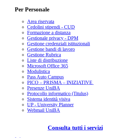
Per Personale
Area riservata
Cedolini stipendi - CUD
Formazione a distanza
Gestionale privacy - DPM
Gestione credenziali istituzionali
Gestione bandi di lavoro
Gestione Rubrica
Liste di distribuzione
Microsoft Office 365
Modulistica
Pass Auto Campus
PICO – PRISMA – INIZIATIVE
Presenze UniBA
Protocollo informatico (Titulus)
Sistema identità visiva
UP - University Planner
Webmail UniBA
Consulta tutti i servizi