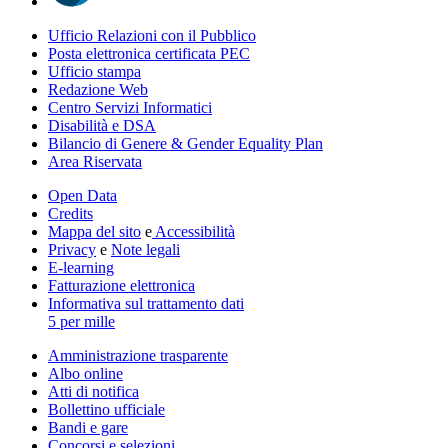
Ufficio Relazioni con il Pubblico
Posta elettronica certificata PEC
Ufficio stampa
Redazione Web
Centro Servizi Informatici
Disabilità e DSA
Bilancio di Genere & Gender Equality Plan
Area Riservata
Open Data
Credits
Mappa del sito
e
Accessibilità
Privacy
e
Note legali
E-learning
Fatturazione elettronica
Informativa sul trattamento dati
5 per mille
Amministrazione trasparente
Albo online
Atti di notifica
Bollettino ufficiale
Bandi e gare
Concorsi e selezioni