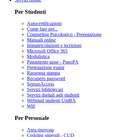
Per Studenti
Autocertificazioni
Come fare per...
Counseling Psicologico - Prenotazione
Manuali online
Immatricolazioni e iscrizioni
Microsoft Office 365
Modulistica
Pagamento tasse - PagoPA
Prenotazione esami
Rassegna stampa
Recupero password
SensusAccess
Servizi bibliotecari
Servizi digitali agli studenti
Webmail studenti UniBA
Wifi
Per Personale
Area riservata
Cedolini stipendi - CUD