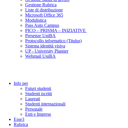
Gestione Rubrica
Liste di distribuzione
Microsoft Office 365
Modulistica
Pass Auto Campus
PICO – PRISMA – INIZIATIVE
Presenze UniBA
Protocollo informatico (Titulus)
Sistema identità visiva
UP - University Planner
Webmail UniBA
Info per
Futuri studenti
Studenti iscritti
Laureati
Studenti internazionali
Personale
Enti e Imprese
Esse3
Rubrica