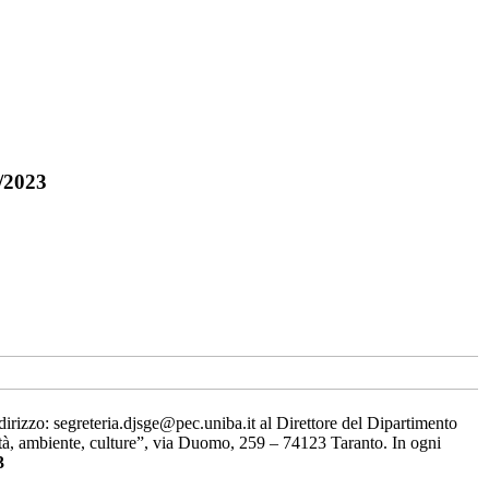
0/2023
dirizzo: segreteria.djsge@pec.uniba.it al Direttore del Dipartimento
tà, ambiente, culture”, via Duomo, 259 – 74123 Taranto. In ogni
3