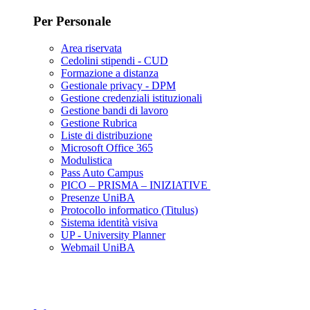
Per Personale
Area riservata
Cedolini stipendi - CUD
Formazione a distanza
Gestionale privacy - DPM
Gestione credenziali istituzionali
Gestione bandi di lavoro
Gestione Rubrica
Liste di distribuzione
Microsoft Office 365
Modulistica
Pass Auto Campus
PICO – PRISMA – INIZIATIVE
Presenze UniBA
Protocollo informatico (Titulus)
Sistema identità visiva
UP - University Planner
Webmail UniBA