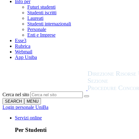
Info per
Futuri studenti
Studenti iscritti
Laureati
Studenti internazionali
Personale
Enti e Imprese
Esse3
Rubrica
Webmail
App Uniba
Cerca nel sito
SEARCH
MENU
Login personale UniBa
Servizi online
Per Studenti