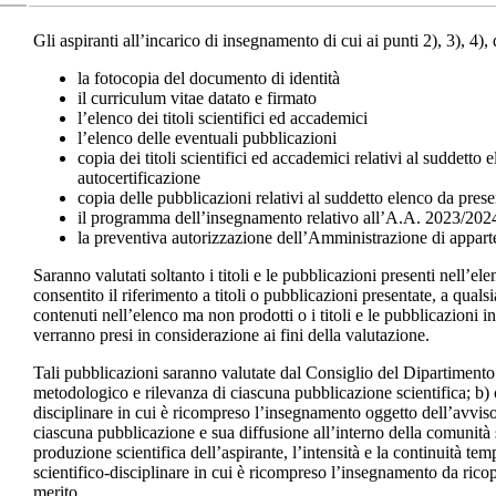
Gli aspiranti all’incarico di insegnamento di cui ai punti 2), 3), 4
la fotocopia del documento di identità
il curriculum vitae datato e firmato
l’elenco dei titoli scientifici ed accademici
l’elenco delle eventuali pubblicazioni
copia dei titoli scientifici ed accademici relativi al suddetto
autocertificazione
copia delle pubblicazioni relativi al suddetto elenco da pres
il programma dell’insegnamento relativo all’A.A. 2023/202
la preventiva autorizzazione dell’Amministrazione di appar
Saranno valutati soltanto i titoli e le pubblicazioni presenti nell’e
consentito il riferimento a titoli o pubblicazioni presentate, a quals
contenuti nell’elenco ma non prodotti o i titoli e le pubblicazioni
verranno presi in considerazione ai fini della valutazione.
Tali pubblicazioni saranno valutate dal Consiglio del Dipartimento Jo
metodologico e rilevanza di ciascuna pubblicazione scientifica; b) 
disciplinare in cui è ricompreso l’insegnamento oggetto dell’avviso 
ciascuna pubblicazione e sua diffusione all’interno della comunità s
produzione scientifica dell’aspirante, l’intensità e la continuità temp
scientifico-disciplinare in cui è ricompreso l’insegnamento da ricopr
merito.