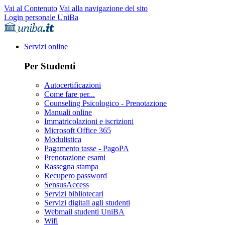
Vai al Contenuto
Vai alla navigazione del sito
Login personale UniBa
Servizi online
Per Studenti
Autocertificazioni
Come fare per...
Counseling Psicologico - Prenotazione
Manuali online
Immatricolazioni e iscrizioni
Microsoft Office 365
Modulistica
Pagamento tasse - PagoPA
Prenotazione esami
Rassegna stampa
Recupero password
SensusAccess
Servizi bibliotecari
Servizi digitali agli studenti
Webmail studenti UniBA
Wifi