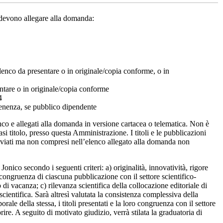
), devono allegare alla domanda:
 elenco da presentare o in originale/copia conforme, o in
entare o in originale/copia conforme
4
tenenza, se pubblico dipendente
lenco e allegati alla domanda in versione cartacea o telematica. Non è
iasi titolo, presso questa Amministrazione. I titoli e le pubblicazioni
 inviati ma non compresi nell’elenco allegato alla domanda non
nico secondo i seguenti criteri: a) originalità, innovatività, rigore
congruenza di ciascuna pubblicazione con il settore scientifico-
di vacanza; c) rilevanza scientifica della collocazione editoriale di
cientifica. Sarà altresì valutata la consistenza complessiva della
orale della stessa, i titoli presentati e la loro congruenza con il settore
ire. A seguito di motivato giudizio, verrà stilata la graduatoria di