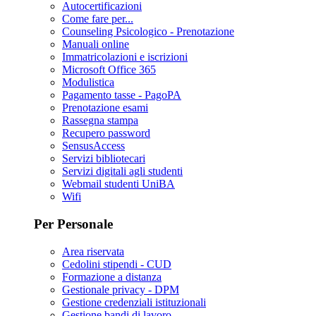
Autocertificazioni
Come fare per...
Counseling Psicologico - Prenotazione
Manuali online
Immatricolazioni e iscrizioni
Microsoft Office 365
Modulistica
Pagamento tasse - PagoPA
Prenotazione esami
Rassegna stampa
Recupero password
SensusAccess
Servizi bibliotecari
Servizi digitali agli studenti
Webmail studenti UniBA
Wifi
Per Personale
Area riservata
Cedolini stipendi - CUD
Formazione a distanza
Gestionale privacy - DPM
Gestione credenziali istituzionali
Gestione bandi di lavoro