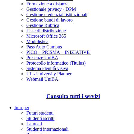
Formazione a distanza
Gestionale privacy - DPM
Gestione credenziali istituzionali
Gestione bandi di lavoro
Gestione Rubrica
Liste di distribuzione
Microsoft Office 365
Modulistica
Pass Auto Campus
PICO – PRISMA – INIZIATIVE
Presenze UniBA
Protocollo informatico (Titulus)
Sistema identità visiva
UP - University Planner
Webmail UniBA
Consulta tutti i servizi
Info per
Futuri studenti
Studenti iscritti
Laureati
Studenti internazionali