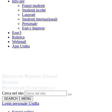
Info per
Futuri studenti
Studenti iscritti
Laureati
Studenti internazionali
Personale
Enti e Imprese
Esse3
Rubrica
Webmail
App Uniba
Cerca nel sito
SEARCH
MENU
Login personale UniBa
Servizi online