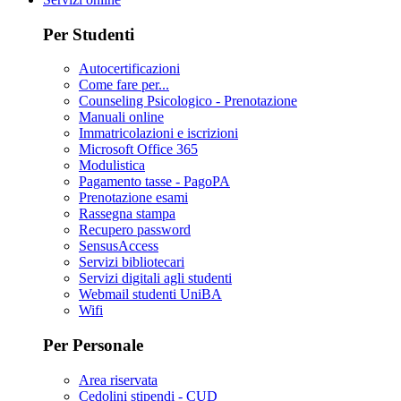
Per Studenti
Autocertificazioni
Come fare per...
Counseling Psicologico - Prenotazione
Manuali online
Immatricolazioni e iscrizioni
Microsoft Office 365
Modulistica
Pagamento tasse - PagoPA
Prenotazione esami
Rassegna stampa
Recupero password
SensusAccess
Servizi bibliotecari
Servizi digitali agli studenti
Webmail studenti UniBA
Wifi
Per Personale
Area riservata
Cedolini stipendi - CUD