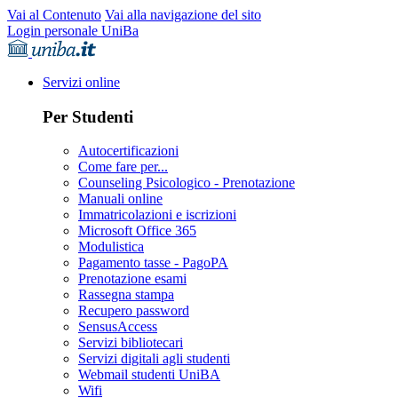
Vai al Contenuto
Vai alla navigazione del sito
Login personale UniBa
Servizi online
Per Studenti
Autocertificazioni
Come fare per...
Counseling Psicologico - Prenotazione
Manuali online
Immatricolazioni e iscrizioni
Microsoft Office 365
Modulistica
Pagamento tasse - PagoPA
Prenotazione esami
Rassegna stampa
Recupero password
SensusAccess
Servizi bibliotecari
Servizi digitali agli studenti
Webmail studenti UniBA
Wifi