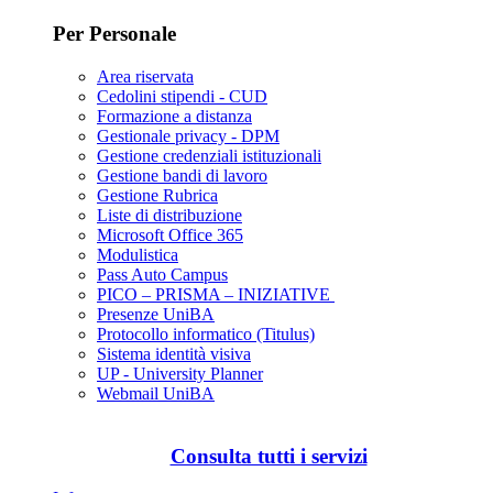
Per Personale
Area riservata
Cedolini stipendi - CUD
Formazione a distanza
Gestionale privacy - DPM
Gestione credenziali istituzionali
Gestione bandi di lavoro
Gestione Rubrica
Liste di distribuzione
Microsoft Office 365
Modulistica
Pass Auto Campus
PICO – PRISMA – INIZIATIVE
Presenze UniBA
Protocollo informatico (Titulus)
Sistema identità visiva
UP - University Planner
Webmail UniBA
Consulta tutti i servizi