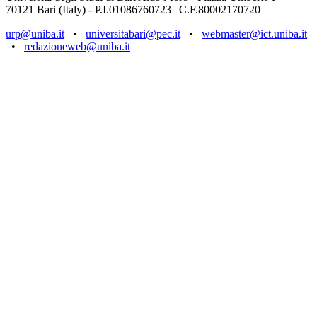
70121 Bari (Italy) - P.I.01086760723 | C.F.80002170720
urp@uniba.it
•
universitabari@pec.it
•
webmaster@ict.uniba.it
•
redazioneweb@uniba.it