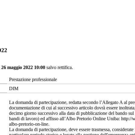
022
ì 26 maggio 2022 10:00
salvo rettifica.
Prestazione professionale
DIM
La domanda di partecipazione, redatta secondo l’Allegato A al pre
documentazione di cui al successivo articolo dovrà essere inoltrata,
decimo giorno successivo alla data di pubblicazione del bando sul
bandi di lavoro) ed affisso all’Albo Pretorio Online Uniba: http://
albo-pretorio-on-line.
La domanda di partecipazione, deve essere trasmessa, considerate le
particolare periodo storico e legate alla gestione dell'emergenza