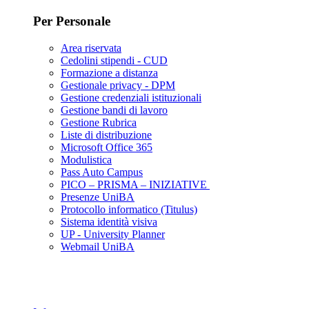
Per Personale
Area riservata
Cedolini stipendi - CUD
Formazione a distanza
Gestionale privacy - DPM
Gestione credenziali istituzionali
Gestione bandi di lavoro
Gestione Rubrica
Liste di distribuzione
Microsoft Office 365
Modulistica
Pass Auto Campus
PICO – PRISMA – INIZIATIVE
Presenze UniBA
Protocollo informatico (Titulus)
Sistema identità visiva
UP - University Planner
Webmail UniBA