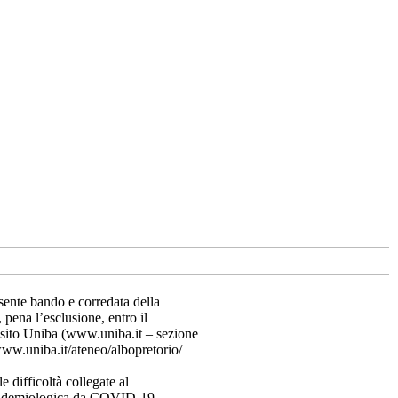
sente bando e corredata della
 pena l’esclusione, entro il
 sito Uniba (www.uniba.it – sezione
www.uniba.it/ateneo/albopretorio/
 difficoltà collegate al
 epidemiologica da COVID-19,