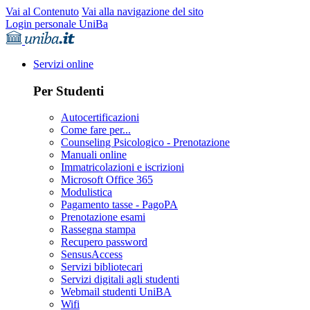
Vai al Contenuto
Vai alla navigazione del sito
Login personale UniBa
Servizi online
Per Studenti
Autocertificazioni
Come fare per...
Counseling Psicologico - Prenotazione
Manuali online
Immatricolazioni e iscrizioni
Microsoft Office 365
Modulistica
Pagamento tasse - PagoPA
Prenotazione esami
Rassegna stampa
Recupero password
SensusAccess
Servizi bibliotecari
Servizi digitali agli studenti
Webmail studenti UniBA
Wifi