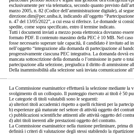
esclusivamente per via telematica, secondo quanto previsto dall’art
marzo 2005, n. 82 (Codice dell’amministrazione digitale), al segue
direzione.dim@pec.uniba.it, indicando all’oggetto “Partecipazion
n. 47 del 13/05/2022”, a cui essa si riferisce. Le domande si consi
spedite, come sopra specificato, entro il termine indicato.
Tutti i documenti inviati a mezzo posta elettronica dovranno essere
formato PDF. Il contenuto massimo della PEC è 10 MB. Nel caso i
fosse necessario superare tale capacità, il candidato è invitato ad 
nell’oggetto “integrazione alla domanda di partecipazione al ba
progressivamente ciascuna PEC integrativa. La domanda dovrà esse
mancata sottoscrizione della domanda o l’omissione in parte o totale,
partecipazione alla selezione, pregiudica il diritto di ammissione al
Della inammissibilità alla selezione sarà inviata comunicazione all’
La Commissione esaminatrice effettuerà la selezione mediante la val
svolgimento di un colloquio. Il punteggio riservato ai titoli è 50 pu
Le categorie di titoli valutabili sono le seguenti:
a) ulteriori titoli accademici rispetto a quelli richiesti per la parteci
b) esperienze già maturate nel settore di attività oggetto del contrat
c) pubblicazioni scientifiche attinenti alle attività oggetto del contra
d) altri titoli inerenti alle prestazioni oggetto del contratto.
La Commissione esaminatrice nella riunione preliminare, prima di p
definirà i criteri di valutazione degli stessi stabilendo la ripartizion