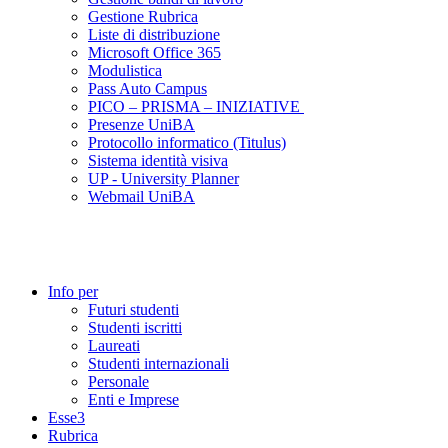
Gestione Rubrica
Liste di distribuzione
Microsoft Office 365
Modulistica
Pass Auto Campus
PICO – PRISMA – INIZIATIVE
Presenze UniBA
Protocollo informatico (Titulus)
Sistema identità visiva
UP - University Planner
Webmail UniBA
Info per
Futuri studenti
Studenti iscritti
Laureati
Studenti internazionali
Personale
Enti e Imprese
Esse3
Rubrica