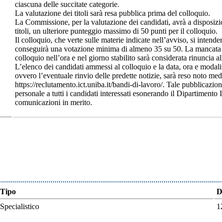
ciascuna delle succitate categorie.
La valutazione dei titoli sarà resa pubblica prima del colloquio.
La Commissione, per la valutazione dei candidati, avrà a disposizion
titoli, un ulteriore punteggio massimo di 50 punti per il colloquio.
Il colloquio, che verte sulle materie indicate nell’avviso, si intende
conseguirà una votazione minima di almeno 35 su 50. La mancata 
colloquio nell’ora e nel giorno stabilito sarà considerata rinuncia 
L’elenco dei candidati ammessi al colloquio e la data, ora e modali
ovvero l’eventuale rinvio delle predette notizie, sarà reso noto med
https://reclutamento.ict.uniba.it/bandi-di-lavoro/. Tale pubblicazion
personale a tutti i candidati interessati esonerando il Dipartimento
comunicazioni in merito.
Tipo
D
Specialistico
1