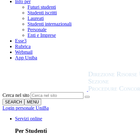
Info per
Futuri studenti
Studenti iscritti
Laureati
Studenti internazionali
Personale
Enti e Imprese
Esse3
Rubrica
Webmail
App Uniba
Cerca nel sito
SEARCH
MENU
Login personale UniBa
Servizi online
Per Studenti