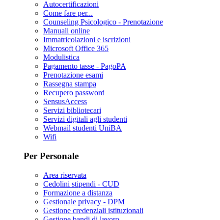
Autocertificazioni
Come fare per...
Counseling Psicologico - Prenotazione
Manuali online
Immatricolazioni e iscrizioni
Microsoft Office 365
Modulistica
Pagamento tasse - PagoPA
Prenotazione esami
Rassegna stampa
Recupero password
SensusAccess
Servizi bibliotecari
Servizi digitali agli studenti
Webmail studenti UniBA
Wifi
Per Personale
Area riservata
Cedolini stipendi - CUD
Formazione a distanza
Gestionale privacy - DPM
Gestione credenziali istituzionali
Gestione bandi di lavoro