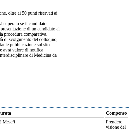
e, oltre ai 50 punti riservati ai
rà superato se il candidato
presentazione di un candidato al
alla procedura comparativa.
tà di svolgimento del colloquio,
iante pubblicazione sul sito
e avrà valore di notifica
 Interdisciplinare di Medicina da
urata
Compenso
2 Mese/i
Prendere
visione del