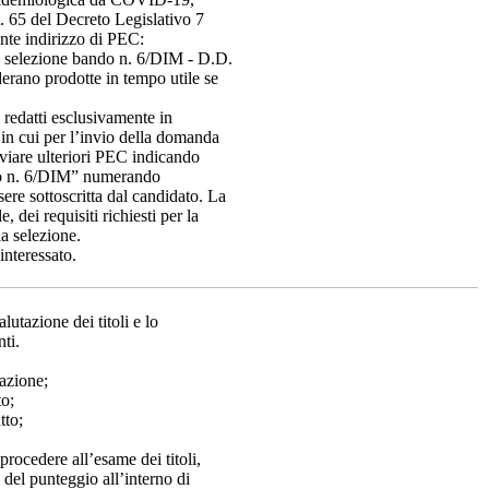
. 65 del Decreto Legislativo 7
nte indirizzo di PEC:
e selezione bando n. 6/DIM - D.D.
derano prodotte in tempo utile se
 redatti esclusivamente in
n cui per l’invio della domanda
inviare ulteriori PEC indicando
ndo n. 6/DIM” numerando
re sottoscritta dal candidato. La
 dei requisiti richiesti per la
la selezione.
interessato.
utazione dei titoli e lo
nti.
pazione;
to;
tto;
rocedere all’esame dei titoli,
e del punteggio all’interno di