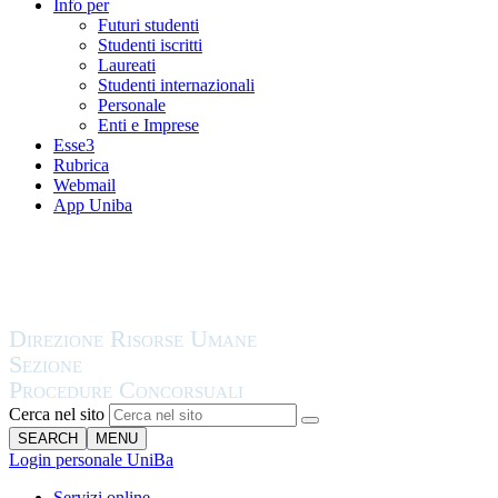
Info per
Futuri studenti
Studenti iscritti
Laureati
Studenti internazionali
Personale
Enti e Imprese
Esse3
Rubrica
Webmail
App Uniba
Cerca nel sito
SEARCH
MENU
Login personale UniBa
Servizi online