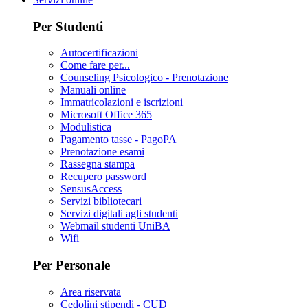
Per Studenti
Autocertificazioni
Come fare per...
Counseling Psicologico - Prenotazione
Manuali online
Immatricolazioni e iscrizioni
Microsoft Office 365
Modulistica
Pagamento tasse - PagoPA
Prenotazione esami
Rassegna stampa
Recupero password
SensusAccess
Servizi bibliotecari
Servizi digitali agli studenti
Webmail studenti UniBA
Wifi
Per Personale
Area riservata
Cedolini stipendi - CUD