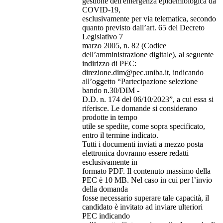
gestione dell'emergenza epidemiologica da
COVID-19,
esclusivamente per via telematica, secondo
quanto previsto dall’art. 65 del Decreto
Legislativo 7
marzo 2005, n. 82 (Codice
dell’amministrazione digitale), al seguente
indirizzo di PEC:
direzione.dim@pec.uniba.it, indicando
all’oggetto “Partecipazione selezione
bando n.30/DIM -
D.D. n. 174 del 06/10/2023”, a cui essa si
riferisce. Le domande si considerano
prodotte in tempo
utile se spedite, come sopra specificato,
entro il termine indicato.
Tutti i documenti inviati a mezzo posta
elettronica dovranno essere redatti
esclusivamente in
formato PDF. Il contenuto massimo della
PEC è 10 MB. Nel caso in cui per l’invio
della domanda
fosse necessario superare tale capacità, il
candidato è invitato ad inviare ulteriori
PEC indicando