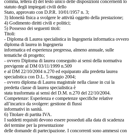
comma, lettera d) del testo unico delle disposizioni concernenti lo
statuto degli impiegati civili dello
Stato, approvato con D.P.R. 10/01/1957 n. 3;
3) Idoneità fisica a svolgere le attività oggetto della prestazione;
4) Godimento diritti civili e politici;
5) Possesso dei seguenti titoli:
Titoli:
- Diploma di Laurea specialistica in Ingegneria informatica ovvero
diploma di laurea in Ingegneria
informatica ed esperienza pregressa, almeno annuale, sulle
tematiche di progetto;
- ovvero Diploma di laurea conseguito ai sensi della normativa
previgente al DM 03/11/1999 n.509
e al DM 22/10/2004 n.270 ed equiparato alla predetta laurea
specialistica con D.L. 5 maggio 2004;
- ovvero diploma di Laurea magistrale nella classe in cui la
predetta classe di laurea specialistica è
stata trasformata ai sensi del D.M. n.270 del 22/10/2004.
Competenze: Esperienza e competenze specifiche relative
all’incarico da svolgere: gestione di flussi
informativi in sanità.
6) Titolare di partita IVA.
I suddetti requisiti devono essere posseduti alla data di scadenza
del termine per la presentazione
delle domande di partecipazione. I concorrenti sono ammessi con