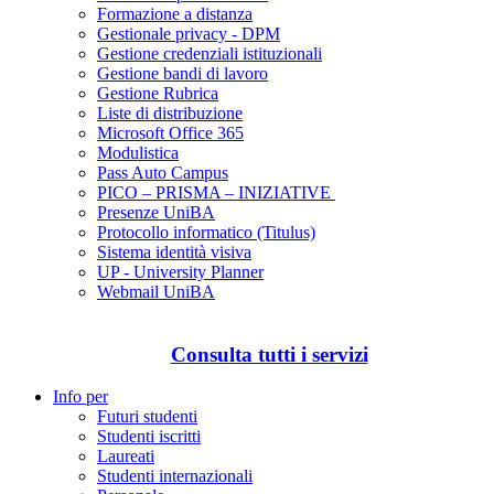
Formazione a distanza
Gestionale privacy - DPM
Gestione credenziali istituzionali
Gestione bandi di lavoro
Gestione Rubrica
Liste di distribuzione
Microsoft Office 365
Modulistica
Pass Auto Campus
PICO – PRISMA – INIZIATIVE
Presenze UniBA
Protocollo informatico (Titulus)
Sistema identità visiva
UP - University Planner
Webmail UniBA
Consulta tutti i servizi
Info per
Futuri studenti
Studenti iscritti
Laureati
Studenti internazionali