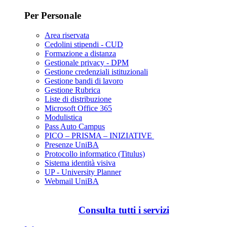
Per Personale
Area riservata
Cedolini stipendi - CUD
Formazione a distanza
Gestionale privacy - DPM
Gestione credenziali istituzionali
Gestione bandi di lavoro
Gestione Rubrica
Liste di distribuzione
Microsoft Office 365
Modulistica
Pass Auto Campus
PICO – PRISMA – INIZIATIVE
Presenze UniBA
Protocollo informatico (Titulus)
Sistema identità visiva
UP - University Planner
Webmail UniBA
Consulta tutti i servizi