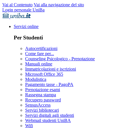
Vai al Contenuto
Vai alla navigazione del sito
Login personale UniBa
Servizi online
Per Studenti
Autocertificazioni
Come fare per...
Counseling Psicologico - Prenotazione
Manuali online
Immatricolazioni e iscrizioni
Microsoft Office 365
Modulistica
Pagamento tasse - PagoPA
Prenotazione esami
Rassegna stampa
Recupero password
SensusAccess
Servizi bibliotecari
Servizi digitali agli studenti
Webmail studenti UniBA
Wifi