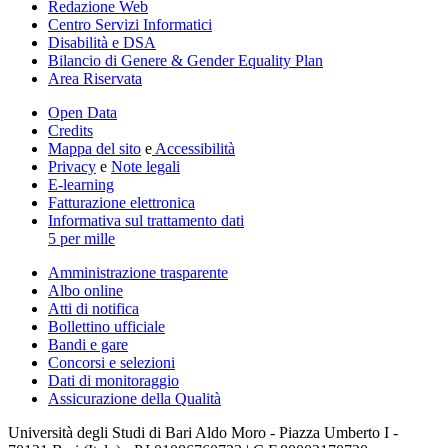
Redazione Web
Centro Servizi Informatici
Disabilità e DSA
Bilancio di Genere & Gender Equality Plan
Area Riservata
Open Data
Credits
Mappa del sito
e
Accessibilità
Privacy
e
Note legali
E-learning
Fatturazione elettronica
Informativa sul trattamento dati
5 per mille
Amministrazione trasparente
Albo online
Atti di notifica
Bollettino ufficiale
Bandi e gare
Concorsi e selezioni
Dati di monitoraggio
Assicurazione della Qualità
Università degli Studi di Bari Aldo Moro - Piazza Umberto I -