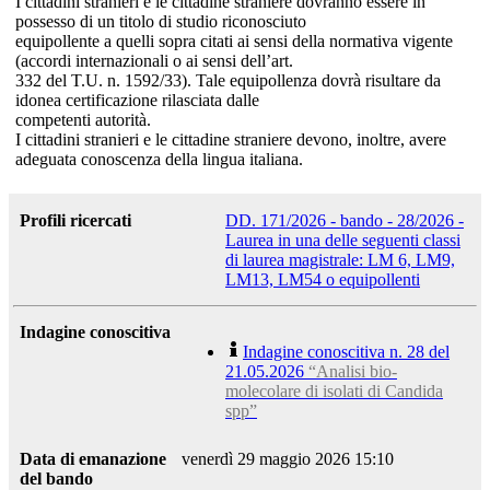
I cittadini stranieri e le cittadine straniere dovranno essere in
possesso di un titolo di studio riconosciuto
equipollente a quelli sopra citati ai sensi della normativa vigente
(accordi internazionali o ai sensi dell’art.
332 del T.U. n. 1592/33). Tale equipollenza dovrà risultare da
idonea certificazione rilasciata dalle
competenti autorità.
I cittadini stranieri e le cittadine straniere devono, inoltre, avere
adeguata conoscenza della lingua italiana.
Profili ricercati
DD. 171/2026 - bando - 28/2026 -
Laurea in una delle seguenti classi
di laurea magistrale: LM 6, LM9,
LM13, LM54 o equipollenti
Indagine conoscitiva
Indagine conoscitiva n. 28 del
21.05.2026
“Analisi bio‐
molecolare di isolati di Candida
spp”
Data di emanazione
venerdì 29 maggio 2026 15:10
del bando