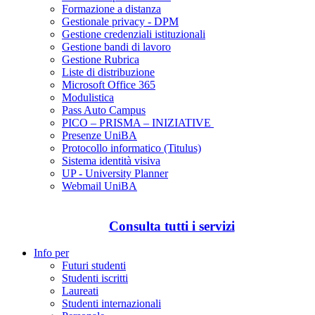
Formazione a distanza
Gestionale privacy - DPM
Gestione credenziali istituzionali
Gestione bandi di lavoro
Gestione Rubrica
Liste di distribuzione
Microsoft Office 365
Modulistica
Pass Auto Campus
PICO – PRISMA – INIZIATIVE
Presenze UniBA
Protocollo informatico (Titulus)
Sistema identità visiva
UP - University Planner
Webmail UniBA
Consulta tutti i servizi
Info per
Futuri studenti
Studenti iscritti
Laureati
Studenti internazionali