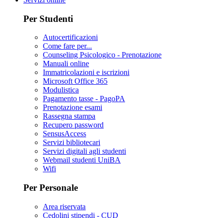
Per Studenti
Autocertificazioni
Come fare per...
Counseling Psicologico - Prenotazione
Manuali online
Immatricolazioni e iscrizioni
Microsoft Office 365
Modulistica
Pagamento tasse - PagoPA
Prenotazione esami
Rassegna stampa
Recupero password
SensusAccess
Servizi bibliotecari
Servizi digitali agli studenti
Webmail studenti UniBA
Wifi
Per Personale
Area riservata
Cedolini stipendi - CUD