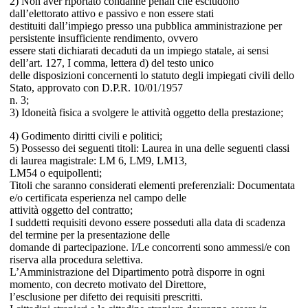
2) Non aver riportato condanne penali che escludono
dall’elettorato attivo e passivo e non essere stati
destituiti dall’impiego presso una pubblica amministrazione per
persistente insufficiente rendimento, ovvero
essere stati dichiarati decaduti da un impiego statale, ai sensi
dell’art. 127, I comma, lettera d) del testo unico
delle disposizioni concernenti lo statuto degli impiegati civili dello
Stato, approvato con D.P.R. 10/01/1957
n. 3;
3) Idoneità fisica a svolgere le attività oggetto della prestazione;
4) Godimento diritti civili e politici;
5) Possesso dei seguenti titoli: Laurea in una delle seguenti classi
di laurea magistrale: LM 6, LM9, LM13,
LM54 o equipollenti;
Titoli che saranno considerati elementi preferenziali: Documentata
e/o certificata esperienza nel campo delle
attività oggetto del contratto;
I suddetti requisiti devono essere posseduti alla data di scadenza
del termine per la presentazione delle
domande di partecipazione. I/Le concorrenti sono ammessi/e con
riserva alla procedura selettiva.
L’Amministrazione del Dipartimento potrà disporre in ogni
momento, con decreto motivato del Direttore,
l’esclusione per difetto dei requisiti prescritti.