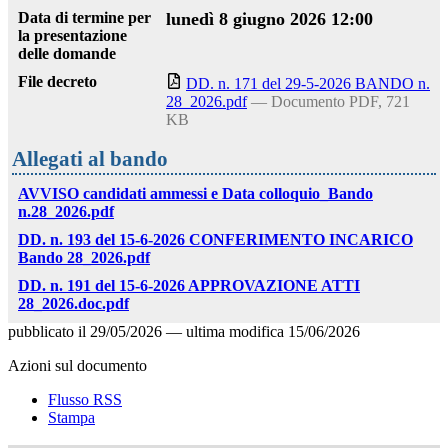
Data di termine per
lunedì 8 giugno 2026 12:00
la presentazione
delle domande
File decreto
DD. n. 171 del 29-5-2026 BANDO n.
28_2026.pdf
— Documento PDF, 721
KB
Allegati al bando
AVVISO candidati ammessi e Data colloquio_Bando
n.28_2026.pdf
DD. n. 193 del 15-6-2026 CONFERIMENTO INCARICO
Bando 28_2026.pdf
DD. n. 191 del 15-6-2026 APPROVAZIONE ATTI
28_2026.doc.pdf
pubblicato il
29/05/2026
—
ultima modifica
15/06/2026
Azioni sul documento
Flusso RSS
Stampa