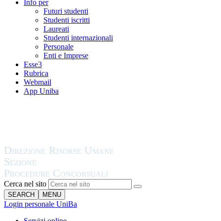
Info per
Futuri studenti
Studenti iscritti
Laureati
Studenti internazionali
Personale
Enti e Imprese
Esse3
Rubrica
Webmail
App Uniba
Cerca nel sito
SEARCH
MENU
Login personale UniBa
Servizi online