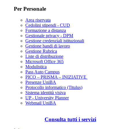
Per Personale
Area riservata
Cedolini stipendi - CUD
Formazione a distanza
Gestionale privacy - DPM
Gestione credenziali istituzionali
Gestione bandi di lavoro
Gestione Rubrica
Liste di distribuzione
Microsoft Office 365
Modulistica
Pass Auto Campus
PICO – PRISMA – INIZIATIVE
Presenze UniBA
Protocollo informatico (Titulus)
Sistema identità visiva
UP - University Planner
Webmail UniBA
Consulta tutti i servizi