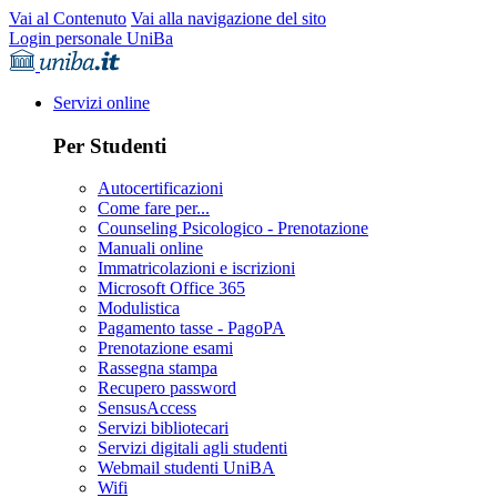
Vai al Contenuto
Vai alla navigazione del sito
Login personale UniBa
Servizi online
Per Studenti
Autocertificazioni
Come fare per...
Counseling Psicologico - Prenotazione
Manuali online
Immatricolazioni e iscrizioni
Microsoft Office 365
Modulistica
Pagamento tasse - PagoPA
Prenotazione esami
Rassegna stampa
Recupero password
SensusAccess
Servizi bibliotecari
Servizi digitali agli studenti
Webmail studenti UniBA
Wifi