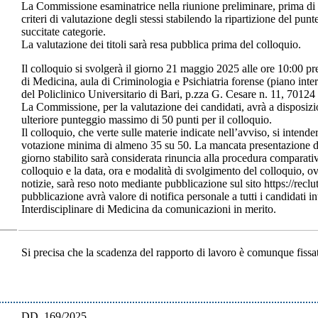
La Commissione esaminatrice nella riunione preliminare, prima di pr
criteri di valutazione degli stessi stabilendo la ripartizione del punt
succitate categorie.
La valutazione dei titoli sarà resa pubblica prima del colloquio.
Il colloquio si svolgerà il giorno 21 maggio 2025 alle ore 10:00 pre
di Medicina, aula di Criminologia e Psichiatria forense (piano inte
del Policlinico Universitario di Bari, p.zza G. Cesare n. 11, 70124
La Commissione, per la valutazione dei candidati, avrà a disposizione
ulteriore punteggio massimo di 50 punti per il colloquio.
Il colloquio, che verte sulle materie indicate nell’avviso, si intend
votazione minima di almeno 35 su 50. La mancata presentazione di 
giorno stabilito sarà considerata rinuncia alla procedura comparati
colloquio e la data, ora e modalità di svolgimento del colloquio, ov
notizie, sarà reso noto mediante pubblicazione sul sito https://reclu
pubblicazione avrà valore di notifica personale a tutti i candidati i
Interdisciplinare di Medicina da comunicazioni in merito.
Si precisa che la scadenza del rapporto di lavoro è comunque fissa
DD. 169/2025