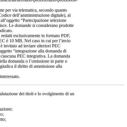
te per via telematica, secondo quanto
Codice dell’amministrazione digitale), al
all’oggetto “Partecipazione selezione
risce. Le domande si considerano prodotte
ndicato.
e redatti esclusivamente in formato PDF,
PEC è 10 MB. Nel caso in cui per l’invio
è invitato ad inviare ulteriori PEC
oggetto “integrazione alla domanda di
 ciascuna PEC integrativa. La domanda
della domanda o l’omissione in parte o
egiudica il diritto di ammissione alla
interessato.
utazione dei titoli e lo svolgimento di un
pazione;
to;
tto;