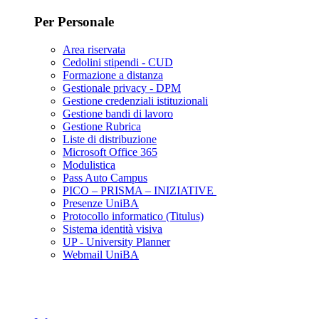
Per Personale
Area riservata
Cedolini stipendi - CUD
Formazione a distanza
Gestionale privacy - DPM
Gestione credenziali istituzionali
Gestione bandi di lavoro
Gestione Rubrica
Liste di distribuzione
Microsoft Office 365
Modulistica
Pass Auto Campus
PICO – PRISMA – INIZIATIVE
Presenze UniBA
Protocollo informatico (Titulus)
Sistema identità visiva
UP - University Planner
Webmail UniBA