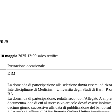
/2025
 10 maggio 2025 12:00
salvo rettifica.
Prestazione occasionale
DIM
La domanda di partecipazione alla selezione dovrà essere indirizza
Interdisciplinare di Medicina – Università degli Studi di Bari - P
BA.
La domanda di partecipazione, redatta secondo l’Allegato A al pre
documentazione di cui al successivo articolo dovrà essere inoltrata,
decimo giorno successivo alla data di pubblicazione del bando sul
di lavoro) ed affisso all’Albo Pretorio Online Uniba: http://www.un