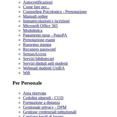
Autocertificazioni
Come fare per...
Counseling Psicologico - Prenotazione
Manuali online
Immatricolazioni e iscrizioni
Microsoft Office 365
Modulistica
Pagamento tasse - PagoPA
Prenotazione esami
Rassegna stampa
Recupero password
SensusAccess
Servizi bibliotecari
Servizi digitali agli studenti
Webmail studenti UniBA
Wifi
Per Personale
Area riservata
Cedolini stipendi - CUD
Formazione a distanza
Gestionale privacy - DPM
Gestione credenziali istituzionali
Gestione bandi di lavoro