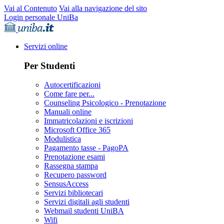
Vai al Contenuto
Vai alla navigazione del sito
Login personale UniBa
Servizi online
Per Studenti
Autocertificazioni
Come fare per...
Counseling Psicologico - Prenotazione
Manuali online
Immatricolazioni e iscrizioni
Microsoft Office 365
Modulistica
Pagamento tasse - PagoPA
Prenotazione esami
Rassegna stampa
Recupero password
SensusAccess
Servizi bibliotecari
Servizi digitali agli studenti
Webmail studenti UniBA
Wifi