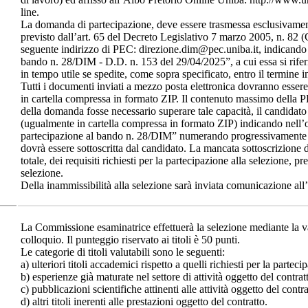
line.
La domanda di partecipazione, deve essere trasmessa esclusivamen
previsto dall’art. 65 del Decreto Legislativo 7 marzo 2005, n. 82 (
seguente indirizzo di PEC: direzione.dim@pec.uniba.it, indicando 
bando n. 28/DIM - D.D. n. 153 del 29/04/2025”, a cui essa si rife
in tempo utile se spedite, come sopra specificato, entro il termine i
Tutti i documenti inviati a mezzo posta elettronica dovranno esser
in cartella compressa in formato ZIP. Il contenuto massimo della 
della domanda fosse necessario superare tale capacità, il candidato 
(ugualmente in cartella compressa in formato ZIP) indicando nell’
partecipazione al bando n. 28/DIM” numerando progressivamente
dovrà essere sottoscritta dal candidato. La mancata sottoscrizione 
totale, dei requisiti richiesti per la partecipazione alla selezione, pr
selezione.
Della inammissibilità alla selezione sarà inviata comunicazione all’
La Commissione esaminatrice effettuerà la selezione mediante la val
colloquio. Il punteggio riservato ai titoli è 50 punti.
Le categorie di titoli valutabili sono le seguenti:
a) ulteriori titoli accademici rispetto a quelli richiesti per la parteci
b) esperienze già maturate nel settore di attività oggetto del contrat
c) pubblicazioni scientifiche attinenti alle attività oggetto del contra
d) altri titoli inerenti alle prestazioni oggetto del contratto.