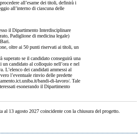
ocedere all’esame dei titoli, definirà i
eggio all’interno di ciascuna delle
sso il Dipartimento Interdisciplinare
rrato, Padiglione di medicina legale)
 Bari.
, oltre ai 50 punti riservati ai titoli, un
erà superato se il candidato conseguirà una
un candidato al colloquio nell’ora e nel
va. L’elenco dei candidati ammessi al
vero l’eventuale rinvio delle predette
tamento.ict.uniba.it/bandi-di-lavoro/. Tale
nteressati esonerando il Dipartimento
ta al 13 agosto 2027 coincidente con la chiusura del progetto.