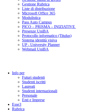
Gestione Rubrica
Liste di distribuzione
Microsoft Office 365
Modulistica
Pass Auto Campus
PICO – PRISMA – INIZIATIVE
Presenze UniBA
Protocollo informatico (Titulus)
Sistema identità visiva
UP - University Planner
Webmail UniBA
Info per
Futuri studenti
Studenti iscritti
Laureati
Studenti internazionali
Personale
Enti e Imprese
Esse3
Rubrica