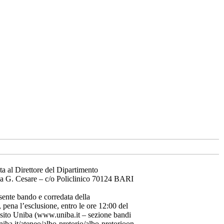
ta al Direttore del Dipartimento
.zza G. Cesare – c/o Policlinico 70124 BARI
sente bando e corredata della
 pena l’esclusione, entro le ore 12:00 del
 sito Uniba (www.uniba.it – sezione bandi
iba.it/ateneo/albo-pretorio/albo-pretorioon-