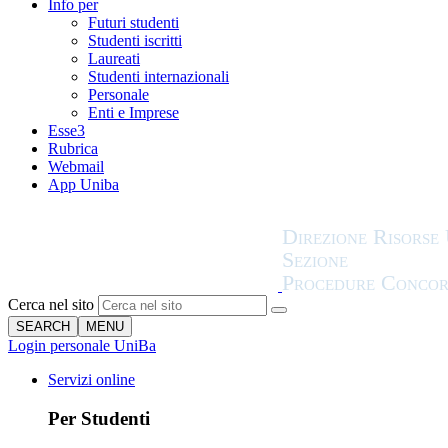
Info per
Futuri studenti
Studenti iscritti
Laureati
Studenti internazionali
Personale
Enti e Imprese
Esse3
Rubrica
Webmail
App Uniba
Cerca nel sito
SEARCH
MENU
Login personale UniBa
Servizi online
Per Studenti