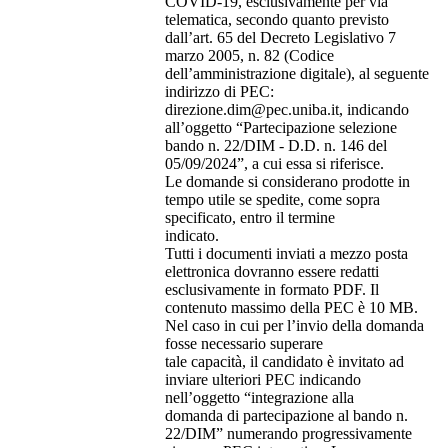
COVID-19, esclusivamente per via
telematica, secondo quanto previsto
dall’art. 65 del Decreto Legislativo 7
marzo 2005, n. 82 (Codice
dell’amministrazione digitale), al seguente
indirizzo di PEC:
direzione.dim@pec.uniba.it, indicando
all’oggetto “Partecipazione selezione
bando n. 22/DIM - D.D. n. 146 del
05/09/2024”, a cui essa si riferisce.
Le domande si considerano prodotte in
tempo utile se spedite, come sopra
specificato, entro il termine
indicato.
Tutti i documenti inviati a mezzo posta
elettronica dovranno essere redatti
esclusivamente in formato PDF. Il
contenuto massimo della PEC è 10 MB.
Nel caso in cui per l’invio della domanda
fosse necessario superare
tale capacità, il candidato è invitato ad
inviare ulteriori PEC indicando
nell’oggetto “integrazione alla
domanda di partecipazione al bando n.
22/DIM” numerando progressivamente