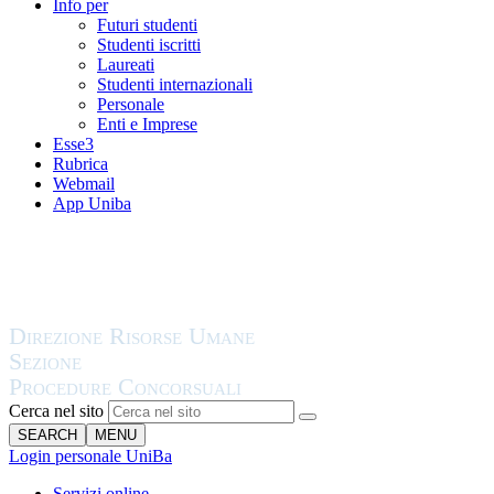
Info per
Futuri studenti
Studenti iscritti
Laureati
Studenti internazionali
Personale
Enti e Imprese
Esse3
Rubrica
Webmail
App Uniba
Cerca nel sito
SEARCH
MENU
Login personale UniBa
Servizi online