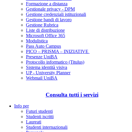
Formazione a distanza
Gestionale privacy - DPM
Gestione credenziali istituzionali
Gestione bandi di lavoro
Gestione Rubrica
Liste di distribuzione
Microsoft Office 365
Modulistica
Pass Auto Campus
PICO – PRISMA – INIZIATIVE
Presenze UniBA
Protocollo informatico (Titulus)
Sistema identità visiva
UP - University Planner
Webmail UniBA
Consulta tutti i servizi
Info per
Futuri studenti
Studenti iscritti
Laureati
Studenti internazionali