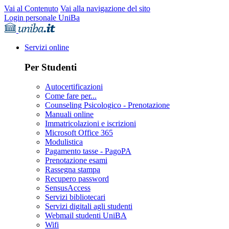
Vai al Contenuto
Vai alla navigazione del sito
Login personale UniBa
Servizi online
Per Studenti
Autocertificazioni
Come fare per...
Counseling Psicologico - Prenotazione
Manuali online
Immatricolazioni e iscrizioni
Microsoft Office 365
Modulistica
Pagamento tasse - PagoPA
Prenotazione esami
Rassegna stampa
Recupero password
SensusAccess
Servizi bibliotecari
Servizi digitali agli studenti
Webmail studenti UniBA
Wifi