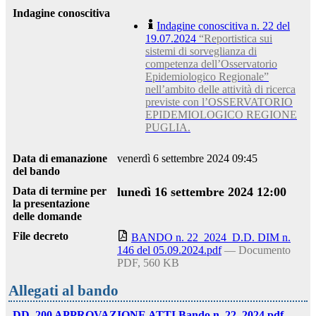
Indagine conoscitiva
Indagine conoscitiva n. 22 del
19.07.2024
“Reportistica sui
sistemi di sorveglianza di
competenza dell’Osservatorio
Epidemiologico Regionale”
nell’ambito delle attività di ricerca
previste con l’OSSERVATORIO
EPIDEMIOLOGICO REGIONE
PUGLIA.
Data di emanazione
venerdì 6 settembre 2024 09:45
del bando
Data di termine per
lunedì 16 settembre 2024 12:00
la presentazione
delle domande
File decreto
BANDO n. 22_2024_D.D. DIM n.
146 del 05.09.2024.pdf
— Documento
PDF, 560 KB
Allegati al bando
DD. 200 APPROVAZIONE ATTI Bando n. 22_2024.pdf