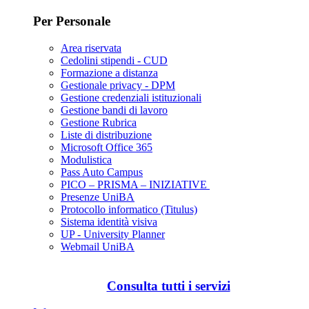
Per Personale
Area riservata
Cedolini stipendi - CUD
Formazione a distanza
Gestionale privacy - DPM
Gestione credenziali istituzionali
Gestione bandi di lavoro
Gestione Rubrica
Liste di distribuzione
Microsoft Office 365
Modulistica
Pass Auto Campus
PICO – PRISMA – INIZIATIVE
Presenze UniBA
Protocollo informatico (Titulus)
Sistema identità visiva
UP - University Planner
Webmail UniBA
Consulta tutti i servizi