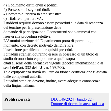
4) Godimento diritti civili e politici;
5) Possesso dei seguenti titoli:
- Dottorato di ricerca in area statistica;
6) Titolare di partita IVA.
I suddetti requisiti devono essere posseduti alla data di scadenza
del termine per la presentazione delle
domande di partecipazione. I concorrenti sono ammessi con
riserva alla procedura selettiva.
L’Amministrazione del Dipartimento potrà disporre in ogni
momento, con decreto motivato del Direttore,
l’esclusione per difetto dei requisiti prescritti.
I cittadini stranieri dovranno essere in possesso di un titolo di
studio riconosciuto equipollente a quelli sopra
citati ai sensi della normativa vigente (accordi internazionali o ai
sensi dell’art. 332 del T.U. n. 1592/33).
Tale equipollenza dovrà risultare da idonea certificazione rilasciata
dalle competenti autorità.
I cittadini stranieri devono, inoltre, avere adeguata conoscenza
della lingua italiana.
Profili ricercati
DD. 146/2024 - bando 22 -
Dottore di ricerca in area statistica