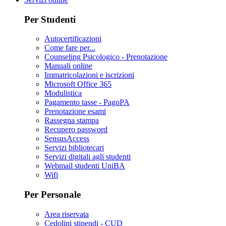
Per Studenti
Autocertificazioni
Come fare per...
Counseling Psicologico - Prenotazione
Manuali online
Immatricolazioni e iscrizioni
Microsoft Office 365
Modulistica
Pagamento tasse - PagoPA
Prenotazione esami
Rassegna stampa
Recupero password
SensusAccess
Servizi bibliotecari
Servizi digitali agli studenti
Webmail studenti UniBA
Wifi
Per Personale
Area riservata
Cedolini stipendi - CUD