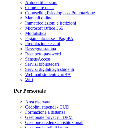
Autocertificazioni
Come fare per...
Counseling Psicologico - Prenotazione
Manuali online
Immatricolazioni e iscrizioni
Microsoft Office 365
Modulistica
Pagamento tasse - PagoPA
Prenotazione esami
Rassegna stampa
Recupero password
SensusAccess
Servizi bibliotecari
Servizi digitali agli studenti
Webmail studenti UniBA
Wifi
Per Personale
Area riservata
Cedolini stipendi - CUD
Formazione a distanza
Gestionale privacy - DPM
Gestione credenziali istituzionali
Gestione bandi di lavoro