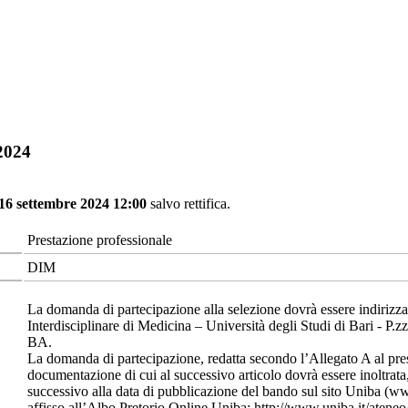
/2024
 16 settembre 2024 12:00
salvo rettifica.
Prestazione professionale
DIM
La domanda di partecipazione alla selezione dovrà essere indirizza
Interdisciplinare di Medicina – Università degli Studi di Bari - P
BA.
La domanda di partecipazione, redatta secondo l’Allegato A al pre
documentazione di cui al successivo articolo dovrà essere inoltrata
successivo alla data di pubblicazione del bando sul sito Uniba (ww
affisso all’Albo Pretorio Online Uniba: http://www.uniba.it/ateneo/