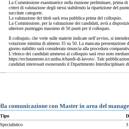
La Commissione esaminatrice nella riunione preliminare, prima di pr
criteri di valutazione degli stessi stabilendo la ripartizione del punt
succitate categorie.
La valutazione dei titoli sarà resa pubblica prima del colloquio.
La Commissione, per la valutazione dei candidati, avrà a disposizione
ulteriore punteggio massimo di 50 punti per il colloquio.
Il colloquio, che verte sulle materie indicate nell’avviso, si intend
votazione minima di almeno 35 su 50. La mancata presentazione di 
giorno stabilito sarà considerata rinuncia alla procedura comparati
L’elenco dei candidati ammessi al colloquio sarà reso noto mediant
https://reclutamento.ict.uniba.it/bandi-di-lavoro/. Tale pubblicazione
candidati interessati esonerando il Dipartimento Interdisciplinare 
della comunicazione con Master in area del manag
Tipo
D
Specialistico
3