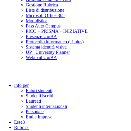
Gestione Rubrica
Liste di distribuzione
Microsoft Office 365
Modulistica
Pass Auto Campus
PICO – PRISMA – INIZIATIVE
Presenze UniBA
Protocollo informatico (Titulus)
Sistema identità visiva
UP - University Planner
Webmail UniBA
Info per
Futuri studenti
Studenti iscritti
Laureati
Studenti internazionali
Personale
Enti e Imprese
Esse3
Rubrica