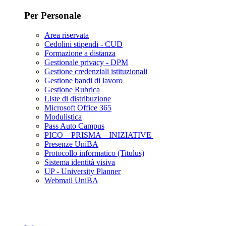
Per Personale
Area riservata
Cedolini stipendi - CUD
Formazione a distanza
Gestionale privacy - DPM
Gestione credenziali istituzionali
Gestione bandi di lavoro
Gestione Rubrica
Liste di distribuzione
Microsoft Office 365
Modulistica
Pass Auto Campus
PICO – PRISMA – INIZIATIVE
Presenze UniBA
Protocollo informatico (Titulus)
Sistema identità visiva
UP - University Planner
Webmail UniBA