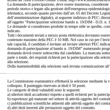
La domanda di partecipazione, deve essere trasmessa, considerate le 
periodo storico e legate alla gestione dell'emergenza epidemiolo
telematica, secondo quanto previsto dall’art. 65 del Decreto Legis
dell’amministrazione digitale), al seguente indirizzo di PEC: dire
all’oggetto “Partecipazione selezione bando n. 19/DIM - D.D. n. 14
Le domande si considerano prodotte in tempo utile se spedite, come
indicato.
Tutti i documenti inviati a mezzo posta elettronica dovranno essere
contenuto massimo della PEC è 10 MB. Nel caso in cui per l’invio
tale capacità, il candidato è invitato ad inviare ulteriori PEC indic
domanda di partecipazione al bando n. 19/DIM” numerando progr
domanda dovrà essere sottoscritta dal candidato. La mancata sotto
parte o totale, dei requisiti richiesti per la partecipazione alla sele
alla selezione.
Della inammissibilità alla selezione sarà inviata comunicazione all’
La Commissione esaminatrice effettuerà la selezione mediante la val
colloquio. Il punteggio riservato ai titoli è 50 punti.
Le categorie di titoli valutabili sono le seguenti:
a) ulteriori titoli accademici rispetto a quelli richiesti per la parteci
b) esperienze già maturate nel settore di attività oggetto del contrat
c) pubblicazioni scientifiche attinenti alle attività oggetto del contra
d) altri titoli inerenti alle prestazioni oggetto del contratto.