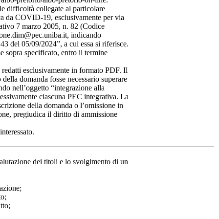
difficoltà collegate al particolare
gica da COVID-19, esclusivamente per via
lativo 7 marzo 2005, n. 82 (Codice
zione.dim@pec.uniba.it, indicando
3 del 05/09/2024”, a cui essa si riferisce.
 sopra specificato, entro il termine
 redatti esclusivamente in formato PDF. Il
 della domanda fosse necessario superare
ando nell’oggetto “integrazione alla
essivamente ciascuna PEC integrativa. La
scrizione della domanda o l’omissione in
zione, pregiudica il diritto di ammissione
interessato.
utazione dei titoli e lo svolgimento di un
pazione;
to;
tto;