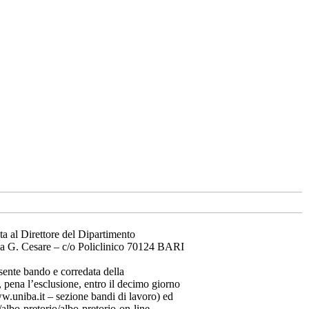
ta al Direttore del Dipartimento
.zza G. Cesare – c/o Policlinico 70124 BARI
sente bando e corredata della
, pena l’esclusione, entro il decimo giorno
w.uniba.it – sezione bandi di lavoro) ed
albo-pretorio/albo-pretorio-on-line.