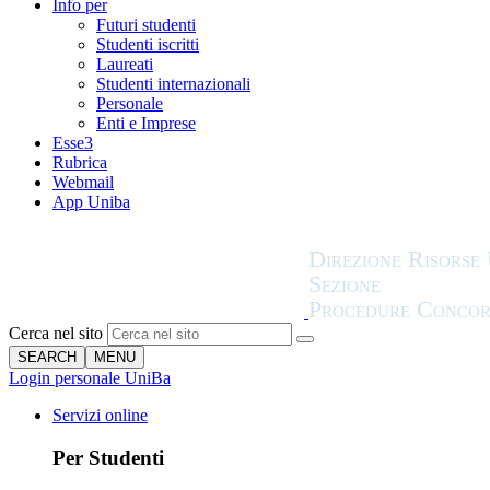
Info per
Futuri studenti
Studenti iscritti
Laureati
Studenti internazionali
Personale
Enti e Imprese
Esse3
Rubrica
Webmail
App Uniba
Cerca nel sito
SEARCH
MENU
Login personale UniBa
Servizi online
Per Studenti