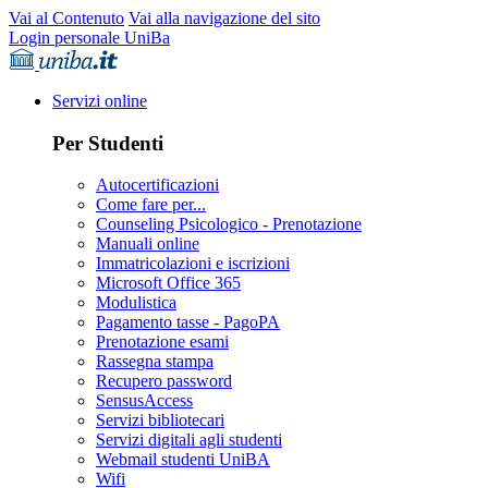
Vai al Contenuto
Vai alla navigazione del sito
Login personale UniBa
Servizi online
Per Studenti
Autocertificazioni
Come fare per...
Counseling Psicologico - Prenotazione
Manuali online
Immatricolazioni e iscrizioni
Microsoft Office 365
Modulistica
Pagamento tasse - PagoPA
Prenotazione esami
Rassegna stampa
Recupero password
SensusAccess
Servizi bibliotecari
Servizi digitali agli studenti
Webmail studenti UniBA
Wifi