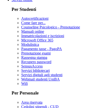
Per Studenti
Autocertificazioni
Come fare per...
Counseling Psicologico - Prenotazione
Manuali online
Immatricolazioni e iscrizioni
Microsoft Office 365
Modulistica
Pagamento tasse - PagoPA
Prenotazione esami
Rassegna stampa
Recupero password
SensusAccess
Servizi bibliotecari
Servizi digitali agli studenti
Webmail studenti UniBA
Wifi
Per Personale
Area riservata
Cedolini stipendi - CUD