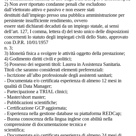
2) Non aver riportato condanne penali che escludono
dall’elettorato attivo e passivo e non essere stati
destituiti dall’impiego presso una pubblica amministrazione per
persistente insufficiente rendimento, ovvero
essere stati dichiarati decaduti da un impiego statale, ai sensi
dell’art. 127, I comma, lettera d) del testo unico delle disposizioni
concernenti lo statuto degli impiegati civili dello Stato, approvato
con D.P.R. 10/01/1957
n. 3;
3) Idoneità fisica a svolgere le attività oggetto della prestazione;
4) Godimento diritti civili e politici;
5) Possesso dei seguenti titoli: Laurea in Assistenza Sanitaria.
Titoli che saranno considerati elementi preferenziali:
- Iscrizione all’albo professionale degli assistenti sanitari;
- Documentata e/o certificata esperienza di almeno 12 mesi in
qualità di Data Manager;
- Partecipazione a TRIAL clinici;
- Master/short master;
- Pubblicazioni scientifiche;
- Certificazione GCP aggiornata;
- Esperienza nella gestione database su piattaforma REDCap;
- Buona conoscenza della lingua inglese con abilità nella
comprensione di documentazione tecnica e
scientifica;
- Documentata e/o certificata esperienza di almeno 24 mesi di