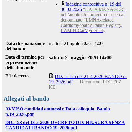
Indagine conoscitiva n. 19 del
30.03.2026
“DATA MANAGER”
nell’ambito del progetto di ricerca
denominato “LMNA‐related
Cardiomyopathy Italian Registry.
LAMIN‐CarMyo Study
Data di emanazione
martedì 21 aprile 2026 14:00
del bando
Data di termine per
sabato 2 maggio 2026 14:00
la presentazione
delle domande
File decreto
DD. n. 125 del 21-4-2026 BANDO n.
19_2026.pdf
— Documento PDF, 707
KB
Allegati al bando
AVVISO candidati ammessi e Data colloquio_Bando
n.19_2026.pdf
DD. 153 del 18-5-2026 DECRETO DI CHIUSURA SENZA
CANDIDATI BANDO 19_2026.pdf