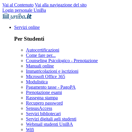
Vai al Contenuto
Vai alla navigazione del sito
Login personale UniBa
Servizi online
Per Studenti
Autocertificazioni
Come fare per...
Counseling Psicologico - Prenotazione
Manuali online
Immatricolazioni e iscrizioni
Microsoft Office 365
Modulistica
Pagamento tasse - PagoPA
Prenotazione esami
Rassegna stampa
Recupero password
SensusAccess
Servizi bibliotecari
Servizi digitali agli studenti
Webmail studenti UniBA
Wifi