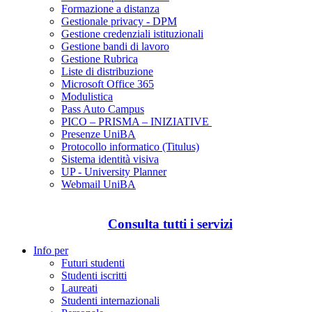
Formazione a distanza
Gestionale privacy - DPM
Gestione credenziali istituzionali
Gestione bandi di lavoro
Gestione Rubrica
Liste di distribuzione
Microsoft Office 365
Modulistica
Pass Auto Campus
PICO – PRISMA – INIZIATIVE
Presenze UniBA
Protocollo informatico (Titulus)
Sistema identità visiva
UP - University Planner
Webmail UniBA
Consulta tutti i servizi
Info per
Futuri studenti
Studenti iscritti
Laureati
Studenti internazionali