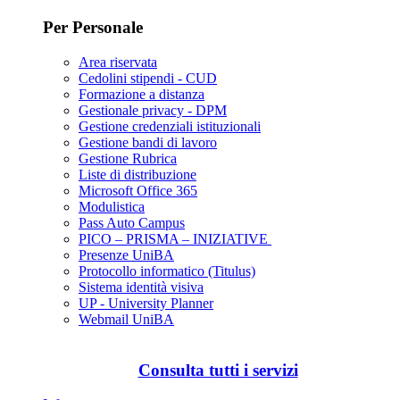
Per Personale
Area riservata
Cedolini stipendi - CUD
Formazione a distanza
Gestionale privacy - DPM
Gestione credenziali istituzionali
Gestione bandi di lavoro
Gestione Rubrica
Liste di distribuzione
Microsoft Office 365
Modulistica
Pass Auto Campus
PICO – PRISMA – INIZIATIVE
Presenze UniBA
Protocollo informatico (Titulus)
Sistema identità visiva
UP - University Planner
Webmail UniBA
Consulta tutti i servizi