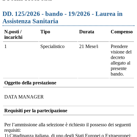
DD. 125/2026 - bando - 19/2026 - Laurea in
Assistenza Sanitaria
N.posti /
Tipo
Durata
Compenso
incarichi
1
Specialistico
21 Mese/i
Prendere
visione del
decreto
allegato al
presente
bando.
Oggetto della prestazione
DATA MANAGER
Requisiti per la partecipazione
Per l’ammissione alla selezione è richiesto il possesso dei seguenti
requisiti:
1) Cittadinanza italiana, di uno degli Stati Europei o Extraeuropei;