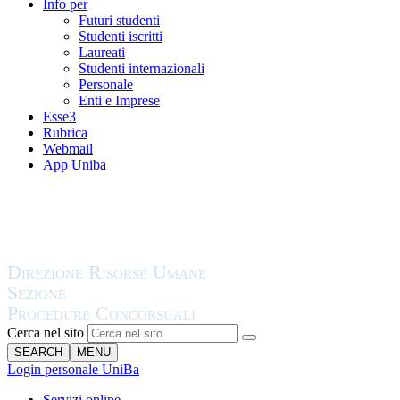
Info per
Futuri studenti
Studenti iscritti
Laureati
Studenti internazionali
Personale
Enti e Imprese
Esse3
Rubrica
Webmail
App Uniba
Cerca nel sito
SEARCH
MENU
Login personale UniBa
Servizi online