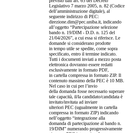
previsto dall’art. 65 del Decreto
Legislativo 7 marzo 2005, n. 82 (Codice
dell’amministrazione digitale), al
seguente indirizzo di PEC:
direzione.dim@pec.uniba.it, indicando
all’oggetto “Partecipazione selezione
bando n. 19/DIM - D.D. n. 125 del
21/04/2026”, a cui essa si riferisce. Le
domande si considerano prodotte
in tempo utile se spedite, come sopra
specificato, entro il termine indicato.
Tutti i documenti inviati a mezzo posta
elettronica dovranno essere redatti
esclusivamente in formato PDF,
in cartella compressa in formato ZIP. Il
contenuto massimo della PEC è 10 MB.
Nel caso in cui per l’invio
della domanda fosse necessario superare
tale capacità, il/la candidato/candidata è
invitato/invitata ad inviare
ulteriori PEC (ugualmente in cartella
compressa in formato ZIP) indicando
nell’oggetto “integrazione alla
domanda di partecipazione al bando n.
19/DIM” numerando progressivamente