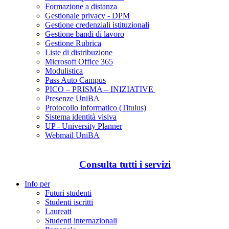
Formazione a distanza
Gestionale privacy - DPM
Gestione credenziali istituzionali
Gestione bandi di lavoro
Gestione Rubrica
Liste di distribuzione
Microsoft Office 365
Modulistica
Pass Auto Campus
PICO – PRISMA – INIZIATIVE
Presenze UniBA
Protocollo informatico (Titulus)
Sistema identità visiva
UP - University Planner
Webmail UniBA
Consulta tutti i servizi
Info per
Futuri studenti
Studenti iscritti
Laureati
Studenti internazionali