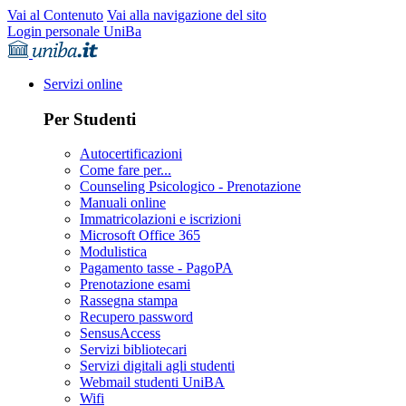
Vai al Contenuto
Vai alla navigazione del sito
Login personale UniBa
Servizi online
Per Studenti
Autocertificazioni
Come fare per...
Counseling Psicologico - Prenotazione
Manuali online
Immatricolazioni e iscrizioni
Microsoft Office 365
Modulistica
Pagamento tasse - PagoPA
Prenotazione esami
Rassegna stampa
Recupero password
SensusAccess
Servizi bibliotecari
Servizi digitali agli studenti
Webmail studenti UniBA
Wifi