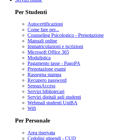
Per Studenti
Autocertificazioni
Come fare per...
Counseling Psicologico - Prenotazione
Manuali online
Immatricolazioni e iscrizioni
Microsoft Office 365
Modulistica
Pagamento tasse - PagoPA
Prenotazione esami
Rassegna stampa
Recupero password
SensusAccess
Servizi bibliotecari
Servizi digitali agli studenti
Webmail studenti UniBA
Wifi
Per Personale
Area riservata
Cedolini stipendi - CUD