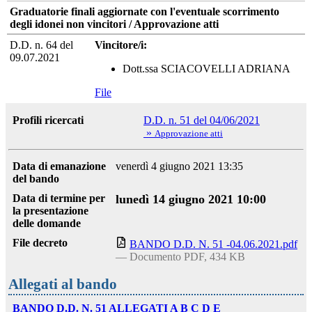
Graduatorie finali aggiornate con l'eventuale scorrimento
degli idonei non vincitori / Approvazione atti
D.D. n. 64 del
Vincitore/i:
09.07.2021
Dott.ssa SCIACOVELLI ADRIANA
File
Profili ricercati
D.D. n. 51 del 04/06/2021
»
Approvazione atti
Data di emanazione
venerdì 4 giugno 2021 13:35
del bando
Data di termine per
lunedì 14 giugno 2021 10:00
la presentazione
delle domande
File decreto
BANDO D.D. N. 51 -04.06.2021.pdf
— Documento PDF, 434 KB
Allegati al bando
BANDO D.D. N. 51 ALLEGATI A B C D E