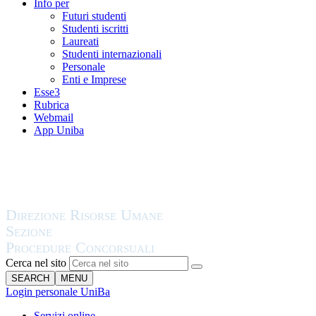
Info per
Futuri studenti
Studenti iscritti
Laureati
Studenti internazionali
Personale
Enti e Imprese
Esse3
Rubrica
Webmail
App Uniba
Cerca nel sito
SEARCH
MENU
Login personale UniBa
Servizi online