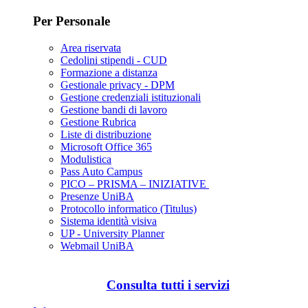
Per Personale
Area riservata
Cedolini stipendi - CUD
Formazione a distanza
Gestionale privacy - DPM
Gestione credenziali istituzionali
Gestione bandi di lavoro
Gestione Rubrica
Liste di distribuzione
Microsoft Office 365
Modulistica
Pass Auto Campus
PICO – PRISMA – INIZIATIVE
Presenze UniBA
Protocollo informatico (Titulus)
Sistema identità visiva
UP - University Planner
Webmail UniBA
Consulta tutti i servizi