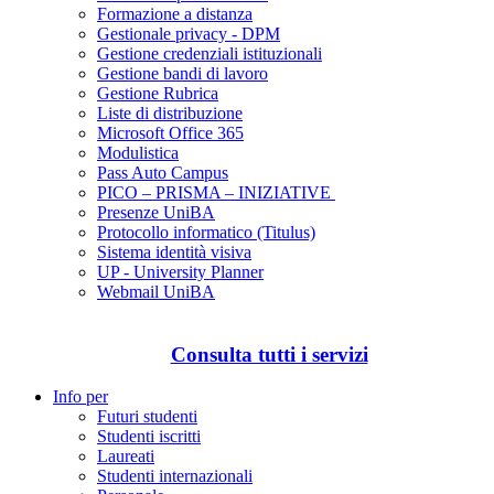
Formazione a distanza
Gestionale privacy - DPM
Gestione credenziali istituzionali
Gestione bandi di lavoro
Gestione Rubrica
Liste di distribuzione
Microsoft Office 365
Modulistica
Pass Auto Campus
PICO – PRISMA – INIZIATIVE
Presenze UniBA
Protocollo informatico (Titulus)
Sistema identità visiva
UP - University Planner
Webmail UniBA
Consulta tutti i servizi
Info per
Futuri studenti
Studenti iscritti
Laureati
Studenti internazionali