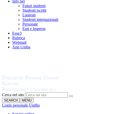
Info per
Futuri studenti
Studenti iscritti
Laureati
Studenti internazionali
Personale
Enti e Imprese
Esse3
Rubrica
Webmail
App Uniba
Cerca nel sito
SEARCH
MENU
Login personale UniBa
Servizi online