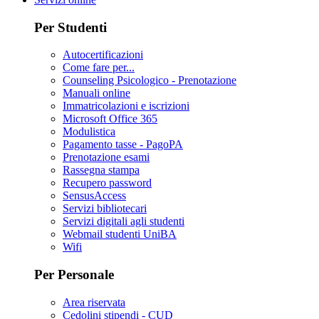
Per Studenti
Autocertificazioni
Come fare per...
Counseling Psicologico - Prenotazione
Manuali online
Immatricolazioni e iscrizioni
Microsoft Office 365
Modulistica
Pagamento tasse - PagoPA
Prenotazione esami
Rassegna stampa
Recupero password
SensusAccess
Servizi bibliotecari
Servizi digitali agli studenti
Webmail studenti UniBA
Wifi
Per Personale
Area riservata
Cedolini stipendi - CUD