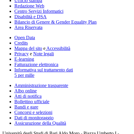
Ufficio stampa
Redazione Web
Centro Servizi Informatici
Disabilità e DSA
Bilancio di Genere & Gender Equality Plan
Area Riservata
Open Data
Credits
Mappa del sito
e
Accessibilità
Privacy
e
Note legali
E-learning
Fatturazione elettronica
Informativa sul trattamento dati
5 per mille
Amministrazione trasparente
Albo online
Atti di notifica
Bollettino ufficiale
Bandi e gare
Concorsi e selezioni
Dati di monitoraggio
Assicurazione della Qualità
Università degli Studi di Bari Aldo Moro - Piazza Umberto I -