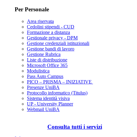
Per Personale
Area riservata
Cedolini stipendi - CUD
Formazione a distanza
Gestionale privacy - DPM
Gestione credenziali istituzionali
Gestione bandi di lavoro
Gestione Rubrica
Liste di distribuzione
Microsoft Office 365
Modulistica
Pass Auto Campus
PICO – PRISMA – INIZIATIVE
Presenze UniBA
Protocollo informatico (Titulus)
Sistema identità visiva
UP - University Planner
Webmail UniBA
Consulta tutti i servizi