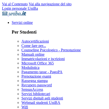
Vai al Contenuto
Vai alla navigazione del sito
Login personale UniBa
Servizi online
Per Studenti
Autocertificazioni
Come fare per...
Counseling Psicologico - Prenotazione
Manuali online
Immatricolazioni e iscrizioni
Microsoft Office 365
Modulistica
Pagamento tasse - PagoPA
Prenotazione esami
Rassegna stampa
Recupero password
SensusAccess
Servizi bibliotecari
Servizi digitali agli studenti
Webmail studenti UniBA
Wifi