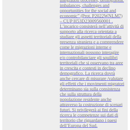
integration processes, demographic
imbalances, challenges and
opportunities for the social and
economic” (Prot. P2022WNLM7)
– CUP H53D23009560001 .
L’incarico consisterà nell’attività di
supporto alla ricerca orientata a
studiare gli aspetti territoriali della
presenza straniera e a comprendere
come le migrazioni interne e
internazionali possono interagire
e/o controbilanciare gli squilibri
territoriali che si osservano tra aree
in crescita e contesti in declino
demografico. La ricerca dovrà
anche cercare di misurare /valutare
gli effetti che i movimenti migratori
determinano sia sulla consistenza
che sulla struttura della
popolazione residente anche
attraverso la costruzione di scenari
futuri. Si privilegerà ai fini della
ricerca le competenze sui dati di
territorio che riguardano i paesi
dell’Europa del Sud.