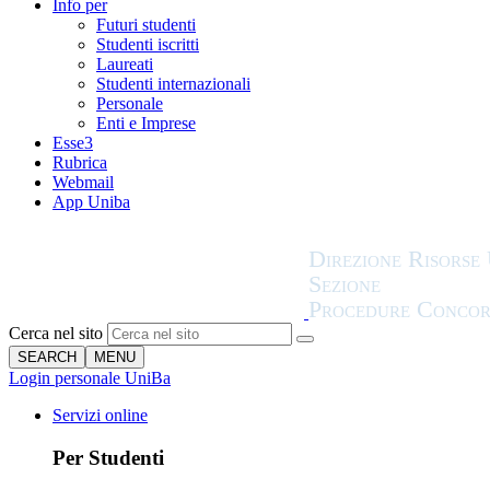
Info per
Futuri studenti
Studenti iscritti
Laureati
Studenti internazionali
Personale
Enti e Imprese
Esse3
Rubrica
Webmail
App Uniba
Cerca nel sito
SEARCH
MENU
Login personale UniBa
Servizi online
Per Studenti