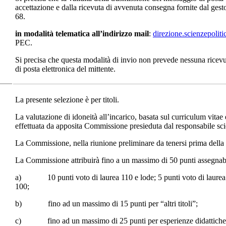
accettazione e dalla ricevuta di avvenuta consegna fornite dal gestor
68.
in modalità telematica all’indirizzo mail
:
direzione.scienzepolit
PEC.
Si precisa che questa modalità di invio non prevede nessuna ricevu
di posta elettronica del mittente.
La presente selezione è per titoli.
La valutazione di idoneità all’incarico, basata sul curriculum vitae e
effettuata da apposita Commissione presieduta dal responsabile scie
La Commissione, nella riunione preliminare da tenersi prima della valu
La Commissione attribuirà fino a un massimo di 50 punti assegnabil
a) 10 punti voto di laurea 110 e lode; 5 punti voto di laurea 11
100;
b) fino ad un massimo di 15 punti per “altri titoli”;
c) fino ad un massimo di 25 punti per esperienze didattiche, scie