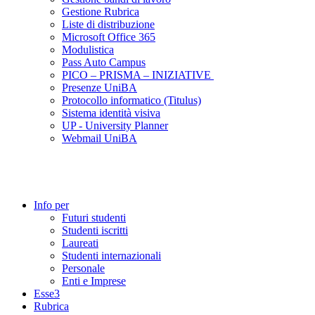
Gestione Rubrica
Liste di distribuzione
Microsoft Office 365
Modulistica
Pass Auto Campus
PICO – PRISMA – INIZIATIVE
Presenze UniBA
Protocollo informatico (Titulus)
Sistema identità visiva
UP - University Planner
Webmail UniBA
Info per
Futuri studenti
Studenti iscritti
Laureati
Studenti internazionali
Personale
Enti e Imprese
Esse3
Rubrica