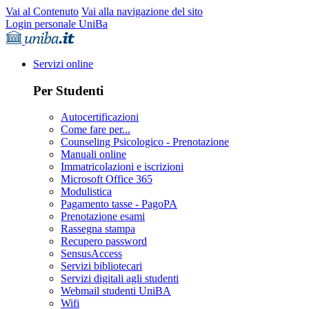
Vai al Contenuto
Vai alla navigazione del sito
Login personale UniBa
Servizi online
Per Studenti
Autocertificazioni
Come fare per...
Counseling Psicologico - Prenotazione
Manuali online
Immatricolazioni e iscrizioni
Microsoft Office 365
Modulistica
Pagamento tasse - PagoPA
Prenotazione esami
Rassegna stampa
Recupero password
SensusAccess
Servizi bibliotecari
Servizi digitali agli studenti
Webmail studenti UniBA
Wifi