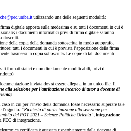
tiche@pec.uniba.it
utilizzando una delle seguenti modalità:
firma digitale apposta sulla medesima e su tutti i documenti in cui è
zionale; i documenti informatici privi di firma digitale saranno
ttoscritti.
sione della copia della domanda sottoscritta in modo autografo,
ttore; tutti i documenti in cui è prevista l’apposizione della firma
nte trasmessi in copia sottoscritta. Le copie di tali documenti
ti formati statici e non direttamente modificabili, privi di
ridotto).
a documentazione inviata dovrà essere allegata in un unico file. Il
e alla selezione per l’attribuzione incarico di tutor a docente di
rienta;
caso in cui per l’invio della domanda fosse necessario superare tale
nell’oggetto:
“Richiesta di partecipazione alla selezione per
ll’ambito del POT 2021 – Scienze Politiche Orienta”
,
integrazione
a PEC di integrazione.
lettronica certificata è attestata rispettivamente dalla ricevuta di