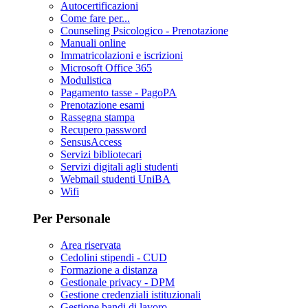
Autocertificazioni
Come fare per...
Counseling Psicologico - Prenotazione
Manuali online
Immatricolazioni e iscrizioni
Microsoft Office 365
Modulistica
Pagamento tasse - PagoPA
Prenotazione esami
Rassegna stampa
Recupero password
SensusAccess
Servizi bibliotecari
Servizi digitali agli studenti
Webmail studenti UniBA
Wifi
Per Personale
Area riservata
Cedolini stipendi - CUD
Formazione a distanza
Gestionale privacy - DPM
Gestione credenziali istituzionali
Gestione bandi di lavoro