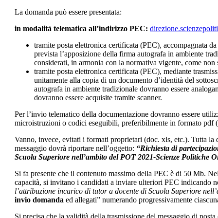
La domanda può essere presentata:
in modalità telematica all’indirizzo PEC:
direzione.scienzepoli
tramite posta elettronica certificata (PEC), accompagnata da 
prevista l’apposizione della firma autografa in ambiente tradi
considerati, in armonia con la normativa vigente, come non so
tramite posta elettronica certificata (PEC), mediante trasmis
unitamente alla copia di un documento d’identità del sottoscri
autografa in ambiente tradizionale dovranno essere analogame
dovranno essere acquisite tramite scanner.
Per l’invio telematico della documentazione dovranno essere utilizza
microistruzioni o codici eseguibili, preferibilmente in formato pdf (
Vanno, invece, evitati i formati proprietari (doc. xls, etc.). Tutta l
messaggio dovrà riportare nell’oggetto:
“Richiesta di partecipazion
Scuola Superiore nell’ambito del POT 2021-Scienze Politiche O
Si fa presente che il contenuto massimo della PEC è di 50 Mb. Nel 
capacità, si invitano i candidati a inviare ulteriori PEC indicando 
l’attribuzione incarico di tutor a docente di Scuola Superiore ne
invio domanda
ed allegati” numerando progressivamente ciascun
Si precisa che la validità della trasmissione del messaggio di posta e