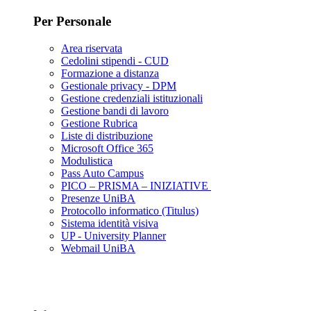
Per Personale
Area riservata
Cedolini stipendi - CUD
Formazione a distanza
Gestionale privacy - DPM
Gestione credenziali istituzionali
Gestione bandi di lavoro
Gestione Rubrica
Liste di distribuzione
Microsoft Office 365
Modulistica
Pass Auto Campus
PICO – PRISMA – INIZIATIVE
Presenze UniBA
Protocollo informatico (Titulus)
Sistema identità visiva
UP - University Planner
Webmail UniBA