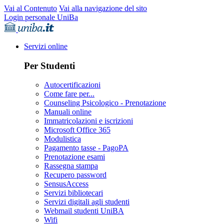
Vai al Contenuto
Vai alla navigazione del sito
Login personale UniBa
Servizi online
Per Studenti
Autocertificazioni
Come fare per...
Counseling Psicologico - Prenotazione
Manuali online
Immatricolazioni e iscrizioni
Microsoft Office 365
Modulistica
Pagamento tasse - PagoPA
Prenotazione esami
Rassegna stampa
Recupero password
SensusAccess
Servizi bibliotecari
Servizi digitali agli studenti
Webmail studenti UniBA
Wifi