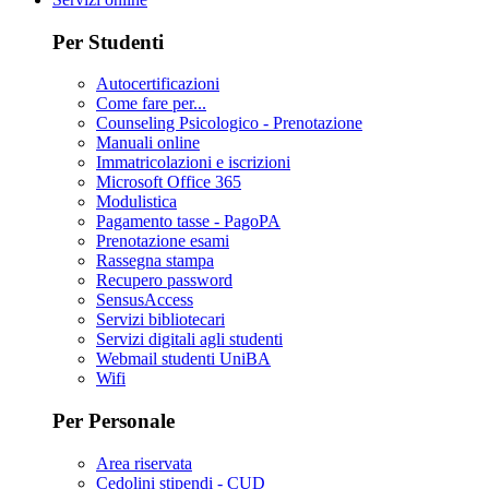
Per Studenti
Autocertificazioni
Come fare per...
Counseling Psicologico - Prenotazione
Manuali online
Immatricolazioni e iscrizioni
Microsoft Office 365
Modulistica
Pagamento tasse - PagoPA
Prenotazione esami
Rassegna stampa
Recupero password
SensusAccess
Servizi bibliotecari
Servizi digitali agli studenti
Webmail studenti UniBA
Wifi
Per Personale
Area riservata
Cedolini stipendi - CUD