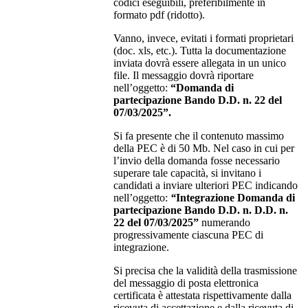
codici eseguibili, preferibilmente in
formato pdf (ridotto).
Vanno, invece, evitati i formati proprietari
(doc. xls, etc.). Tutta la documentazione
inviata dovrà essere allegata in un unico
file. Il messaggio dovrà riportare
nell’oggetto:
“
Domanda di
partecipazione Bando D.D. n. 22 del
07/03/2025”.
Si fa presente che il contenuto massimo
della PEC è di 50 Mb. Nel caso in cui per
l’invio della domanda fosse necessario
superare tale capacità, si invitano i
candidati a inviare ulteriori PEC indicando
nell’oggetto:
“
I
ntegrazione
Domanda di
partecipazione Bando D.D. n. D.D. n.
22 del 07/03/2025”
numerando
progressivamente ciascuna PEC di
integrazione.
Si precisa che la validità della trasmissione
del messaggio di posta elettronica
certificata è attestata rispettivamente dalla
ricevuta di accettazione e dalla ricevuta di