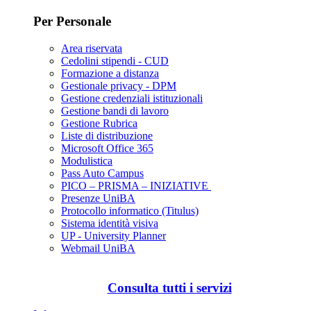
Per Personale
Area riservata
Cedolini stipendi - CUD
Formazione a distanza
Gestionale privacy - DPM
Gestione credenziali istituzionali
Gestione bandi di lavoro
Gestione Rubrica
Liste di distribuzione
Microsoft Office 365
Modulistica
Pass Auto Campus
PICO – PRISMA – INIZIATIVE
Presenze UniBA
Protocollo informatico (Titulus)
Sistema identità visiva
UP - University Planner
Webmail UniBA
Consulta tutti i servizi