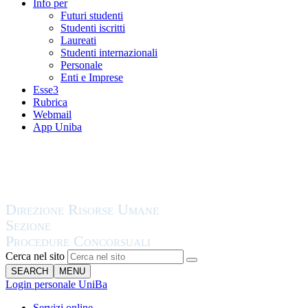
Info per
Futuri studenti
Studenti iscritti
Laureati
Studenti internazionali
Personale
Enti e Imprese
Esse3
Rubrica
Webmail
App Uniba
Cerca nel sito
SEARCH
MENU
Login personale UniBa
Servizi online