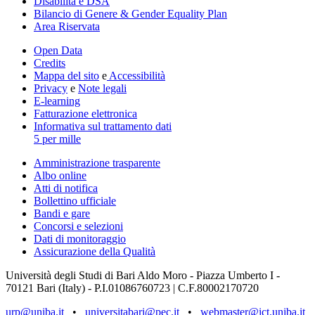
Disabilità e DSA
Bilancio di Genere & Gender Equality Plan
Area Riservata
Open Data
Credits
Mappa del sito
e
Accessibilità
Privacy
e
Note legali
E-learning
Fatturazione elettronica
Informativa sul trattamento dati
5 per mille
Amministrazione trasparente
Albo online
Atti di notifica
Bollettino ufficiale
Bandi e gare
Concorsi e selezioni
Dati di monitoraggio
Assicurazione della Qualità
Università degli Studi di Bari Aldo Moro - Piazza Umberto I -
70121 Bari (Italy) - P.I.01086760723 | C.F.80002170720
urp@uniba.it
•
universitabari@pec.it
•
webmaster@ict.uniba.it