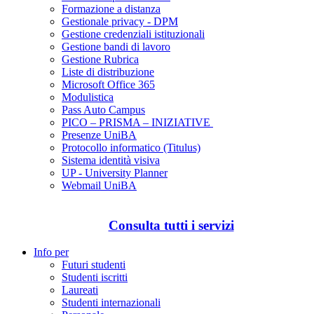
Formazione a distanza
Gestionale privacy - DPM
Gestione credenziali istituzionali
Gestione bandi di lavoro
Gestione Rubrica
Liste di distribuzione
Microsoft Office 365
Modulistica
Pass Auto Campus
PICO – PRISMA – INIZIATIVE
Presenze UniBA
Protocollo informatico (Titulus)
Sistema identità visiva
UP - University Planner
Webmail UniBA
Consulta tutti i servizi
Info per
Futuri studenti
Studenti iscritti
Laureati
Studenti internazionali