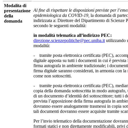
Modalita di
Al fine di rispettare le disposizioni previste per l’em
presentazione
epidemiologica da COVID-19,
la domanda di partec
della
indirizzata a: Direttore del Dipartimento di Scienze P
domanda
secondo le seguenti modalità:
in modalità telematica all’indirizzo PEC:
direzione.scienzepolitiche@pec.uniba.it
utilizzando 
modalità:
- tramite posta elettronica certificata (PEC), acco
digitale apposta su tutti i documenti in cui è prevista
firma autografa in ambiente tradizionale; i documenti 
firma digitale saranno considerati, in armonia con la
come non sottoscritti.
- tramite posta elettronica certificata (PEC), median
copia della domanda sottoscritta in modo autografo, 
di un documento d’identità del sottoscrittore; tutti i 
prevista l’apposizione della firma autografa in ambie
dovranno essere analogamente trasmessi in copia sott
tali documenti dovranno essere acquisite tramite sca
Per l’invio telematico della documentazione dovranno
formati statici e non direttamente modificabili, privi 