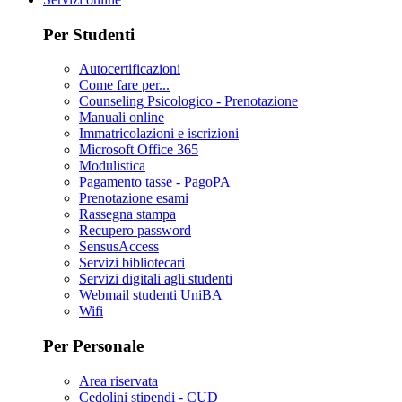
Per Studenti
Autocertificazioni
Come fare per...
Counseling Psicologico - Prenotazione
Manuali online
Immatricolazioni e iscrizioni
Microsoft Office 365
Modulistica
Pagamento tasse - PagoPA
Prenotazione esami
Rassegna stampa
Recupero password
SensusAccess
Servizi bibliotecari
Servizi digitali agli studenti
Webmail studenti UniBA
Wifi
Per Personale
Area riservata
Cedolini stipendi - CUD