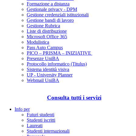
Formazione a distanza
Gestionale privacy - DPM
Gestione credenziali istituzionali
Gestione bandi di lavoro
Gestione Rubrica
Liste di distribuzione
Microsoft Office 365
Modulistica
Pass Auto Campus
PICO – PRISMA – INIZIATIVE
Presenze UniBA
Protocollo informatico (Titulus)
Sistema identità visiva
UP - University Planner
Webmail UniBA
Consulta tutti i servizi
Info per
Futuri studenti
Studenti iscritti
Laureati
Studenti internazionali