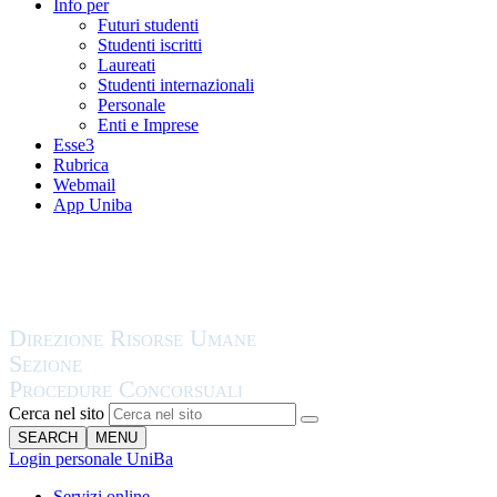
Info per
Futuri studenti
Studenti iscritti
Laureati
Studenti internazionali
Personale
Enti e Imprese
Esse3
Rubrica
Webmail
App Uniba
Cerca nel sito
SEARCH
MENU
Login personale UniBa
Servizi online