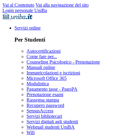
Vai al Contenuto
Vai alla navigazione del sito
Login personale UniBa
Servizi online
Per Studenti
Autocertificazioni
Come fare per...
Counseling Psicologico - Prenotazione
Manuali online
Immatricolazioni e iscrizioni
Microsoft Office 365
Modulistica
Pagamento tasse - PagoPA
Prenotazione esami
Rassegna stampa
Recupero password
SensusAccess
Servizi bibliotecari
Servizi digitali agli studenti
Webmail studenti UniBA
Wifi