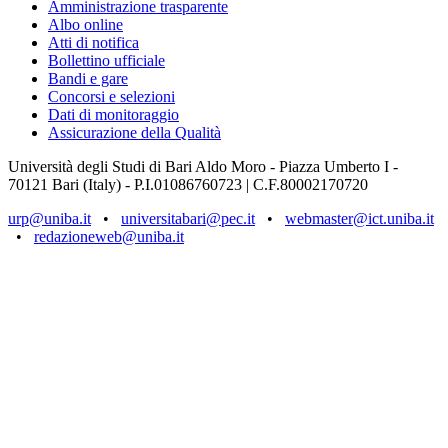
Amministrazione trasparente
Albo online
Atti di notifica
Bollettino ufficiale
Bandi e gare
Concorsi e selezioni
Dati di monitoraggio
Assicurazione della Qualità
Università degli Studi di Bari Aldo Moro - Piazza Umberto I -
70121 Bari (Italy) - P.I.01086760723 | C.F.80002170720
urp@uniba.it
•
universitabari@pec.it
•
webmaster@ict.uniba.it
•
redazioneweb@uniba.it