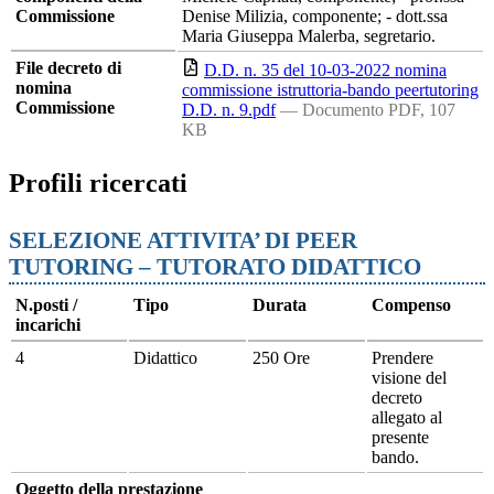
Commissione
Denise Milizia, componente; - dott.ssa
Maria Giuseppa Malerba, segretario.
File decreto di
D.D. n. 35 del 10-03-2022 nomina
nomina
commissione istruttoria-bando peertutoring
Commissione
D.D. n. 9.pdf
— Documento PDF, 107
KB
Profili ricercati
SELEZIONE ATTIVITA’ DI PEER
TUTORING – TUTORATO DIDATTICO
N.posti /
Tipo
Durata
Compenso
incarichi
4
Didattico
250 Ore
Prendere
visione del
decreto
allegato al
presente
bando.
Oggetto della prestazione