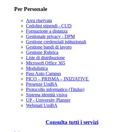
Per Personale
Area riservata
Cedolini stipendi - CUD
Formazione a distanza
Gestionale privacy - DPM
Gestione credenziali istituzionali
Gestione bandi di lavoro
Gestione Rubrica
Liste di distribuzione
Microsoft Office 365
Modulistica
Pass Auto Campus
PICO – PRISMA – INIZIATIVE
Presenze UniBA
Protocollo informatico (Titulus)
Sistema identità visiva
UP - University Planner
Webmail UniBA
Consulta tutti i servizi