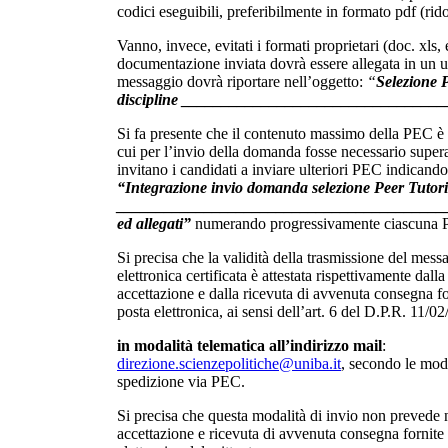
codici eseguibili, preferibilmente in formato pdf (rido
Vanno, invece, evitati i formati proprietari (doc. xls, e
documentazione inviata dovrà essere allegata in un un
messaggio dovrà riportare nell’oggetto:
“
Selezione 
discipline ________________________________
Si fa presente che il contenuto massimo della PEC è
cui per l’invio della domanda fosse necessario superar
invitano i candidati a inviare ulteriori PEC indicando
“Integrazione invio domanda selezione Peer Tutori
_________________________________________
ed allegati”
numerando progressivamente ciascuna P
Si precisa che la validità della trasmissione del mess
elettronica certificata è attestata rispettivamente dalla
accettazione e dalla ricevuta di avvenuta consegna fo
posta elettronica, ai sensi dell’art. 6 del D.P.R. 11/0
in modalità telematica all’indirizzo mail
:
direzione.scienzepolitiche@uniba.it
, secondo le moda
spedizione via PEC.
Si precisa che questa modalità di invio non prevede 
accettazione e ricevuta di avvenuta consegna fornite 