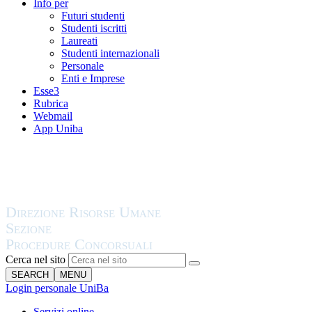
Info per
Futuri studenti
Studenti iscritti
Laureati
Studenti internazionali
Personale
Enti e Imprese
Esse3
Rubrica
Webmail
App Uniba
Cerca nel sito
SEARCH
MENU
Login personale UniBa
Servizi online