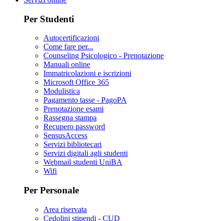
Per Studenti
Autocertificazioni
Come fare per...
Counseling Psicologico - Prenotazione
Manuali online
Immatricolazioni e iscrizioni
Microsoft Office 365
Modulistica
Pagamento tasse - PagoPA
Prenotazione esami
Rassegna stampa
Recupero password
SensusAccess
Servizi bibliotecari
Servizi digitali agli studenti
Webmail studenti UniBA
Wifi
Per Personale
Area riservata
Cedolini stipendi - CUD