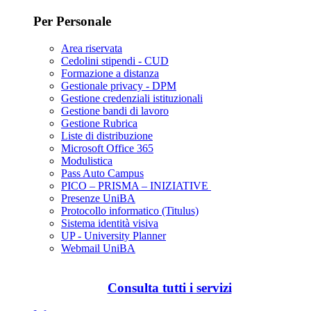
Per Personale
Area riservata
Cedolini stipendi - CUD
Formazione a distanza
Gestionale privacy - DPM
Gestione credenziali istituzionali
Gestione bandi di lavoro
Gestione Rubrica
Liste di distribuzione
Microsoft Office 365
Modulistica
Pass Auto Campus
PICO – PRISMA – INIZIATIVE
Presenze UniBA
Protocollo informatico (Titulus)
Sistema identità visiva
UP - University Planner
Webmail UniBA
Consulta tutti i servizi