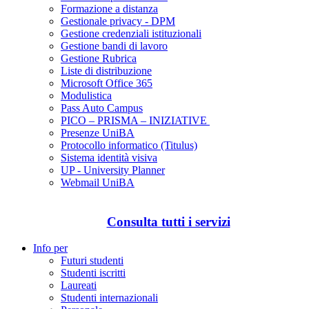
Formazione a distanza
Gestionale privacy - DPM
Gestione credenziali istituzionali
Gestione bandi di lavoro
Gestione Rubrica
Liste di distribuzione
Microsoft Office 365
Modulistica
Pass Auto Campus
PICO – PRISMA – INIZIATIVE
Presenze UniBA
Protocollo informatico (Titulus)
Sistema identità visiva
UP - University Planner
Webmail UniBA
Consulta tutti i servizi
Info per
Futuri studenti
Studenti iscritti
Laureati
Studenti internazionali