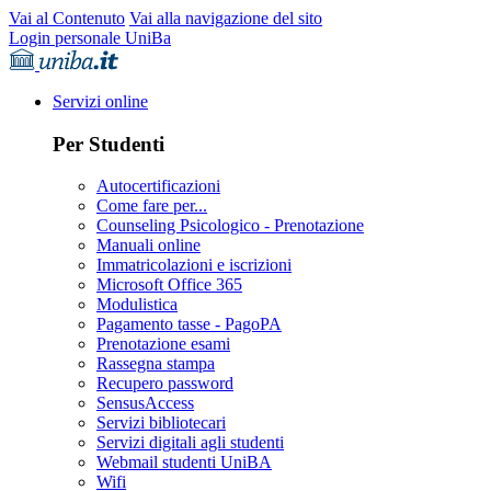
Vai al Contenuto
Vai alla navigazione del sito
Login personale UniBa
Servizi online
Per Studenti
Autocertificazioni
Come fare per...
Counseling Psicologico - Prenotazione
Manuali online
Immatricolazioni e iscrizioni
Microsoft Office 365
Modulistica
Pagamento tasse - PagoPA
Prenotazione esami
Rassegna stampa
Recupero password
SensusAccess
Servizi bibliotecari
Servizi digitali agli studenti
Webmail studenti UniBA
Wifi