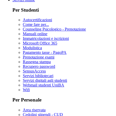
Per Studenti
Autocertificazioni
Come fare per...
Counseling Psicologico - Prenotazione
Manuali online
Immatricolazioni e iscrizioni
Microsoft Office 365
Modulistica
Pagamento tasse - PagoPA
Prenotazione esami
Rassegna stampa
Recupero password
SensusAccess
Servizi bibliotecari
Servizi digitali agli studenti
Webmail studenti UniBA
Wifi
Per Personale
Area riservata
Cedolini stipendi - CUD