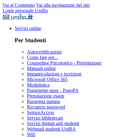
Vai al Contenuto
Vai alla navigazione del sito
Login personale UniBa
Servizi online
Per Studenti
Autocertificazioni
Come fare per...
Counseling Psicologico - Prenotazione
Manuali online
Immatricolazioni e iscrizioni
Microsoft Office 365
Modulistica
Pagamento tasse - PagoPA
Prenotazione esami
Rassegna stampa
Recupero password
SensusAccess
Servizi bibliotecari
Servizi digitali agli studenti
Webmail studenti UniBA
Wifi