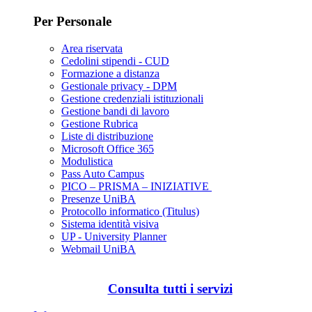
Per Personale
Area riservata
Cedolini stipendi - CUD
Formazione a distanza
Gestionale privacy - DPM
Gestione credenziali istituzionali
Gestione bandi di lavoro
Gestione Rubrica
Liste di distribuzione
Microsoft Office 365
Modulistica
Pass Auto Campus
PICO – PRISMA – INIZIATIVE
Presenze UniBA
Protocollo informatico (Titulus)
Sistema identità visiva
UP - University Planner
Webmail UniBA
Consulta tutti i servizi