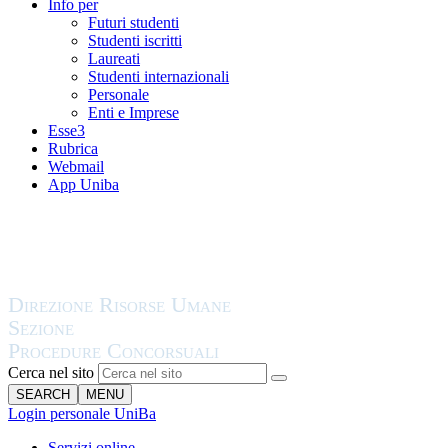
Info per
Futuri studenti
Studenti iscritti
Laureati
Studenti internazionali
Personale
Enti e Imprese
Esse3
Rubrica
Webmail
App Uniba
Cerca nel sito
SEARCH
MENU
Login personale UniBa
Servizi online