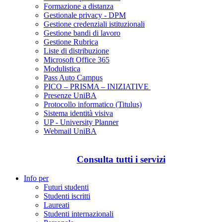
Formazione a distanza
Gestionale privacy - DPM
Gestione credenziali istituzionali
Gestione bandi di lavoro
Gestione Rubrica
Liste di distribuzione
Microsoft Office 365
Modulistica
Pass Auto Campus
PICO – PRISMA – INIZIATIVE
Presenze UniBA
Protocollo informatico (Titulus)
Sistema identità visiva
UP - University Planner
Webmail UniBA
Consulta tutti i servizi
Info per
Futuri studenti
Studenti iscritti
Laureati
Studenti internazionali