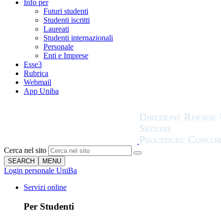
Info per
Futuri studenti
Studenti iscritti
Laureati
Studenti internazionali
Personale
Enti e Imprese
Esse3
Rubrica
Webmail
App Uniba
Cerca nel sito
SEARCH
MENU
Login personale UniBa
Servizi online
Per Studenti