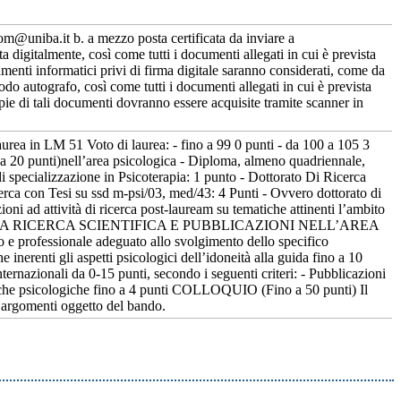
com@uniba.it b. a mezzo posta certificata da inviare a
digitalmente, così come tutti i documenti allegati in cui è prevista
menti informatici privi di firma digitale saranno considerati, come da
odo autografo, così come tutti i documenti allegati in cui è prevista
pie di tali documenti dovranno essere acquisite tramite scanner in
a in LM 51 Voto di laurea: - fino a 99 0 punti - da 100 a 105 3
 a 20 punti)nell’area psicologica - Diploma, almeno quadriennale,
i specializzazione in Psicoterapia: 1 punto - Dottorato Di Ricerca
erca con Tesi su ssd m-psi/03, med/43: 4 Punti - Ovvero dottorato di
zioni ad attività di ricerca post-lauream su tematiche attinenti l’ambito
DINE ALLA RICERCA SCIENTIFICA E PUBBLICAZIONI NELL’AREA
e professionale adeguato allo svolgimento dello specifico
inerenti gli aspetti psicologici dell’idoneità alla guida fino a 10
nternazionali da 0-15 punti, secondo i seguenti criteri: - Pubblicazioni
atiche psicologiche fino a 4 punti COLLOQUIO (Fino a 50 punti) Il
i argomenti oggetto del bando.