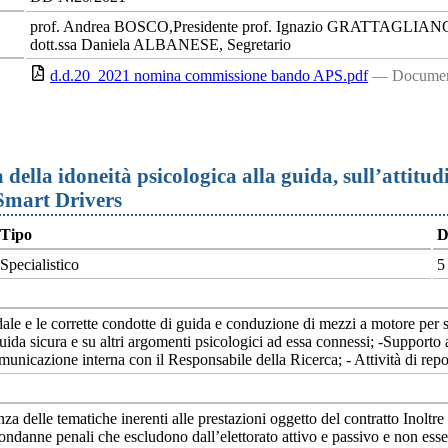
prof. Andrea BOSCO,Presidente prof. Ignazio GRATTAGLIAN
dott.ssa Daniela ALBANESE, Segretario
d.d.20_2021 nomina commissione bando APS.pdf
— Documen
lla idoneità psicologica alla guida, sull’attitudin
 Smart Drivers
Tipo
D
Specialistico
5
dale e le corrette condotte di guida e conduzione di mezzi a motore per 
guida sicura e su altri argomenti psicologici ad essa connessi; -Supporto a
unicazione interna con il Responsabile della Ricerca; - Attività di report
delle tematiche inerenti alle prestazioni oggetto del contratto Inoltre è r
ondanne penali che escludono dall’elettorato attivo e passivo e non esse