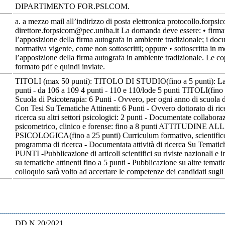
DIPARTIMENTO FOR.PSI.COM.
a. a mezzo mail all’indirizzo di posta elettronica protocollo.forpsi
direttore.forpsicom@pec.uniba.it La domanda deve essere: • firmata 
l’apposizione della firma autografa in ambiente tradizionale; i docu
normativa vigente, come non sottoscritti; oppure • sottoscritta in m
l’apposizione della firma autografa in ambiente tradizionale. Le co
formato pdf e quindi inviate.
TITOLI (max 50 punti): TITOLO DI STUDIO(fino a 5 punti): Laure
punti - da 106 a 109 4 punti - 110 e 110/lode 5 punti TITOLI(fino
Scuola di Psicoterapia: 6 Punti - Ovvero, per ogni anno di scuola d
Con Tesi Su Tematiche Attinenti: 6 Punti - Ovvero dottorato di ric
ricerca su altri settori psicologici: 2 punti - Documentate collabora
psicometrico, clinico e forense: fino a 8 punti ATTITU
PSICOLOGICA(fino a 25 punti) Curriculum formativo, scientifico 
programma di ricerca - Documentata attività di ricerca Su Tematiche 
PUNTI -Pubblicazione di articoli scientifici su riviste nazionali e i
su tematiche attinenti fino a 5 punti - Pubblicazione su altre tem
colloquio sarà volto ad accertare le competenze dei candidati sugl
DD N.20/2021