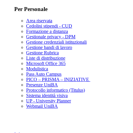
Per Personale
Area riservata
Cedolini stipendi - CUD
Formazione a distanza
Gestionale privacy - DPM
Gestione credenziali istituzionali
Gestione bandi di lavoro
Gestione Rubrica
Liste di distribuzione
Microsoft Office 365
Modulistica
Pass Auto Campus
PICO – PRISMA – INIZIATIVE
Presenze UniBA
Protocollo informatico (Titulus)
Sistema identità visiva
UP - University Planner
Webmail UniBA