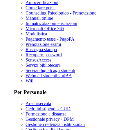
Autocertificazioni
Come fare per...
Counseling Psicologico - Prenotazione
Manuali online
Immatricolazioni e iscrizioni
Microsoft Office 365
Modulistica
Pagamento tasse - PagoPA
Prenotazione esami
Rassegna stampa
Recupero password
SensusAccess
Servizi bibliotecari
Servizi digitali agli studenti
Webmail studenti UniBA
Wifi
Per Personale
Area riservata
Cedolini stipendi - CUD
Formazione a distanza
Gestionale privacy - DPM
Gestione credenziali istituzionali
Gestione bandi di lavoro