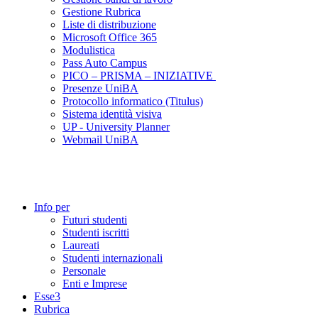
Gestione Rubrica
Liste di distribuzione
Microsoft Office 365
Modulistica
Pass Auto Campus
PICO – PRISMA – INIZIATIVE
Presenze UniBA
Protocollo informatico (Titulus)
Sistema identità visiva
UP - University Planner
Webmail UniBA
Info per
Futuri studenti
Studenti iscritti
Laureati
Studenti internazionali
Personale
Enti e Imprese
Esse3
Rubrica