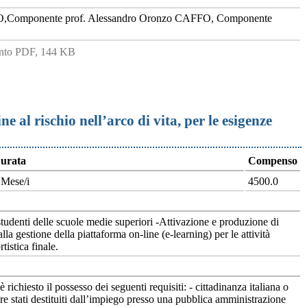
O,Componente prof. Alessandro Oronzo CAFFO, Componente
to PDF, 144 KB
e al rischio nell’arco di vita, per le esigenze
urata
Compenso
 Mese/i
4500.0
studenti delle scuole medie superiori -Attivazione e produzione di
lla gestione della piattaforma on-line (e-learning) per le attività
istica finale.
ichiesto il possesso dei seguenti requisiti: - cittadinanza italiana o
re stati destituiti dall’impiego presso una pubblica amministrazione