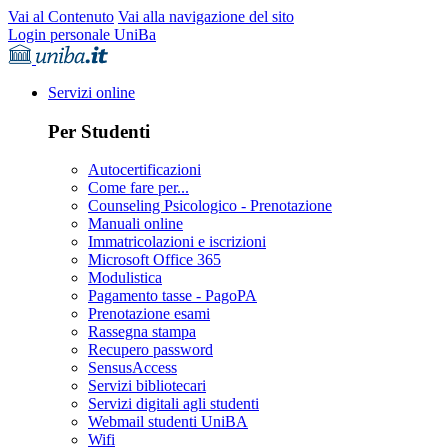
Vai al Contenuto
Vai alla navigazione del sito
Login personale UniBa
Servizi online
Per Studenti
Autocertificazioni
Come fare per...
Counseling Psicologico - Prenotazione
Manuali online
Immatricolazioni e iscrizioni
Microsoft Office 365
Modulistica
Pagamento tasse - PagoPA
Prenotazione esami
Rassegna stampa
Recupero password
SensusAccess
Servizi bibliotecari
Servizi digitali agli studenti
Webmail studenti UniBA
Wifi